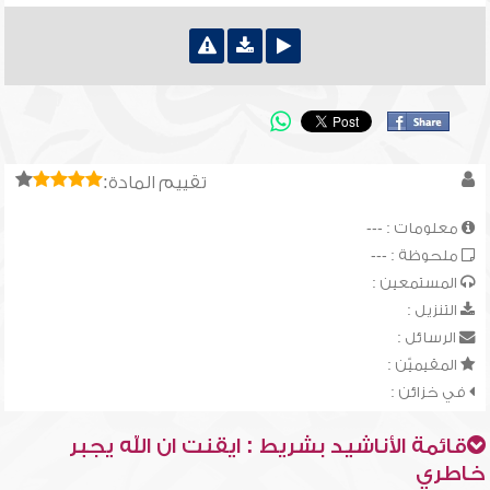
تقييم المادة:
معلومات : ---
ملحوظة : ---
المستمعين :
التنزيل :
الرسائل :
المقيميّن :
في خزائن :
قائمة الأناشيد بشريط : ايقنت ان الله يجبر
خاطري