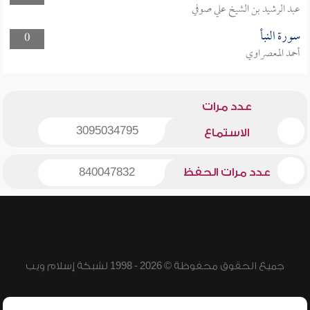
عبد الرشيد بن الشيخ علي صوفي
سورة النبأ
0
أحمد المعصراوي
عدد مرات
3095034795
الاستماع
عدد مرات الحفظ
840047832
جميع الحقوق محفوظة © 2026 - 1998 لشبكة إسلام ويب