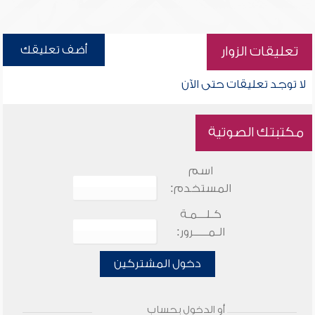
أضف تعليقك
تعليقات الزوار
لا توجد تعليقات حتى الآن
مكتبتك الصوتية
اسم
المستخدم:
كـلـــمـة
الـمـــــرور:
دخول المشتركين
أو الدخول بحساب