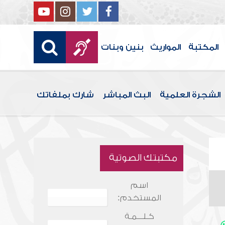
المكتبة
المواريث
بنين وبنات
الشجرة العلمية
البث المباشر
شارك بملفاتك
مكتبتك الصوتية
اسم
المستخدم:
كـلـــمـة