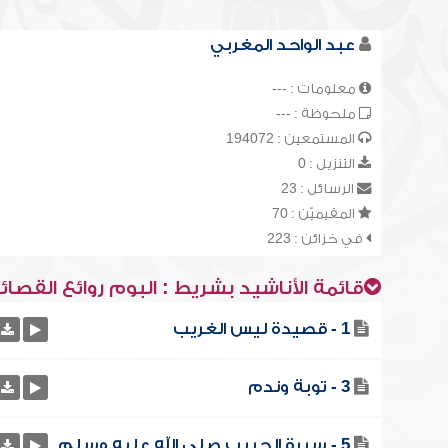
عبد الواحد المغربي
معلومات : ---
ملحوظة : ---
المستمعين : 194072
التنزيل : 0
الرسائل : 23
المقيميّن : 70
في خزائن : 223
قائمة الأناشيد بشريط : البوم روائع القصائ
1 - قصيدة ليس الغريب
3 - توبة وندم
5 - سيرة الحبيب صلى الله عليه وسلم