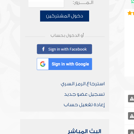
الـمـــــرور:
دخول المشتركين
أو الدخول بحساب
استرجاع الرمز السري
تسجيل عضو جديد
إعادة تفعيل حساب
البث المباشر