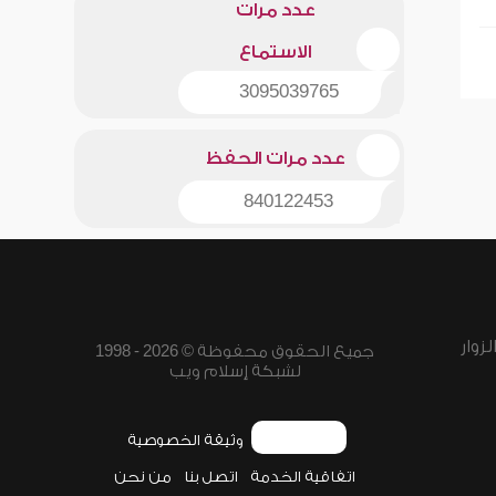
عدد مرات
الاستماع
3095039765
عدد مرات الحفظ
840122453
زوار
جميع الحقوق محفوظة © 2026 - 1998
لشبكة إسلام ويب
وثيقة الخصوصية
اتفاقية الخدمة
اتصل بنا
من نحن