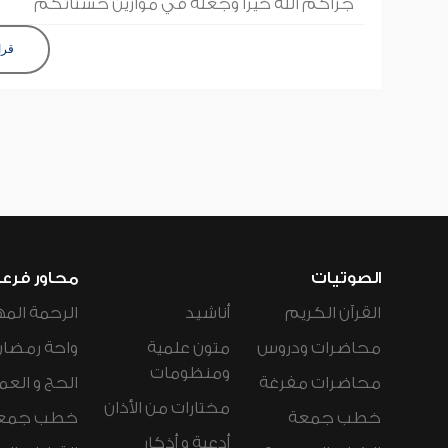
جزاكم الله خيرا وجعله في موازين حسناتكم
قرا
الصوتيات
محاور فرع
القرآن الكريم
أناشيد
الرحمة المه
محاضرات ودروس
متون علمية
واحة رمضان
ومنظومات
محاضرات مفرغة
الحج و العم
مختارات من الأذان
خطب جمعة
خطب جمع
أدعية و أذكار