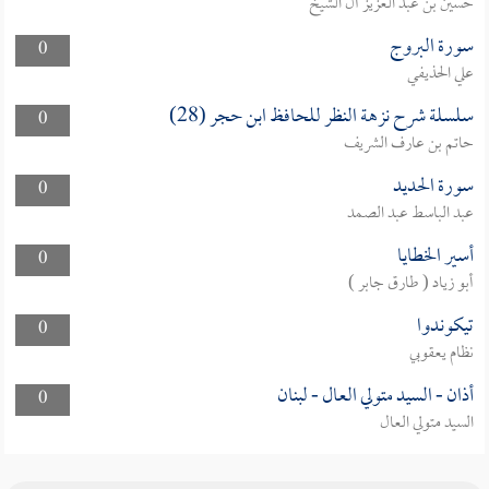
حسين بن عبد العزيز آل الشيخ
سورة البروج
0
علي الحذيفي
سلسلة شرح نزهة النظر للحافظ ابن حجر (28)
0
حاتم بن عارف الشريف
سورة الحديد
0
عبد الباسط عبد الصمد
أسير الخطايا
0
أبو زياد ( طارق جابر )
تيكوندوا
0
نظام يعقوبي
أذان - السيد متولي العال - لبنان
0
السيد متولي العال