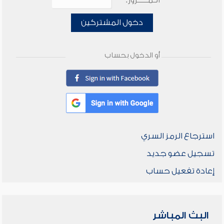
الـمـــــرور:
دخول المشتركين
أو الدخول بحساب
استرجاع الرمز السري
تسجيل عضو جديد
إعادة تفعيل حساب
البث المباشر