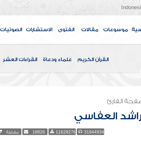
Indones
سية
موسوعات
مقالات
الفتوى
الاستشارات
الصوتيات
القرآن الكريم
علماء ودعاة
القراءات العشر
فحة القارئ
اشد العفاسي
31844934
11628276
18826
مفضلة