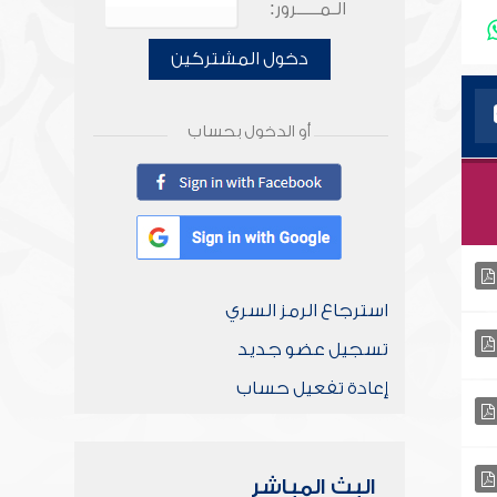
الـمـــــرور:
دخول المشتركين
أو الدخول بحساب
استرجاع الرمز السري
تسجيل عضو جديد
إعادة تفعيل حساب
البث المباشر