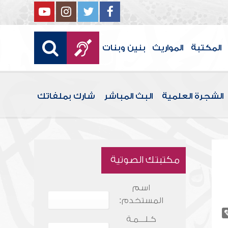
المكتبة
المواريث
بنين وبنات
الشجرة العلمية
البث المباشر
شارك بملفاتك
مكتبتك الصوتية
اسم
المستخدم:
كـلـــمـة