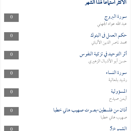
الأكثر استماعا لهذا الشهر
سورة البروج
0
عبد الله عواد الجهني
حكم العمل فى البنوك
0
محمد ناصر الدين الألباني
أثر التوحيد في تزكية النفوس
0
حسن أبو الأشبال الزهيري
سورة النساء
0
رشيد بلعالية
المسؤولية
0
أيمن صيدح
أذان من فلسطين-بصوت صهيب هاني خطبا
0
صهيب هاني خطبا
الشموخ5
0