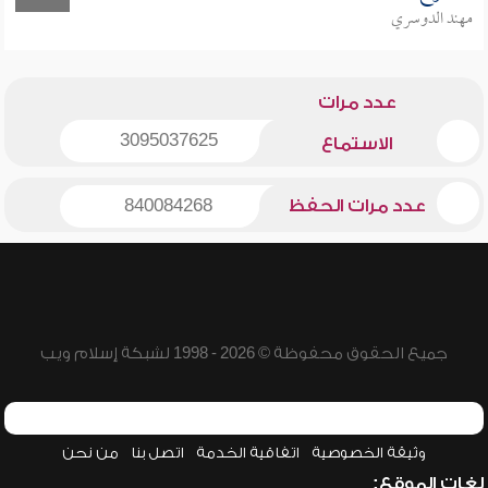
مهند الدوسري
عدد مرات
3095037625
الاستماع
عدد مرات الحفظ
840084268
جميع الحقوق محفوظة © 2026 - 1998 لشبكة إسلام ويب
وثيقة الخصوصية
اتفاقية الخدمة
اتصل بنا
من نحن
لغات الموقع: