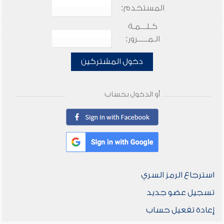
المستخدم:
كـلـــمـة
الـمـــــرور:
دخول المشتركين
أو الدخول بحساب
استرجاع الرمز السري
تسجيل عضو جديد
إعادة تفعيل حساب