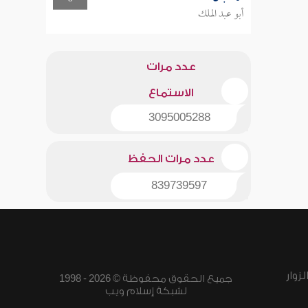
أبو عبد الملك
عدد مرات
الاستماع
3095005288
عدد مرات الحفظ
839739597
زوار
جميع الحقوق محفوظة © 2026 - 1998
لشبكة إسلام ويب