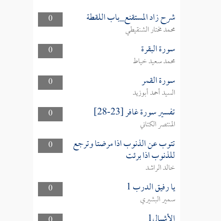
شرح زاد المستقنع_باب اللقطة
0
محمد مختار الشنقيطي
سورة البقرة
0
محمد سعيد خياط
سورة القمر
0
السيد أحمد أبوزيد
تفسير سورة غافر [23-28]
0
المنتصر الكتاني
تتوب عن الذنوب اذا مرضتا وترجع
0
للذنوب اذا برئت
خالد الراشد
يا رفيق الدرب 1
0
سمير البشيري
الأشبال1
0