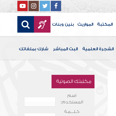
المكتبة
المواريث
بنين وبنات
الشجرة العلمية
البث المباشر
شارك بملفاتك
مكتبتك الصوتية
اسم
المستخدم:
كـلـــمـة