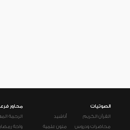
الصوتيات
محاور فرع
القرآن الكريم
أناشيد
الرحمة المه
محاضرات ودروس
متون علمية
واحة رمضان