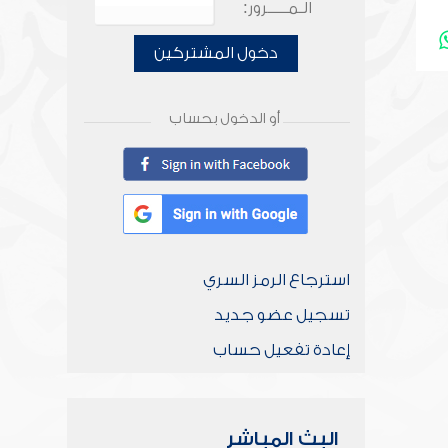
الـمـــــرور:
دخول المشتركين
أو الدخول بحساب
استرجاع الرمز السري
تسجيل عضو جديد
إعادة تفعيل حساب
البث المباشر