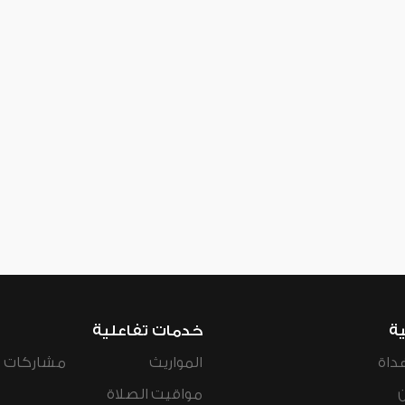
ية
خدمات تفاعلية
داة
المواريث
مشاركات ال
مواقيت الصلاة