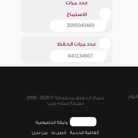
عدد مرات
الاستماع
3095040469
عدد مرات الحفظ
840134667
زوار
جميع الحقوق محفوظة © 2026 - 1998
لشبكة إسلام ويب
وثيقة الخصوصية
اتفاقية الخدمة
اتصل بنا
من نحن