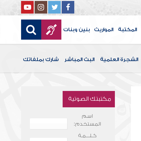
المكتبة
المواريث
بنين وبنات
الشجرة العلمية
البث المباشر
شارك بملفاتك
مكتبتك الصوتية
اسم
المستخدم:
كـلـــمـة