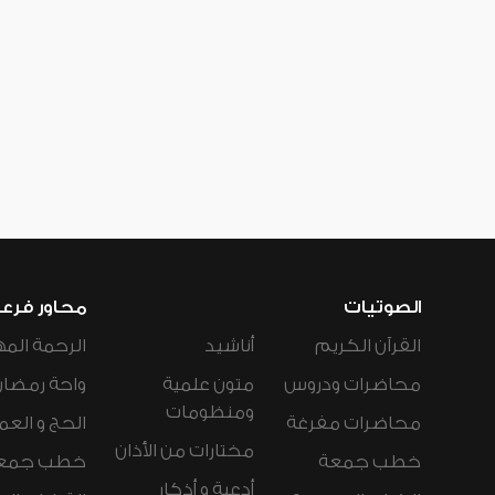
الصوتيات
محاور فرع
القرآن الكريم
أناشيد
الرحمة المه
محاضرات ودروس
متون علمية
واحة رمضان
ومنظومات
محاضرات مفرغة
الحج و العم
مختارات من الأذان
خطب جمعة
خطب جمع
أدعية و أذكار