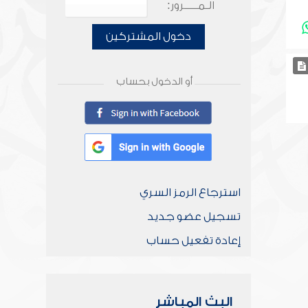
الـمـــــرور:
دخول المشتركين
أو الدخول بحساب
استرجاع الرمز السري
تسجيل عضو جديد
إعادة تفعيل حساب
البث المباشر