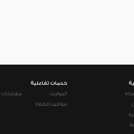
ية
خدمات تفاعلية
داة
المواريث
مشاركات ال
مواقيت الصلاة
رة
ة