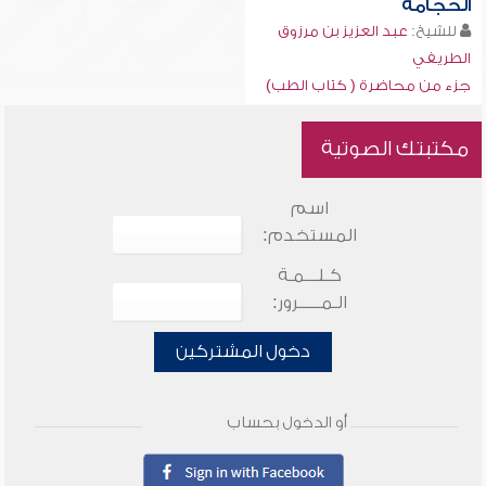
الحجامة
للشيخ:
عبد العزيز بن مرزوق
الطريفي
جزء من محاضرة ( كتاب الطب)
مكتبتك الصوتية
اسم
المستخدم:
كـلـــمـة
الـمـــــرور:
دخول المشتركين
أو الدخول بحساب