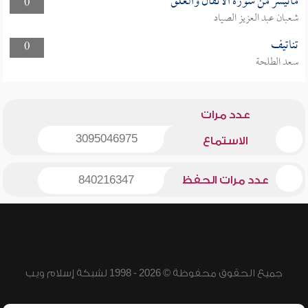
ماتيسر من سورة الأنفال والعلق
0
شعبان عبد العزيز الصياد
تناتيف
0
سعد الطلحة
عدد مرات
3095046975
الاستماع
عدد مرات الحفظ
840216347
جميع الحقوق محفوظة © 2026 - 1998 لشبكة إسلام ويب