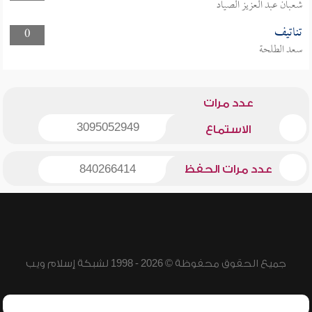
شعبان عبد العزيز الصياد
تناتيف
0
سعد الطلحة
عدد مرات
3095052949
الاستماع
عدد مرات الحفظ
840266414
جميع الحقوق محفوظة © 2026 - 1998 لشبكة إسلام ويب