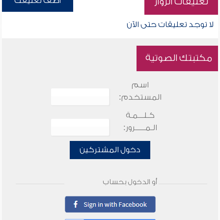
أضف تعليقك
تعليقات الزوار
لا توجد تعليقات حتى الآن
مكتبتك الصوتية
اسم
المستخدم:
كـلـــمـة
الـمـــــرور:
دخول المشتركين
أو الدخول بحساب