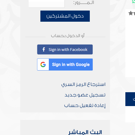
الـمـــــرور:
دخول المشتركين
أو الدخول بحساب
استرجاع الرمز السري
تسجيل عضو جديد
إعادة تفعيل حساب
البث المباشر