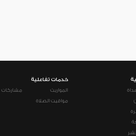
ية
خدمات تفاعلية
داة
المواريث
مشاركات ال
مواقيت الصلاة
رة
ة
عشر