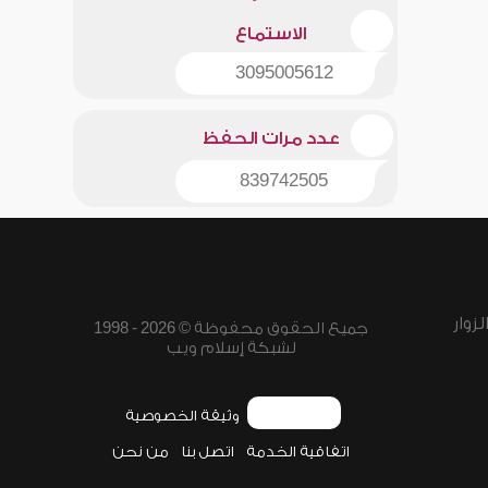
الاستماع
3095005612
عدد مرات الحفظ
839742505
زوار
جميع الحقوق محفوظة © 2026 - 1998
لشبكة إسلام ويب
وثيقة الخصوصية
اتفاقية الخدمة
اتصل بنا
من نحن