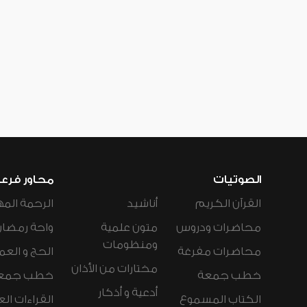
الصوتيات
محاور فرع
القرآن الكريم
أناشيد
الرحمة المه
محاضرات ودروس
متون علمية
واحة رمضان
ومنظومات
محاضرات مفرغة
الحج و العم
مختارات من الأذان
خطب جمعة
خطب جمع
أدعية و أذكار
الكتاب المسموع
القراءات ال