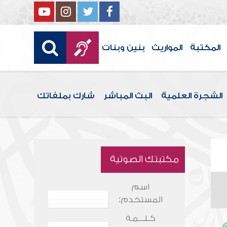
المكتبة
المواريث
بنين وبنات
الشجرة العلمية
البث المباشر
شارك بملفاتك
مكتبتك الصوتية
اسم
المستخدم:
كـلـــمـة