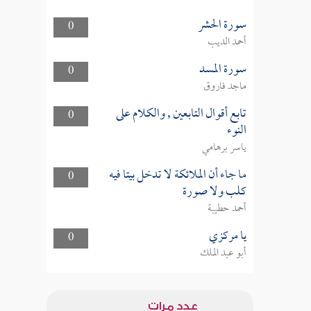
سورة الحشر
0
أحمد الديب
سورة المسد
0
ماجد فاروق
تابع أقوال التابعين , والكلام على
0
النوء
ياسر برهامي
ما جاء أن الملائكة لا تدخل بيتا فيه
0
كلب ولا صورة
أحمد حطيبة
يا مركزي
0
أبو عبد الملك
عدد مرات