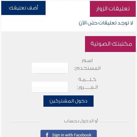
أضف تعليقك
تعليقات الزوار
لا توجد تعليقات حتى الآن
مكتبتك الصوتية
اسم
المستخدم:
كـلـــمـة
الـمـــــرور:
دخول المشتركين
أو الدخول بحساب