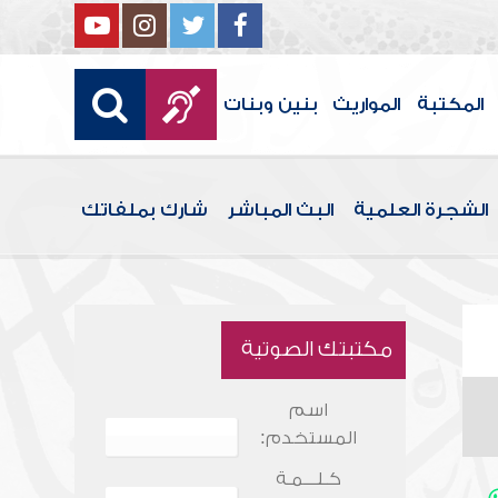
المكتبة
المواريث
بنين وبنات
الشجرة العلمية
البث المباشر
شارك بملفاتك
مكتبتك الصوتية
اسم
المستخدم:
كـلـــمـة