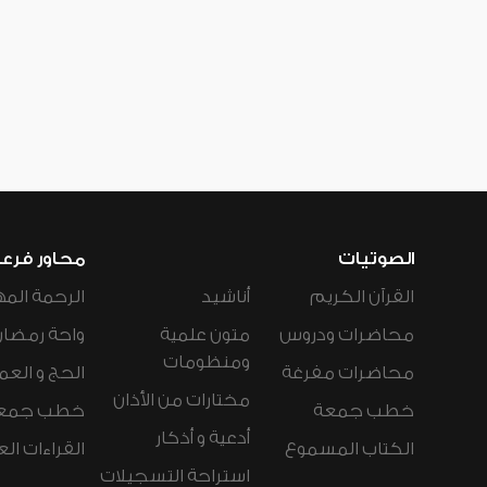
الصوتيات
محاور فرع
القرآن الكريم
أناشيد
الرحمة المه
محاضرات ودروس
متون علمية
واحة رمضان
ومنظومات
محاضرات مفرغة
الحج و العم
مختارات من الأذان
خطب جمعة
خطب جمع
أدعية و أذكار
الكتاب المسموع
القراءات ال
استراحة التسجيلات