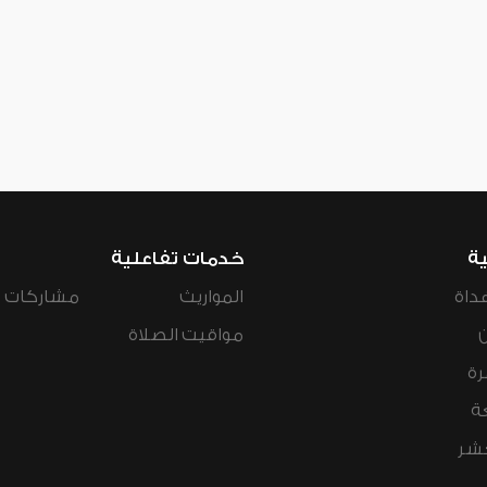
ية
خدمات تفاعلية
داة
المواريث
مشاركات ال
مواقيت الصلاة
رة
ة
عشر