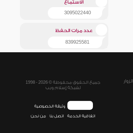
الاستماع
3095022440
عدد مرات الحفظ
839925581
زوار
جميع الحقوق محفوظة © 2026 - 1998
لشبكة إسلام ويب
وثيقة الخصوصية
اتفاقية الخدمة
اتصل بنا
من نحن