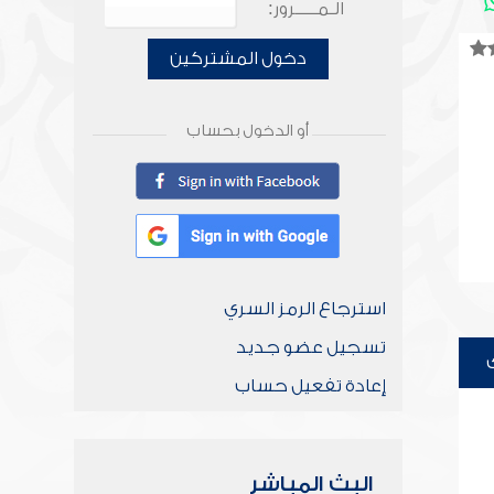
الـمـــــرور:
دخول المشتركين
أو الدخول بحساب
استرجاع الرمز السري
تسجيل عضو جديد
إعادة تفعيل حساب
البث المباشر