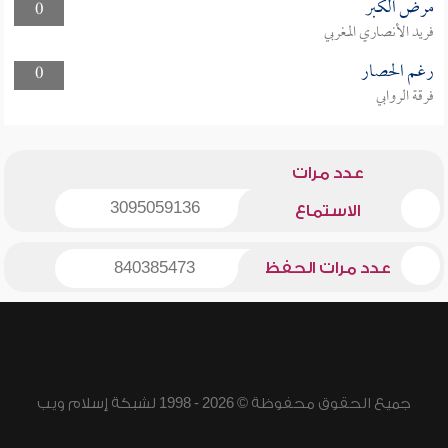
مرض الكبر
0
فريد الأنصاري المغربي
رغم الحصار
0
فرقة الروابي
عدد مرات
3095059136
الاستماع
عدد مرات الحفظ
840385473
جميع الحقوق محفوظة © 2026 - 1998 لشبكة إسلام ويب