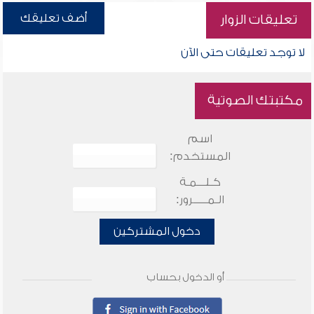
أضف تعليقك
تعليقات الزوار
لا توجد تعليقات حتى الآن
مكتبتك الصوتية
اسم
المستخدم:
كـلـــمـة
الـمـــــرور:
دخول المشتركين
أو الدخول بحساب