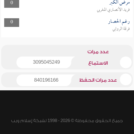
مرض الكبر
0
فريد الأنصاري المغربي
رغم الحصار
0
فرقة الروابي
عدد مرات
3095045249
الاستماع
عدد مرات الحفظ
840196166
جميع الحقوق محفوظة © 2026 - 1998 لشبكة إسلام ويب