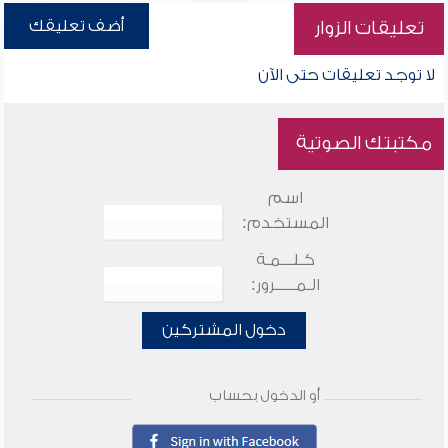
أضف تعليقك
تعليقات الزوار
لا توجد تعليقات حتى الآن
مكتبتك الصوتية
اسم
المستخدم:
كـلـــمـة
الـمـــــرور:
دخول المشتركين
أو الدخول بحساب