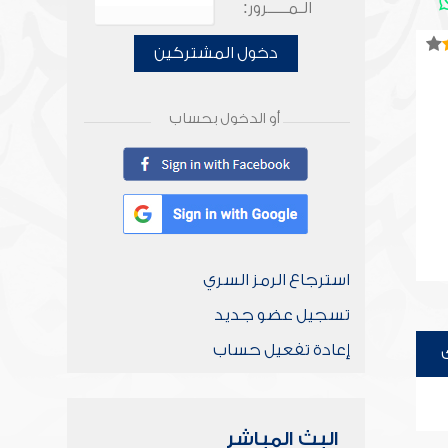
الـمـــــرور:
دخول المشتركين
أو الدخول بحساب
استرجاع الرمز السري
تسجيل عضو جديد
إعادة تفعيل حساب
البث المباشر