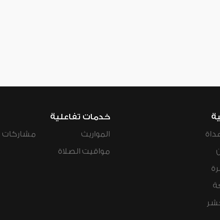
ية
خدمات تفاعلية
داة
المواريث
مشاركات ال
مواقيت الصلاة
رة
ة
عشر