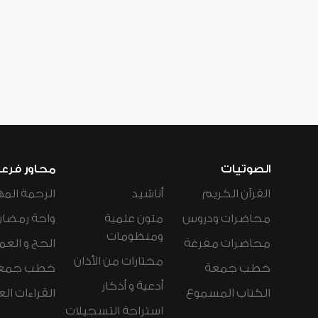
الصوتيات
محاور فرع
القرآن الكريم
أناشيد
الرحمة المه
محاضرات ودروس
متون علمية
واحة رمضان
ومنظومات
محاضرات مفرغة
الحج و العم
مختارات من الأذان
خطب جمعة
خطب جمع
أدعية و أذكار
الكتاب المسموع
القراءات ال
استراحة التسجيلات