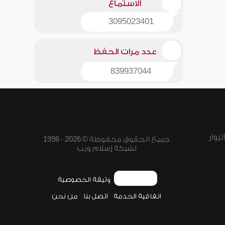
الاستماع
3095023401
عدد مرات الحفظ
839937044
زوار
جميع الحقوق محفوظة © 2026 - 1998
لشبكة إسلام ويب
وثيقة الخصوصية
اتفاقية الخدمة
اتصل بنا
من نحن