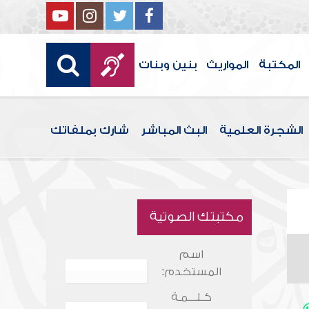
المكتبة
المواريث
بنين وبنات
الشجرة العلمية
البث المباشر
شارك بملفاتك
مكتبتك الصوتية
اسم
المستخدم:
كـلـــمـة