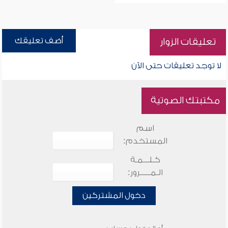
أضف تعليقك
تعليقات الزوار
لا توجد تعليقات حتى الآن
مكتبتك الصوتية
اسم
المستخدم:
كـلـــمـة
الـمـــــرور:
دخول المشتركين