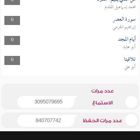
0
محمد إسماعيل المقدم
سورة العصر
0
إبراهيم الجرمي
أيام المجد
0
أبو عابد
تلاقينا
0
أبو علي
عدد مرات
3095079695
الاستماع
عدد مرات الحفظ
840707742