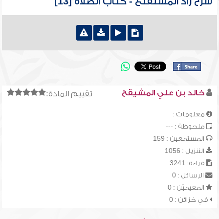
شرح زاد المستقنع - كتاب الصلاة [13]
خالد بن علي المشيقح
تقييم المادة:
معلومات :
ملحوظة : ---
المستمعين : 159
التنزيل : 1056
قراءة: 3241
الرسائل : 0
المقيميّن : 0
في خزائن : 0