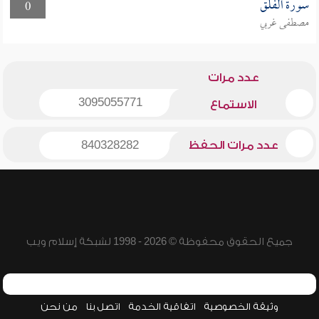
سورة الفلق
0
مصطفى غربي
عدد مرات
3095055771
الاستماع
عدد مرات الحفظ
840328282
جميع الحقوق محفوظة © 2026 - 1998 لشبكة إسلام ويب
وثيقة الخصوصية
اتفاقية الخدمة
اتصل بنا
من نحن