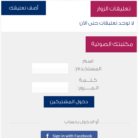
أضف تعليقك
تعليقات الزوار
لا توجد تعليقات حتى الآن
مكتبتك الصوتية
اسم
المستخدم:
كـلـــمـة
الـمـــــرور:
دخول المشتركين
أو الدخول بحساب