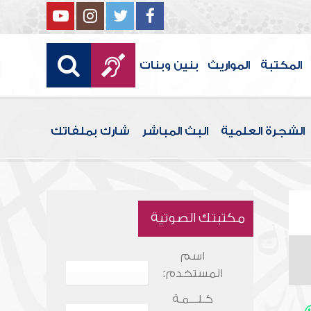
المكتبة
المواريث
بنين وبنات
الشجرة العلمية
البث المباشر
شارك بملفاتك
مكتبتك الصوتية
اسم
المستخدم:
كـلـــمـة