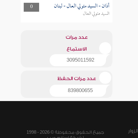
أذان - السيد متولي العال - لبنان
0
السيد متولي العال
عدد مرات
الاستماع
3095011592
عدد مرات الحفظ
839800655
زوار
جميع الحقوق محفوظة © 2026 - 1998
لشبكة إسلام ويب