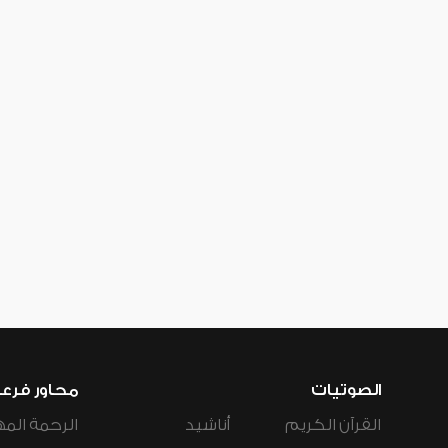
الصوتيات
محاور فرع
القرآن الكريم
أناشيد
الرحمة المه