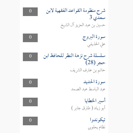
شرح منظومة القواعد الفقهية لابن
0
سعدي 3
حسين بن عبد العزيز آل الشيخ
سورة البروج
0
علي الحذيفي
سلسلة شرح نزهة النظر للحافظ ابن
0
حجر (28)
حاتم بن عارف الشريف
سورة الحديد
0
عبد الباسط عبد الصمد
أسير الخطايا
0
أبو زياد ( طارق جابر )
تيكوندوا
0
نظام يعقوبي