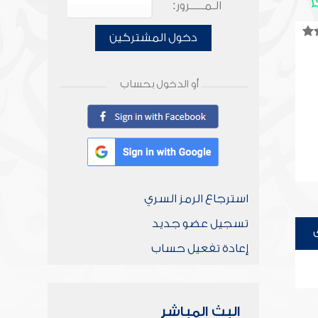
الـمـــــرور:
دخول المشتركين
أو الدخول بحساب
استرجاع الرمز السري
تسجيل عضو جديد
إعادة تفعيل حساب
البث المباشر