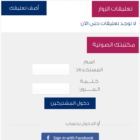
أضف تعليقك
تعليقات الزوار
لا توجد تعليقات حتى الآن
مكتبتك الصوتية
اسم
المستخدم:
كـلـــمـة
الـمـــــرور:
دخول المشتركين
أو الدخول بحساب