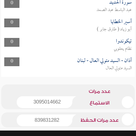
سورة الحديد
0
عبد الباسط عبد الصمد
أسير الخطايا
0
أبو زياد ( طارق جابر )
تيكوندوا
0
نظام يعقوبي
أذان - السيد متولي العال - لبنان
0
السيد متولي العال
عدد مرات
3095014662
الاستماع
عدد مرات الحفظ
839831282