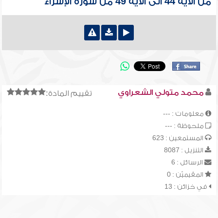
من الآية 44 الى الآية 49 من سورة الإسراء
محمد متولي الشعراوي
تقييم المادة:
معلومات : ---
ملحوظة : ---
المستمعين : 623
التنزيل : 8087
الرسائل : 6
المقيميّن : 0
في خزائن : 13