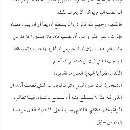
وقلنا: الراجح أنه لا يقدر بسنة، بل بناءً على الحاجة كما مر معنا
أن الطب اليوم يمكن أن يعرف ذلك.
فالفقهاء رحمهم الله قالوا: إذا لم يستطع أن يطأ أو أن يبيت معها؛
فإذا كان لغير عذر وجب أن يقسم، فإن كان معذوراً كالحارس
والمسافر لطلب رزق أو المحبوس أو لغزو واجب، فإنه يسقط
الواجب الذي ثبت في ذمته، والله أعلم.
المقدم: عفواً يا شيخ! العذر ما تقديره؟
الشيخ: إذا كان عذره ليس دائما كالمجبوب الذي قطعت آلته، أو
الذي فيه عنَّة لا يستطيع مثله أن يستمتع بالنساء، فهذا تطالب
المرأة بحقها فيقضي القاضي بها بناءً على الاجتهاد الذي مر معنا
في درس سابق.