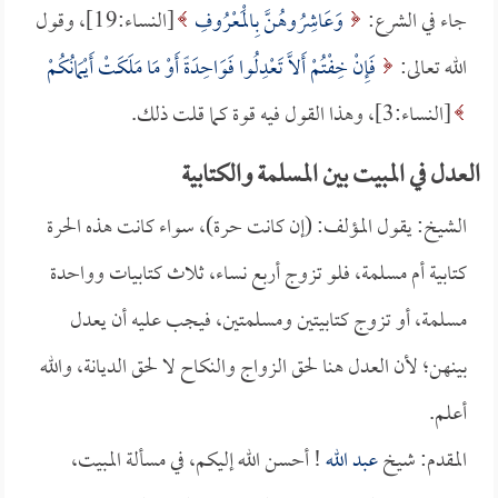
جاء في الشرع:
وَعَاشِرُوهُنَّ بِالْمَعْرُوفِ
[النساء:19]، وقول
الله تعالى:
فَإِنْ خِفْتُمْ أَلاَّ تَعْدِلُوا فَوَاحِدَةً أَوْ مَا مَلَكَتْ أَيْمَانُكُمْ
[النساء:3]، وهذا القول فيه قوة كما قلت ذلك.
العدل في المبيت بين المسلمة والكتابية
الشيخ: يقول المؤلف: (إن كانت حرة)، سواء كانت هذه الحرة
كتابية أم مسلمة، فلو تزوج أربع نساء، ثلاث كتابيات وواحدة
مسلمة، أو تزوج كتابيتين ومسلمتين، فيجب عليه أن يعدل
بينهن؛ لأن العدل هنا لحق الزواج والنكاح لا لحق الديانة، والله
أعلم.
المقدم: شيخ
عبد الله
! أحسن الله إليكم، في مسألة المبيت،