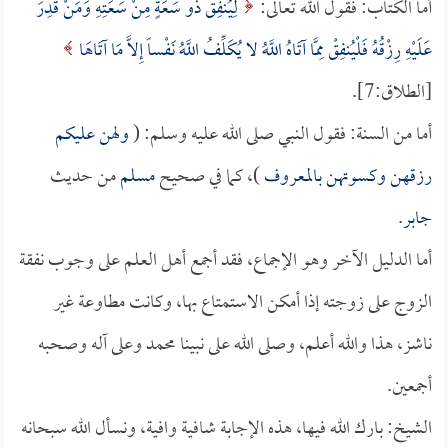
أما الكتاب: فقول الله تعالى:
لِيُنفِقْ ذُو سَعَةٍ مِنْ سَعَتِهِ وَمَنْ قُدِرَ
عَلَيْهِ رِزْقُهُ فَلْيُنفِقْ مِمَّا آتَاهُ اللَّهُ لا يُكَلِّفُ اللَّهُ نَفْساً إِلاَّ مَا آتَاهَا
[الطلاق:7].
أما من السنة: فقول النبي صلى الله عليه وسلم: (
ولهن عليكم
رزقهن وكسوتهن بالمعروف
)، كما في صحيح
مسلم
من حديث
جابر
.
أما الدليل الآخر وهو الإجماع، فقد أجمع أهل العلم على وجوب نفقة
الزوج على زوجته إذا أمكن الاستمتاع بها، وكانت مطاوعة غير
ناشز، هذا والله أعلم، وصلى الله على نبينا محمد وعلى آله وصحبه
أجمعين.
الشيخ: بارك الله فيها، هذه الإجابة شافية وافية، ونسأل الله سبحانه