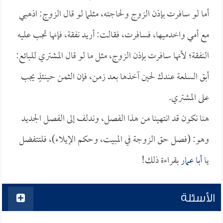
أما لو سافرت بإذن الزوج ولحاجته، مثلما لو قال الزوج: اذهبي
مع أمي واخدميها، فسافرت، فقالت: أريد نفقة، فإنها تجب عليه
النفقة؛ لأنها سافرت بإذن الزوج، مثل ما لو قال المشتري للبائع:
أبق السلعة عندك لحين آخذها بعد زمن، فإن الثمن حينئذٍ يجب
على المشتري.
هنا نكون قد انتهينا من هذا الفصل، وندلف إلى الفصل الجديد
وهو: (فصل حق الزوجة في المبيت، وحكم الإيلاء)، فلتتفضل
يا
أبا عمار
بقراءة ذلك!
الأسئلة