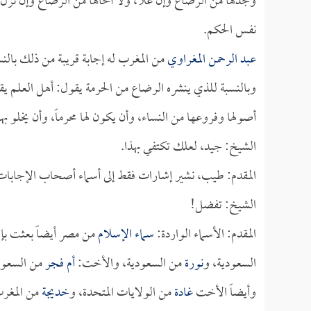
وجدها من الرضاع وإن علا، ولا أخاها من الرضاع وإن نزل، 
نفس الحكم.
عبد الرحمن المغراوي
من المغرب له إجابة قريبة من ذلك بالن
وبالنسبة للذي ينشره الرضاع من الحرمة يقول: أهل العلم يق
أصولها وفروعها من النساء، وأن يكون لها محرماً، وأن يخلو به
الشيخ: جيد، لعلك تكتفي بهذا.
المقدم: طيب، نشير إشارات فقط إلى أسماء أصحاب الإجابات
الشيخ: تفضل!
المقدم: الأسماء الواردة:
سماء الإسلام
من مصر أيضاً بعثت بإ
السعودية، و
نورة
من السعودية، والأخت:
أم فجر
من السعود
وأيضاً الأخت
غادة
من الولايات المتحدة، و
خديجة
من المغر