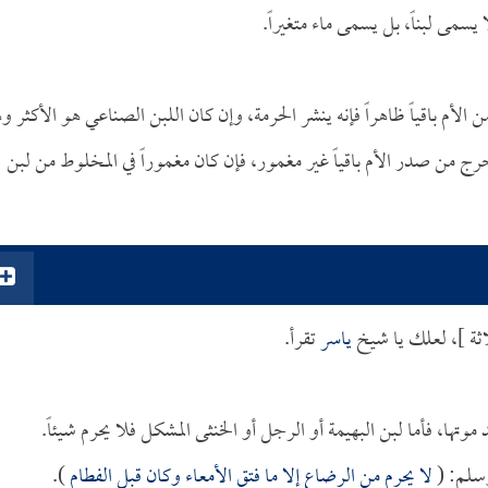
ا يسمى لبناً، بل يسمى ماء متغيراً.
أم باقياً ظاهراً فإنه ينشر الحرمة، وإن كان اللبن الصناعي هو الأكثر و
 خرج من صدر الأم باقياً غير مغمور، فإن كان مغموراً في المخلوط من لبن
لاثة ]، لعلك يا شيخ
ياسر
تقرأ.
د موتها، فأما لبن البهيمة أو الرجل أو الخنثى المشكل فلا يحرم شيئاً.
وسلم: (
لا يحرم من الرضاع إلا ما فتق الأمعاء وكان قبل الفطام
).