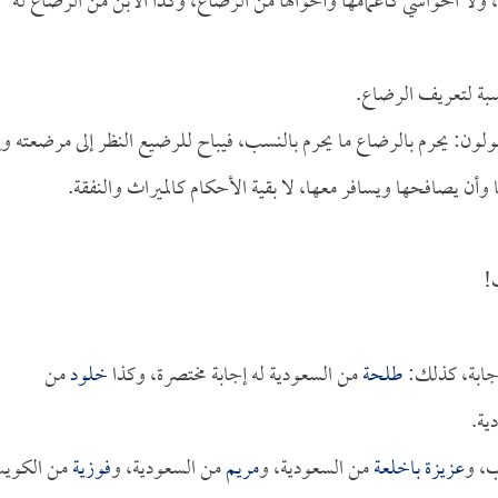
ولا الحواشي كأعمامها وأخوالها من الرضاع، وكذا الابن من الرضاع له
سبة لتعريف الرضاع.
ولون: يحرم بالرضاع ما يحرم بالنسب، فيباح للرضيع النظر إلى مرضعته وإ
ا وأن يصافحها ويسافر معها، لا بقية الأحكام كالميراث والنفقة.
!
جابة، كذلك:
طلحة
من السعودية له إجابة مختصرة، وكذا
خلود
من
ية.
ب، و
عزيزة باخلعة
من السعودية، و
مريم
من السعودية، و
فوزية
من الكوي