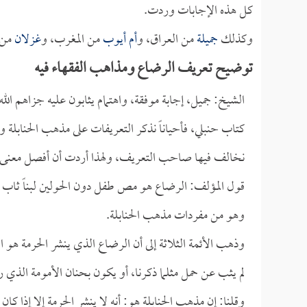
كل هذه الإجابات وردت.
وكذلك
جميلة
من العراق، و
أم أيوب
من المغرب، و
غزلان
من 
توضيح تعريف الرضاع ومذاهب الفقهاء فيه
الشيخ: جميل، إجابة موفقة، واهتمام يثابون عليه جزاهم الل
كتاب حنبلي، فأحياناً نذكر التعريفات على مذهب الحنابلة ولا
نخالف فيها صاحب التعريف، ولهذا أردت أن أفصل معنى ال
قول المؤلف: الرضاع هو مص طفل دون الحولين لبناً ثاب 
وهو من مفردات مذهب الحنابلة.
وذهب الأئمة الثلاثة إلى أن الرضاع الذي ينشر الحرمة ه
لم يثب عن حمل مثلما ذكرنا، أو يكون بحنان الأمومة الذي رب
وقلنا: إن مذهب الحنابلة هو: أنه لا ينشر الحرمة إلا إذا كان