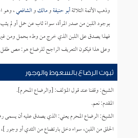
وذهب الأئمة الثلاثة
أبو حنيفة
و
مالك
و
الشافعي
، وهو اخ
بوجود اللبن من صدر المرأة، سواءً ثاب عن حمل أو لم يثب
فهذا يصدق على اللبن الذي خرج من وطء بحمل ومن غير ح
وعلى هذا فيكون التعريف الراجح للرضاع هو: مص طفل دون 
ثبوت الرضاع بالسعوط والوجور
الشيخ: وقفنا عند قول المؤلف: [والرضاع المحرم].
المقدم: نعم.
الشيخ: الرضاع المحرم يعني: الذي يصدق عليه أن يسمى رضاع
الحلق من اللبن، سواء دخل بارتضاع من الثدي أو وجور ]، 