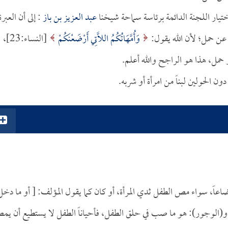
تيار اللجنة الدائمة برئاسة سماحة شيخنا
عبد العزيز بن باز
: إلى أن العبرة
 عن حمل؛ لأن الله يقول:
وَأُمَّهَاتُكُمُ اللَّاتِي أَرْضَعْنَكُمْ
[النساء:23]،
مل، هذا هو الراجح والله أعلم.
الحولين لبناً من امرأة أو شربه.
اً، سواء مص الطفل ثدي المرأة، أو كان كما يقول المؤلف: [ أو ما دخل
و(الوجور): هو ما صب في حلق الطفل، فأحياناً الطفل لا يستطيع أن ي