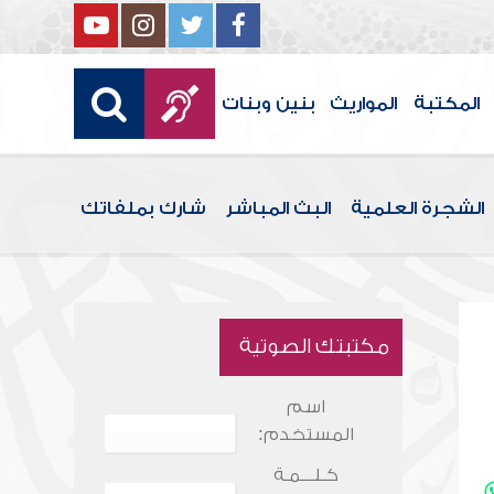
المكتبة
المواريث
بنين وبنات
الشجرة العلمية
البث المباشر
شارك بملفاتك
مكتبتك الصوتية
اسم
المستخدم:
كـلـــمـة