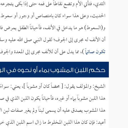
الثدي، فتأتي الأم وتضع نقاطاً على فمه حتى إذا بكى يتجرعه ت
الحديث، وعلى هذا سواء كان بامتصاص أو وجور أو سعوط.
و(السعوط) هو ما يدخل في الأنف، فأحياناً الطفل يمرض فل
أن الأنف له مجرى إلى الجوف؛ لقول النبي صلى الله عليه وسلم
تكون صائماً
)، مما يدل على أن للأنف مجرى إلى المعدة والجوف
حكم اللبن المشوب بماء أو نحوه في ال
الشيخ: والمؤلف يقول: [ محضاً كان أو مشوباً ]، يعني: سواء
هذا اللبن مشوباً بماء أو غيره، فأحياناً يكون اللبن الذي في 
هذا المشوب يصدق عليه أن يسمى لبناً ولم يغير صفات لبن الأ
أعيد: فإن كان هذا اللبن المخلوط ما زال اسم اللبن الذي خرج 