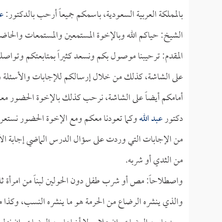
بالمملكة العربية السعودية، باسمكم جميعاً أرحب بالدكتور:
عب
الشيخ: حياكم الله وبالإخوة المستمعين والمستمعات والحاض
المقدم: ترحيبنا موصول بكم ونسعد كثيراً بمتابعتكم وتواصل
على الشاشة، كذلك من خلال إرسالكم للإجابات والأسئلة وا
أمامكم أيضاً على الشاشة، نرحب كذلك بالإخوة الحضور معنا ف
دكتور
عبد الله
وكما تعودنا معكم ومع الإخوة الحضور نستعر
من الإجابات التي وردت على سؤال الدرس الماضي إجابة ال
من الثدي أو شربه.
واصطلاحاً: مص أو شرب طفل دون الحولين لبناً من امرأة ث
والذي ينشره الرضاع من الحرمة هو ما ينشره النسب، وكذا من