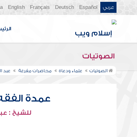
عربي
Español
Deutsch
Français
English
ia
الرئي
الصوتيات
الصوتيات
علماء ودعاة
محاضرات مفرغة
عبد ا
عمدة الفقه -
للشيخ : عبد