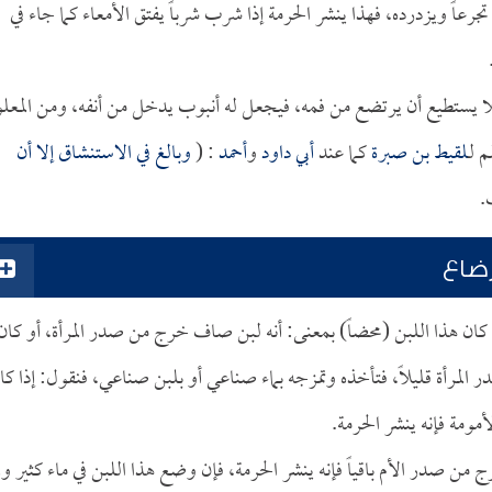
جرعاً ويزدرده، فهذا ينشر الحرمة إذا شرب شرباً يفتق الأمعاء كما جاء في
ا يستطيع أن يرتضع من فمه، فيجعل له أنبوب يدخل من أنفه، ومن المعل
 لـ
لقيط بن صبرة
كما عند
أبي داود
و
أحمد
: (
وبالغ في الاستنشاق إلا أن
.
رضاع
ً كان هذا اللبن (محضاً) بمعنى: أنه لبن صاف خرج من صدر المرأة، أو كان
صدر المرأة قليلاً، فتأخذه وتمزجه بماء صناعي أو بلبن صناعي، فنقول: إذا كا
مومة فإنه ينشر الحرمة.
من صدر الأم باقياً فإنه ينشر الحرمة، فإن وضع هذا اللبن في ماء كثير ول