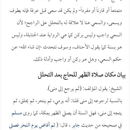
متمتعاً أو قارناً أو مفرداً- ولم يكن قد سعى قبل عرفة فإنه يطوف
ويسعى، والسعي هنا لا علاقة له بالتحلل على الراجح؛ لأن
السعي واجب وليس بركن كما هي الرواية عند الحنابلة، وليس
هو بسنة كما يقول الأحناف، وسوف نتحدث -إن شاء الله- عن
حكم السعي، وهل هو ركن أو واجب وأدلة ذلك.
بيان مكان صلاة الظهر للحاج بعد التحلل
الشيخ: يقول المؤلف: (ثم يرجع إلى منى).
بالنسبة لرجوعه إلى منى قلنا: أنه يرمي، ثم ينحر، ثم يحلق، ثم
يتجه إلى منى، فهل السنة أن يصلي الظهر بمكة، كما روى
مسلم
في صحيحه من حديث
جابر
، قال: (
ثم أفاض يوم النحر فصلى