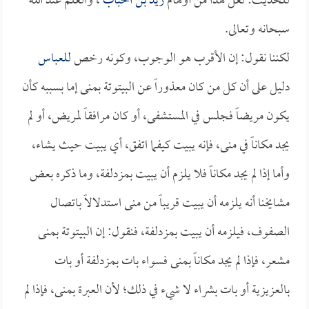
للحديث: لعل هذا من أوهام
زيد بن الحباب
، والعلم عند الله
سبحانه وتعالى.
لكننا نقول: إن الأقرب هو الوجوب، وكونه رخص
للعباس
دليل على أن كل من كان معذوراً عن البيتوتة بمنى إما بسببه كأن
يكون مريضاً فجلس في المستشفى، أو كان مرافقاً لمريض، أو لم
يجد مكاناً في منى، فإنه يبيت كيفما اتفق، أي يبيت حيث يشاء،
وأما إذا لم يجد مكاناً فلا يلزم أن يبيت بمزدلفة، وما ذكره بعض
مشايخنا أنه يلزمه أن يبيت قريباً من منى استدلالاً باتصال
الصفوف، فيلزمه أن يبيت بمزدلفة، فنقول: إن البيتوتة بمنى
مشعر، فإذا لم يجد مكاناً بمنى فسواء بات بمزدلفة أو بات
بالعزيزية أو بات بشراء لا شيء في ذلك؛ لأن العبرة بمنى، فإذا لم