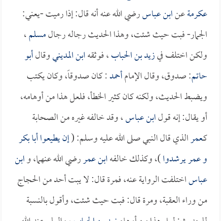
عكرمة
عن
ابن عباس
رضي الله عنه أنه قال: إذا رميت -يعني:
الجمار- فبت حيث شئت، وهذا الحديث رجاله رجال
مسلم
،
ولكن اختلف في
زيد بن الحباب
، فوثقه
ابن المديني
وقال
أبو
حاتم
: صدوق، وقال الإمام
أحمد
: كان صدوقاً، وكان يكتب
ويضبط الحديث، ولكنه كان كثير الخطأ، فلعل هذا من أوهامه،
أو يقال: إنه قول
ابن عباس
، وقد خالفه غيره من الصحابة
كـ
عمر
الذي قال النبي صلى الله عليه وسلم: (
إن يطيعوا
أبا بكر
و
عمر
يرشدوا
)، وكذلك خالفه
ابن عمر
رضي الله عنهما، و
ابن
عباس
اختلفت الرواية عنه، فمرة قال: لا يبت أحد من الحجاج
من وراء العقبة، ومرة قال: فبت حيث شئت، وأقول بالنسبة