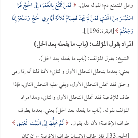
وعلى المتمتع دم؛ لقوله تعالى:
فَمَنْ تَمَتَّعَ بِالْعُمْرَةِ إِلَى الْحَجِّ فَمَا
اسْتَيْسَرَ مِنَ الْهَدْيِ فَمَنْ لَمْ يَجِدْ فَصِيَامُ ثَلاثَةِ أَيَّامٍ فِي الْحَجِّ وَسَبْعَةٍ إِذَا
رَجَعْتُمْ
[البقرة:196] ].
المراد بقول المؤلف: (باب ما يفعله بعد الحل)
الشيخ: يقول المؤلف: (باب ما يفعله بعد الحل).
يعني: بعدما يتحلل التحلل الأول والثاني؛ لأننا قلنا أنه إذا رمى
وحلق فقد تحلل التحلل الأول، وبقي عليه التحلل الثاني، فإذا
طاف للإفاضة فقد تحلل التحلل الأول والثاني، وهذا مراد
المؤلف بقوله: (باب ما يفعله بعد الحل) يعني: بعدما يطوف
طواف الإفاضة؛ لأن الله يقول:
ثُمَّ مَحِلُّهَا إِلَى الْبَيْتِ الْعَتِيقِ
[الحج:33]، فإذا طاف الإنسان طواف الإفاضة -وإن كان