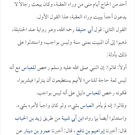
أحد من الحاج أيام منى من وراء العقبة، وكان يبعث رجالاً لا
يدعون أحداً يبيت وراء العقبة، هذا القول الأول.
القول الثاني: قول
أبي حنيفة
رحمه الله، وهو رواية عند الحنابلة،
ذهبوا إلى أن المبيت بمنى سنة وليس بواجب، واستدلوا على
ذلك بأدلة:
أولاً: قالوا: إن النبي صلى الله عليه وسلم رخص
للعباس
مع أنه
ليس ثمة حاجة للناس؛ لأنهم يستطيعون أن ينزلوا فيشربوا،
فكونه رخص
للعباس
دليل على أنه ليس بواجب.
وقالوا: إنه لم يأمر
العباس
بشيء، ولو كان واجباً لأمره بشيء.
واستدلوا أيضاً بما رواه
ابن أبي شيبة
من طريق
زيد بن الحباب
قال: أخبرنا
إبراهيم بن نافع
، قال: أخبرنا
عمرو بن دينار
عن