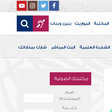
المكتبة
المواريث
بنين وبنات
الشجرة العلمية
البث المباشر
شارك بملفاتك
مكتبتك الصوتية
اسم
المستخدم:
كـلـــمـة