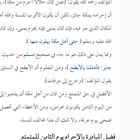
المؤلف رحمه الله يقول: (فمن كان حلالاً أحرم من مكة)، 
أن إحرامه بمكة جائز، لكن أن يكون الأقرب للسنة والله أع
المكان الذي هو فيه، فإن كان بمنى فإنه يحرم بمنى، وإن كان ب
الله عليه وسلم (
حتى أهل مكة يهلون منها
).
ومما يدل على ذلك هو ما جاء في صحيح
مسلم
من حديث
ج
جابر
: فأهللنا بالأبطح
)، ومن المعلوم أن الأبطح في السابق 
يقول المؤلف: (وخرج إلى عرفات).
الأفضل في حق المتمتع ومن كان من أهل مكة أن يذهبوا إ
من اليوم الثامن يكونون محرمين، ومن الأخطاء التي تحصل ع
ضحى يوم عرفة، ولا شك أن هذا مخالف للسنة.
فضل المبادرة بالإحرام يوم الثامن للمتمتع