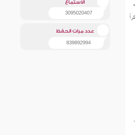
الاستماع
3095020407
اً
عدد مرات الحفظ
839892994