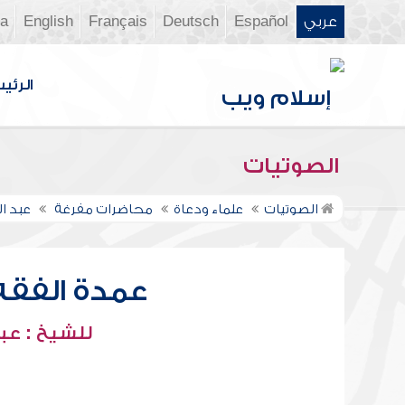
عربي
Español
Deutsch
Français
English
ia
الرئي
الصوتيات
الصوتيات
علماء ودعاة
محاضرات مفرغة
عبد ا
عمدة الفقه -
للشيخ : عبد