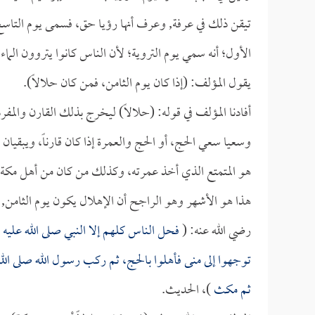
تيقن ذلك في عرفة, وعرف أنها رؤيا حق، فسمى يوم التاسع ي
الأول؛ أنه سمي يوم التروية؛ لأن الناس كانوا يتروون الماء 
يقول المؤلف: (إذا كان يوم الثامن، فمن كان حلالاً).
أفادنا المؤلف في قوله: (حلالاً) ليخرج بذلك القارن والمفرد
وسعيا سعي الحج، أو الحج والعمرة إذا كان قارناً، ويبقيان 
هو المتمتع الذي أخذ عمرته، وكذلك من كان من أهل مكة فإ
هذا هو الأشهر وهو الراجح أن الإهلال يكون يوم الثامن, 
رضي الله عنه: (
فحل الناس كلهم إلا النبي صلى الله عليه و
توجهوا إلى منى فأهلوا بالحج، ثم ركب رسول الله صلى الل
ثم مكث
)، الحديث.