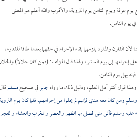
وم عرفة ويوم الثامن يوم التروية، والأقرب والله أعلم هو المعنى
في يوم الثامن.
؛ لأن القارن والمفرد يلزمهما بقاء الإحرام في حقهما بعدما طافا للقدوم،
على إحرامها إلى يوم العاشر، ولهذا قال المؤلف: (فمن كان حلالاً) والحلال
نه يهل يوم الثامن.
وهذا قول أكثر أهل العلم، ودليل ذلك ما رواه
جابر
في صحيح
مسلم
قال
سلم ومن كان معه هدي فإنهم لم يحلوا من إحرامهم، فلما كان يوم التروية
ه عليه وسلم فأتى منى فصلى بها الظهر والعصر والمغرب والعشاء والفجر،