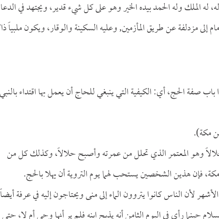
ه، له الملك وله الحمد بيده الخير وهو على كل شيء قدير، ويجتهد في الدعاء
 إلى مزدلفة عن طريق المأزمين, وعليه السكينة والوقار، ويكون ملبياً ذاكر
اب صفة الحج، أي: الكيفية التي ينبغي للحاج أن يعمل بها اقتداء بالنبي
ن مكة).
 حلالاً وهو المعتمر الذي تحلل من عمرته وأصبح حلالاً، وكذلك كل من
كة، فإن هذين الشخصين يستحب لهما يوم التروية أن يهلا بالحج.
لأشهر لأن الناس كانوا يتروون الماء إلى منى ويحتاجون إليه في عرفة أيضاً.
ام حينما رأى في اليوم الثامن أنه يذبح ابنه فلم ير أنها وحي أم لا، حتى