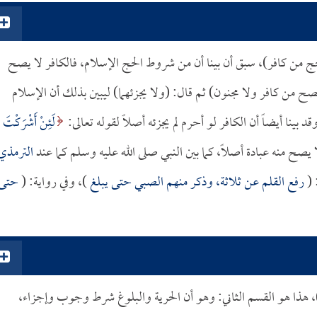
لحج من كافر)، سبق أن بينا أن من شروط الحج الإسلام، فالكافر لا يصح
صح من كافر ولا مجنون) ثم قال: (ولا يجزئهما) ليبين بذلك أن الإسلام
نا أيضاً أن الكافر لو أحرم لم يجزئه أصلاً لقوله تعالى:
لَئِنْ أَشْرَكْتَ
الترمذي
 (
رفع القلم عن ثلاثة، وذكر منهم الصبي حتى يبلغ
)، وفي رواية: (
حتى
 هذا هو القسم الثاني: وهو أن الحرية والبلوغ شرط وجوب وإجزاء،