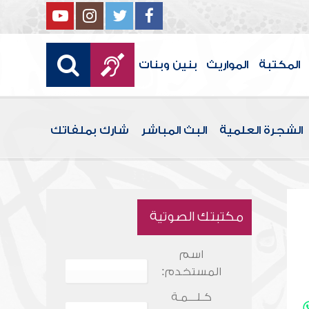
المكتبة
المواريث
بنين وبنات
الشجرة العلمية
البث المباشر
شارك بملفاتك
مكتبتك الصوتية
اسم
المستخدم:
كـلـــمـة