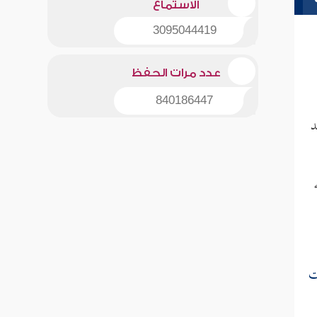
الاستماع
3095044419
عدد مرات الحفظ
840186447
د
ت