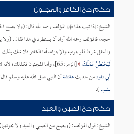
حكم حج الكافر والمجنون
الشيخ: إذا ثبت هذا فإن المؤلف رحمه الله قال: (ولا يصح ا
حجه، فالمؤلف رحمه الله أراد أن يستطرد في هذا فقال: (ولا ي
والعقل شرط للوجوب والإجزاء، أما الكافر فلا شك بذلك وقد بي
لَيَحْبَطَنَّ عَمَلُكَ
[الزمر:65]، وأما المجنون فكذلك؛ لأنه لا يصح منه عبادة أصلاً، كما بين النبي صلى الله عليه وسلم كما عند
أبي داود
من حديث
عائشة
أن النبي صلى الله عليه وسلم قال:
بشب
).
حكم حج الصبي والعبد
الشيخ: قول المؤلف: (ويصح من الصبي والعبد ولا يجزئهما)،