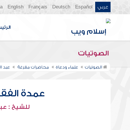
عربي
Español
Deutsch
Français
English
ia
الرئي
الصوتيات
الصوتيات
علماء ودعاة
محاضرات مفرغة
عبد ا
عمدة الفقه 
للشيخ : عبد