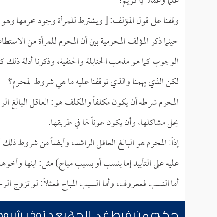
علماً وعملاً يا كريم!
وقفنا على قول المؤلف: [ ويشترط للمرأة وجود محرمها وهو زو
حينما ذكر المؤلف المحرمية بين أن المحرم للمرأة من الاستطاع
الوجوب كما هو مذهب الحنابلة والحنفية، وذكرنا أدلة ذلك 
لكن الذي يهمنا والذي توقفنا عليه ما هي شروط المحرم؟
المحرم شرطه أن يكون مكلفاً والمكلف هو: العاقل البالغ ال
يحل مشاكلها، وأن يكون عوناً لها في طريقها.
إذاً: المحرم هو البالغ العاقل الراشد، وأيضاً من شروط ذلك 
عليه على التأبيد إما بنسب أو بسبب مباح) مثل: ابنها وأخوها
أما النسب فمعروف، وأما السبب المباح فمثلاً: لو تزوج الرجل
حكم من فرط في الحج بعد توفر شروط