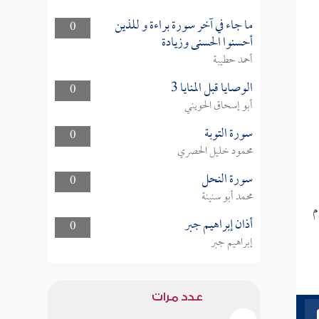
ما جاء في آخر سورة براءة و للذين
0
أحسنوا الحسنى وزيادة
أحمد حطيبة
الوصايا قبل المنايا 3
0
أبو إسحاق الحويني
سورة التوبة
0
محمود خليل الحصري
سورة النحل
0
محمد أبو سنينة
م
أذان إبراهيم جبر
0
إبراهيم جبر
عدد مرات