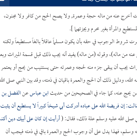
ات أخرج عنه من ماله حجة وعمرة, ولا يصح الحج من كافر ولا مجنون،
طيع والمرأة بغير محرم ويجزئهما ].
 شروط الوجوب في حقه بأن يكون مسلماً عاقلاً بالغاً مستطيعاً ولكنه
 من ماله)، وقوله (من ماله) يفيد أنه يجب ذلك قبل قسمة الميراث وبع
يراث يجب أن يبقى جزء منه لحجه وعمرته حتى يستنيب من يحج أو يعتمر
 الله، ودليل ذلك أن الحج والعمرة باقيان في ذمته، وقد بين النبي صلى الله
من يحج عنه، كما جاء في الصحيحين من حديث
ابن عباس
عن
الفضل بن
لت: إن فريضة الله على عباده أدركت أبي شيخاً كبيراً لا يستطيع أن يثبت
بي صلى الله عليه وسلم علة ذلك، فقال: (
أرأيت إن كان على أبيك دين أكن
ليه وسلم، فهذا يدل على أن وجوب الحج والعمرة باقٍ في ذمته فيجب أن