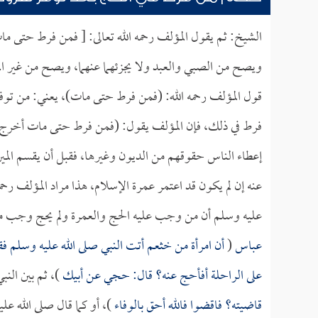
الشيخ: ثم يقول المؤلف رحمه الله تعالى: [ فمن فرط حتى م
ويصح من الصبي والعبد ولا يجزئهما عنهما، ويصح من غير المست
قول المؤلف رحمه الله: (فمن فرط حتى مات)، يعني: من توفرت
فرط في ذلك، فإن المؤلف يقول: (فمن فرط حتى مات أخرج عنه
إعطاء الناس حقوقهم من الديون وغيرها، فقبل أن يقسم الم
عنه إن لم يكون قد اعتمر عمرة الإسلام، هذا مراد المؤلف رحمه
عليه وسلم أن من وجب عليه الحج والعمرة ولم يحج وجب 
عباس
(
أن امرأة من خثعم أتت النبي صلى الله عليه وسلم فقا
على الراحلة أفأحج عنه؟ قال: حجي عن أبيك
)، ثم بين الن
قاضيته؟ فاقضوا فالله أحق بالوفاء
)، أو كما قال صلى الله ع