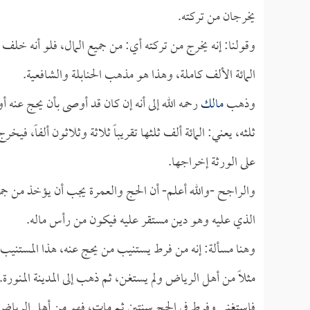
يخرجان من تركته.
وقولنا: إنه يخرج من تركته أي: من جميع المال، فلو أنه خلف
المائة الألف كاملة، وهذا هو مذهب الحنابلة والشافعية.
وذهب
مالك
رحمه الله إلى أنه إن كان قد أوصى بأن يحج عنه 
ثلثه، يعني: المائة ألف ثلثها تقريباً ثلاثة وثلاثون ألفاً، ف
على الورثة إخراجها.
والراجح -والله أعلم- أن الحج والعمرة يجب أن يؤخذ من جمي
الذي عليه وهو دين مستقر عليه فيكون من رأس ماله.
وهنا مسألة: إنه من فرط يستنيب من يحج عنه، هذا المستني
مثلاً من أهل الرياض ولم يستغن، ثم ذهب إلى المدينة المنورة.
فاستغنى وفرط في الحج سنتين ثم مات، فهو من أهل الرياض 