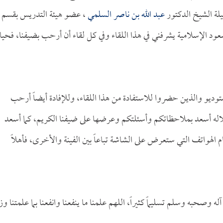
لة الشيخ الدكتور
عبد الله بن ناصر السلمي
، عضو هيئة التدريس بقسم
ن سعود الإسلامية يشرفني في هذا اللقاء وفي كل لقاء أن أرحب بضيفنا، فحيا
توديو والذين حضروا للاستفادة من هذا اللقاء، وللإفادة أيضاً أرحب
لاله أسعد بملاحظاتكم وأسئلتكم وعرضها على ضيفنا الكريم، كما أسعد
الهواتف التي ستعرض على الشاشة تباعاً بين الفينة والأخرى، فأهلاً
ه وصحبه وسلم تسليماً كثيراً، اللهم علمنا ما ينفعنا وانفعنا بما علمتنا وزد