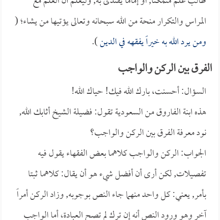
طالب علم متمكناً, أو إماماً يقتدى به, وليعلم أن العلم مع
المراس والتكرار منحة من الله سبحانه وتعالى يؤتيها من يشاء؛ (
ومن يرد الله به خيراً يفقهه في الدين
).
الفرق بين الركن والواجب
السؤال: أحسنت، بارك الله فيك! حياك الله!
هذه ابنة الفاروق من السعودية تقول: فضيلة الشيخ أثابك الله,
نود معرفة الفرق بين الركن والواجب؟
الجواب: الركن والواجب كلاهما بعض الفقهاء يقول فيه
تفصيلات, لكن أرى أن أفضل شيء هو أن يقال: كلاهما ثبتا
بأمر, يعني: كل واحد منهما جاء النص بوجوبه, وزاد الركن أمراً
آخر وهو ورود النص أنه إن ترك لم تصح العبادة، أما الواجب