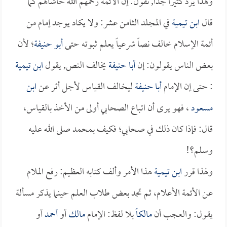
وهذا يرد كثيراً جداً, نقول: إن الأئمة رحمهم الله حاشاهم كما
قال
ابن تيمية
في المجلد الثامن عشر: ولا يكاد يوجد إمام من
أئمة الإسلام خالف نصاً شرعياً يعلم ثبوته حتى
أبو حنيفة
؛ لأن
بعض الناس يقولون: إن
أبا حنيفة
يخالف النص, يقول
ابن تيمية
: حتى إن الإمام
أبا حنيفة
ليخالف القياس لأجل أثر عن
ابن
مسعود
، فهو يرى أن اتباع الصحابي أولى من الأخذ بالقياس،
قال: فإذا كان ذلك في صحابي؛ فكيف بمحمد صلى الله عليه
وسلم؟!
ولهذا قرر
ابن تيمية
هذا الأمر وألف كتابه العظيم: رفع الملام
عن الأئمة الأعلام، ثم تجد بعض طلاب العلم حينما يذكر مسألة
يقول: والعجب أن
مالكاً
بلا لفظ: الإمام
مالك
أو
أحمد
أو