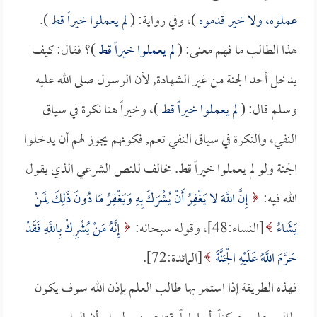
عملوه، ولا خير قدموه
)، وفي رواية: (
لم يعملوا خيراً قط
).
هذا الطالب ما فهم معنى: (
لم يعملوا خيراً قط
)؟ فقال: كيف
يدخل أحد الجنة من غير الشهادة, لأن الرسول صلى الله عليه
وسلم قال: (
لم يعملوا خيراً قط
)، وخيراً هنا نكرة في سياق
النفي، والنكرة في سياق النفي تعم, فكونهم يجوز لهم أن يدخلوا
الجنة ولو لم يعملوا خيراً قط. مخالف للنص الشرعي الذي يقول
الله فيه:
إِنَّ اللَّهَ لا يَغْفِرُ أَنْ يُشْرَكَ بِهِ وَيَغْفِرُ مَا دُونَ ذَلِكَ لِمَنْ
يَشَاءُ
[النساء:48]، وقوله سبحانه:
إِنَّهُ مَنْ يُشْرِكْ بِاللَّهِ فَقَدْ
حَرَّمَ اللَّهُ عَلَيْهِ الْجَنَّةَ
[المائدة:72].
فهذه الطريقة إذا استمر بها طالب العلم بإذن الله سوف يكون