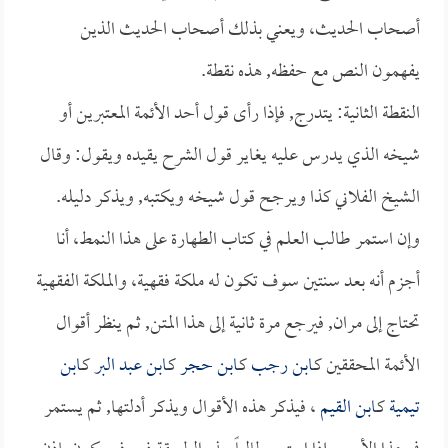
أصحاب الحديث، ويعني بذلك أصحاب الحديث الذين
يفهمون النص مع حفظه, هذه نقطة.
النقطة الثانية: يتدرج, فإذا رأى قول أحد الأئمة المعتبرين أو
شيخه الذي يدرس عليه يغاير قول الشرح يقيده ويقول: وقال
الشيخ الفلاني كذا ويرجح قول شيخه ويكتبه, ويذكر دليله.
وإن استمر طالب العلم في كتاب الطهارة على هذا النمط، أنا
أجزم أنه بعد سنتين سوف تكون له ملكة فقهية، والملكة الفقهية
تحتاج إلى مران, فيرجع مرة ثانية إلى هذا المتن, ثم ينظر أقوال
الأئمة المحققين كـ
ابن رجب
كـ
ابن حجر
كـ
ابن عبد البر
كـ
ابن
تيمية
كـ
ابن القيم
، فيذكر هذه الأقوال ويذكر أدلتها, ثم يستمر