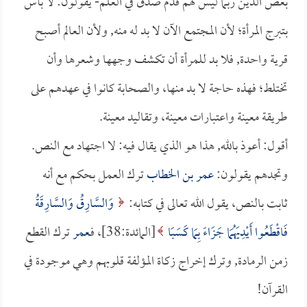
بعض الذين ربما ليس لهم قدم صدق في العلم- يقولون: لا بأس
بتبرج المرأة؛ لأن المجتمع الآن لا بد له منه, ولأن العالم أصبح
قرية واحدة, فلا بد للمرأة أن تكشف وجهها وشعرها وأن
تختلط؛ فهذه حاجة لا بد منها، والصحابة كانوا في عهدهم على
طريقة معينة واعتبارات معينة، وتقاليد معينة.
أقول: أعوذ بالله, هذا هو الذي يقال فيه: لا اجتهاد مع النص.
وتجدهم يقولون:
عمر بن الخطاب
ترك العمل بحكم مع أنه
ثابت بالنص، يقول الله تعالى في كتابه:
وَالسَّارِقُ وَالسَّارِقَةُ
فَاقْطَعُوا أَيْدِيَهُمَا جَزَاءً بِمَا كَسَبَا
[المائدة:38]، فـ
عمر
ترك القطع
زمن الرمادة, وترك إخراج زكاة المؤلفة قلوبهم وهي موجودة في
القرآن!