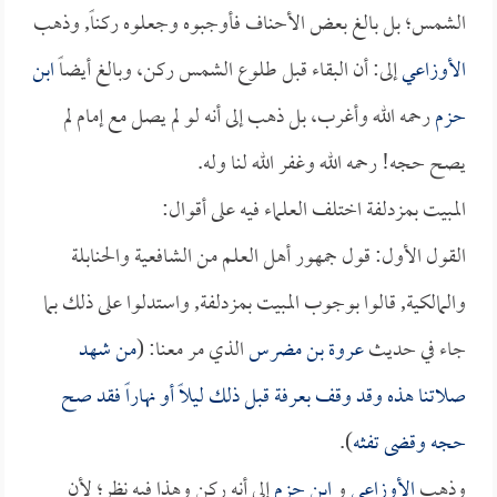
الشمس؛ بل بالغ بعض الأحناف فأوجبوه وجعلوه ركناً, وذهب
الأوزاعي
إلى: أن البقاء قبل طلوع الشمس ركن، وبالغ أيضاً
ابن
حزم
رحمه الله وأغرب، بل ذهب إلى أنه لو لم يصل مع إمام لم
يصح حجه! رحمه الله وغفر الله لنا وله.
المبيت بمزدلفة اختلف العلماء فيه على أقوال:
القول الأول: قول جمهور أهل العلم من الشافعية والحنابلة
والمالكية, قالوا بوجوب المبيت بمزدلفة, واستدلوا على ذلك بما
جاء في حديث
عروة بن مضرس
الذي مر معنا: (
من شهد
صلاتنا هذه وقد وقف بعرفة قبل ذلك ليلاً أو نهاراً فقد صح
حجه وقضى تفثه
).
وذهب
الأوزاعي
و
ابن حزم
إلى أنه ركن وهذا فيه نظر؛ لأن