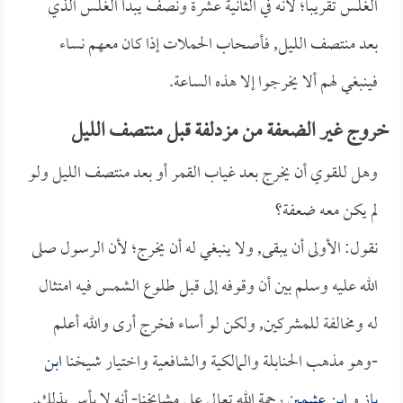
الغلس تقريباً؛ لأنه في الثانية عشرة ونصف يبدأ الغلس الذي
بعد منتصف الليل, فأصحاب الحملات إذا كان معهم نساء
فينبغي لهم ألا يخرجوا إلا هذه الساعة.
خروج غير الضعفة من مزدلفة قبل منتصف الليل
وهل للقوي أن يخرج بعد غياب القمر أو بعد منتصف الليل ولو
لم يكن معه ضعفة؟
نقول: الأولى أن يبقى, ولا ينبغي له أن يخرج؛ لأن الرسول صلى
الله عليه وسلم بين أن وقوفه إلى قبل طلوع الشمس فيه امتثال
له ومخالفة للمشركين, ولكن لو أساء فخرج أرى والله أعلم
-وهو مذهب الحنابلة والمالكية والشافعية واختيار شيخنا
ابن
باز
و
ابن عثيمين
رحمة الله تعالى على مشايخنا- أنه لا بأس بذلك,