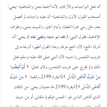
أنه فعل الواجبات والأركان, لأننا أجمعنا نحن والشافعية -يعني:
أصحاب القول الأول والشافعية- أن عليه واجبات لم تحصل
بعد, مثل رمي جمرة العقبة, وأيام الجمار والمبيت بمنى, وطواف
الإفاضة, فقول النبي: (
فقد تم حجه وقضى تفثه
), يعني: أنه
أدرك الحج؛ لأن الحج عرفة, وهذا القول أظهر؛ أن بقاءه إلى
غروب الشمس واجب؛ لأن النبي صلى الله عليه وسلم فعل
ذلك ولم يخرج حتى غربت الشمس, وقال تعالى:
ثُمَّ أَفِيضُوا
مِنْ حَيْثُ أَفَاضَ النَّاسُ
[البقرة:199], وكلمة:
مِنْ حَيْثُ
أَفَاضَ النَّاسُ
[البقرة:199], لها معنيان, يعني: من المكان
الذي أفاض الناس غير الحمس فيكون مكاني, أو من حيث