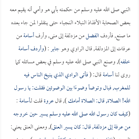
النبي صلى الله عليه وسلم من حكمته بأبي هو وأمي أنه يقيم معه
بعض الصحابة الأفذاذ النبلاء النجباء حتى ينقلوا لمن جاء بعده
ما صنع, فأردف
الفضل
من مزدلفة إلى منى, وأرف
أسامة
من
عرفات إلى المزدلفة, قال الراوي وهو
جابر
: (
وأردف
أسامة
خلفه
), وصنع النبي صلى الله عليه وسلم في بعض مسائله كما
روى لنا
أسامة
قال: (
فأتى الوادي الذي ينيخ الناس فيه
للمغرب, فبال وتوضأ وضوءًا بين الوضوئين فقلت: يا رسول
الله! الصلاة, قال: الصلاة أمامك
), قال
عروة
قلت لـ
أسامة
:
(
كيف كان رسول الله صلى الله عليه وسلم يسير حين خروجه
من عرفة إلى مزدلفة, قال: كان يسير العنق
), ومعنى العنق يعني: