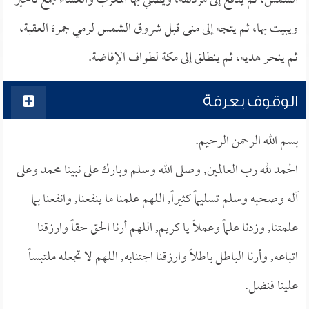
الشمس، ثم يدفع إلى مزدلفة، ويصلي بها المغرب والعشاء جمع تأخير
ويبيت بها، ثم يتجه إلى منى قبل شروق الشمس لرمي جمرة العقبة،
ثم ينحر هديه، ثم ينطلق إلى مكة لطواف الإفاضة.
الوقوف بعرفة
بسم الله الرحمن الرحيم.
الحمد لله رب العالمين, وصلى الله وسلم وبارك على نبينا محمد وعلى
آله وصحبه وسلم تسليماً كثيراً, اللهم علمنا ما ينفعنا, وانفعنا بما
علمتنا, وزدنا علماً وعملاً يا كريم, اللهم أرنا الحق حقاً وارزقنا
اتباعه, وأرنا الباطل باطلاً وارزقنا اجتنابه, اللهم لا تجعله ملتبساً
علينا فنضل.