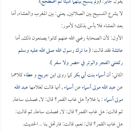
يقول
جابر
: (
ولم يسبح بينهما شيئاً ثم اضطجع
).
لا يشرع التسبيح بين الصلاتين, يعني: بين المغرب والعشاء, أما
بعد العشاء فلا بأس بذلك؛ لأمور:
الأول: لأن الصحابة رضي الله عنهم كانوا يصنعون ذلك, أما
عائشة
فقد قالت: (
ما ترك رسول الله صلى الله عليه وسلم
ركعتي الفجر والوتر في حضر ولا سفر
).
الثاني: أن
أسماء بنت أبي بكر
كما روى
ابن جريج
و
عطاء
كلاهما
عن
عبد الله مولى أسماء
عن
أسماء
, أنها قالت لغلامها
عبد الله
مولى أسماء
: يا غلام! هل غاب القمر؟ قال: لا, فصلت ساعة,
ثم قالت: هل غاب القمر؟ قال: لا, فصلت ساعة, ثم قالت:
هل غاب القمر؟ قال: نعم, قالت: فارتحل بنا .. الحديث.