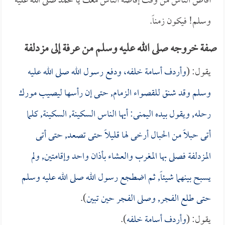
أفاض الناس من وقت إفاضة الناس معك يا محمد صلى الله عليه
وسلم! فيكون زمناً.
صفة خروجه صلى الله عليه وسلم من عرفة إلى مزدلفة
يقول: (
وأردف
أسامة
خلفه، ودفع رسول الله صلى الله عليه
وسلم وقد شنق للقصواء الزمام, حتى إن رأسها ليصيب مورك
رحله, ويقول بيده اليمنى: أيها الناس السكينة, السكينة, كلما
أتى حبلاً من الحبال أرخى لها قليلاً حتى تصعد, حتى أتى
المزدلفة فصلى بها المغرب والعشاء بأذان واحد وإقامتين, ولم
يسبح بينهما شيئاً, ثم اضطجع رسول الله صلى الله عليه وسلم
حتى طلع الفجر, وصلى الفجر حين تبين
).
يقول: (
وأردف
أسامة
خلفه
).