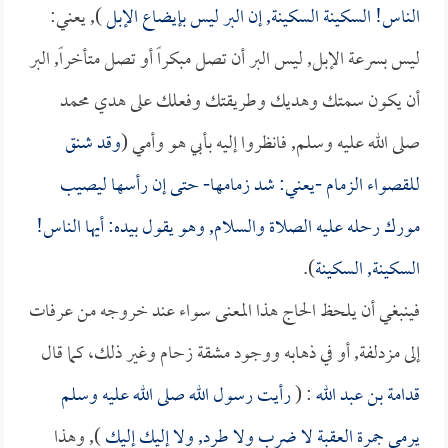
الناس! السكينة السكينة, إن البر ليس بإيضاع الإبل
), يعني:
ليس بسرعة الإبل, ليس البر أن تصل مبكراً أو تصل متأخراً, البر
أن يكون سمتك وهديك وطريقتك وفعلك على هدي محمد
صلى الله عليه وسلم, فانظروا إليه بأبي هو وأمي (
وقد شنق
للقصواء الزمام -يعني: شد زمامها- حتى إن رأسها ليصيب
مورك رحله عليه الصلاة والسلام, وهو يقول بيده: أيها الناس!
السكينة, السكينة
).
فينبغي أن يلحظ الحاج هذا المعنى سواء عند خروجه من عرفات
إلى مزدلفة, أو في ذهابه ووجود مشقة زحام وغير ذلك، كما قال
قدامة بن عبد الله
: (
رأيت رسول الله صلى الله عليه وسلم
يرمي جمرة العقبة لا ضرب ولا طرد, ولا إليك إليك
), وهذا