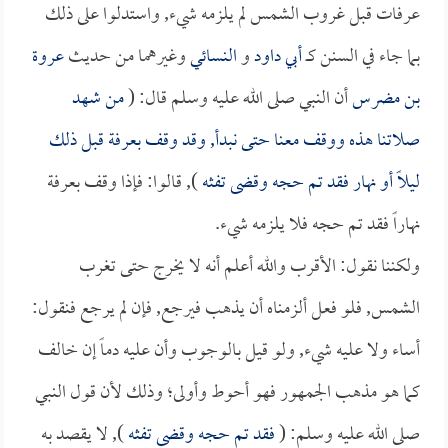
عرفات قبل غروب الشمس لم يلزمه شيء, واستدلوا على ذلك
بما جاء في السنن كــ
أبي داود
و
النسائي
وغيرهما من حديث
عروة
بن مضرس
أن النبي صلى الله عليه وسلم قال: (
من شهد
صلاتنا هذه ووقف معنا حتى نبدأ, وقد وقف بعرفة قبل ذلك
ليلاً أو نهار فقد تم حجه وقضى تفثه
), قالوا: فإذا وقف بعرفة
نهاراً فقد تم حجه فلا يلزمه شيء.
ولكننا نقول: الأقرب والله أعلم أنه لا يخرج حتى تغرب
الشمس, فلو فعل ألزمناه أن يذهب فيرجع, فإن لم يرجع فنقول:
أساء ولا عليه شيء, ولو قيل بالوجوب وأن عليه دماً إن خالف
كما هو مذهب الجمهور فهو أحوط وأولى؛ وذلك لأن قول النبي
صلى الله عليه وسلم: (
فقد تم حجه وقضى تفثه
), لا يقصد به