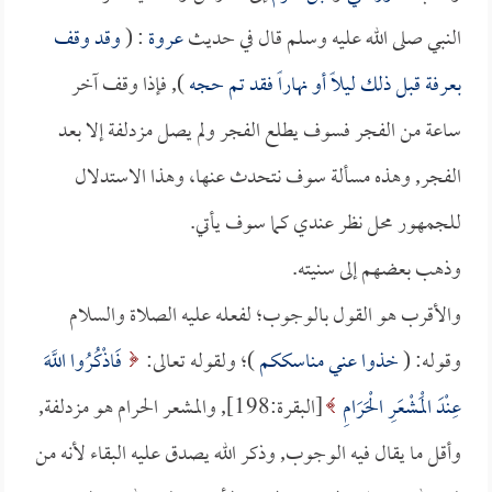
النبي صلى الله عليه وسلم قال في حديث
عروة
: (
وقد وقف
بعرفة قبل ذلك ليلاً أو نهاراً فقد تم حجه
), فإذا وقف آخر
ساعة من الفجر فسوف يطلع الفجر ولم يصل مزدلفة إلا بعد
الفجر, وهذه مسألة سوف نتحدث عنها، وهذا الاستدلال
للجمهور محل نظر عندي كما سوف يأتي.
وذهب بعضهم إلى سنيته.
والأقرب هو القول بالوجوب؛ لفعله عليه الصلاة والسلام
وقوله: (
خذوا عني مناسككم
)؛ ولقوله تعالى:
فَاذْكُرُوا اللَّهَ
عِنْدَ الْمَشْعَرِ الْحَرَامِ
[البقرة:198], والمشعر الحرام هو مزدلفة,
وأقل ما يقال فيه الوجوب, وذكر الله يصدق عليه البقاء لأنه من