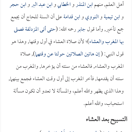
أهل العلم, منهم
ابن المنذر
و
الخطابي
و
ابن عبد البر
و
ابن حجر
و
ابن تيمية
و
النووي
و
ابن قدامة
على أن السنة للحاج أن يجمع
جمع تأخير, وأما قول
جابر
رحمه الله: (
حتى أتى المزدلفة فصلى
بها المغرب والعشاء
)؛ لأن صلاة العشاء في أول وقتها, وهذا هو
قول النبي: (
إن هاتين الصلاتين حولتا عن وقتهما
), صلاة
المغرب والعشاء, فالعشاء من سنته أن يؤخرها, والمغرب من
سنته أن يقدمها, فأخر المغرب إلى أول وقت العشاء فجمع بينهما,
وهذا الذي يظهر والله أعلم، والمسألة لا تعدو أن تكون مسألة
استحباب، والله أعلم.
التسبيح بعد العشاء