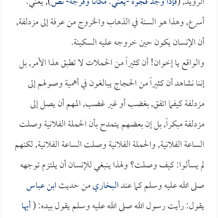
الرويد, (
فإذا وجد فجوة -يعني: مكاناً وفرجة- نص
), يعني:
أسرع, وهذا هو السنة في الذهاب والخروج من عرفة إلى مزدلفة,
أن الإنسان يكون حين خروجه عليه السكينة.
والواقع يا إخوان! أن كثيراً من الحملات لا تطبق هذا الأمر, بل
إننا نشاهد أن كثيراً من الحجاج يبالغون في أهمية وصولهم إلى
مزدلفة كيفما اتفق, بغضب أو غير غضب, المهم أن يصل إلى
مزدلفة مبكراً, بل إن بعضهم يتمدح بأن الحملة الفلانية وصلت
الساعة الفلانية, والحملة الفلانية وصلت الساعة الفلانية, لكنهم
لم يسألوا: كيف وصلت؟ ولهذا ينبغي للإنسان أن يلتزم توجهه
صلى الله عليه وسلم كما عند
البخاري
من حديث
ابن عباس
يقول: رأيت رسول الله صلى الله عليه وسلم يقول بيده: (
أيها