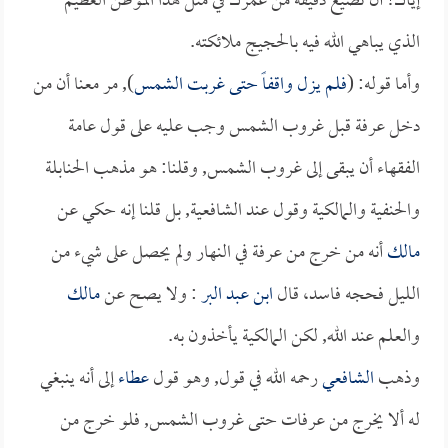
إياك! أن تضيع دقيقة من عمرك في مثل هذا الموطن العظيم
الذي يباهي الله فيه بالحجيج ملائكته.
وأما قوله: (
فلم يزل واقفاً حتى غربت الشمس
), مر معنا أن من
دخل عرفة قبل غروب الشمس وجب عليه على قول عامة
الفقهاء أن يبقى إلى غروب الشمس, وقلنا: هو مذهب الحنابلة
والحنفية والمالكية وقول عند الشافعية, بل قلنا إنه حكي عن
مالك
أنه من خرج من عرفة في النهار ولم يحصل على شيء من
الليل فحجه فاسد، قال
ابن عبد البر
: ولا يصح عن
مالك
والعلم عند الله, لكن المالكية يأخذون به.
وذهب
الشافعي
رحمه الله في قول, وهو قول
عطاء
إلى أنه ينبغي
له ألا يخرج من عرفات حتى غروب الشمس, فلو خرج من