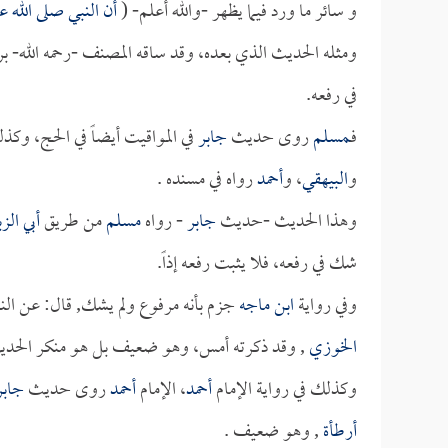
و سائر ما ورد فيما يظهر -والله أعلم- (
أن النبي صلى الله
ومثله الحديث الذي بعده، وقد ساقه المصنف -رحمه الله- برقم (724)، قال: وأص
في رفعه.
فـ
مسلم
روى حديث
جابر
في المواقيت أيضاً في الحج، وك
و
البيهقي
، و
أحمد
رواه في مسنده .
وهذا الحديث -حديث
جابر
- رواه
مسلم
من طريق
أبي الزب
شك في رفعه، فلا يثبت رفعه إذاً.
وفي رواية
ابن ماجه
جزم بأنه مرفوع ولم يشك, قال: عن النب
الخوزي
, وقد ذكرته أمس، وهو ضعيف بل هو منكر الحد
وكذلك في رواية الإمام
أحمد
، الإمام
أحمد
روى حديث
جابر
أرطأة
, وهو ضعيف .