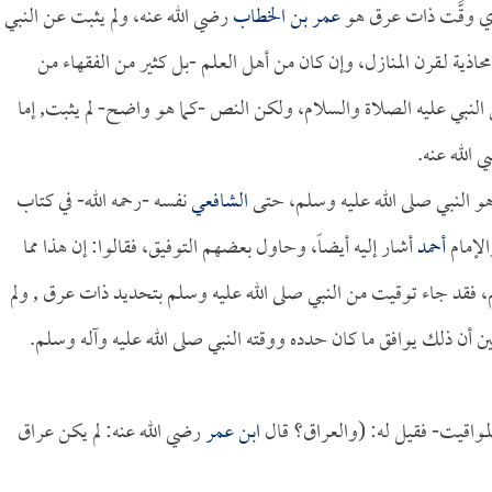
لذي وقَّت ذات عرق هو
عمر بن الخطاب
رضي الله عنه، ولم يثبت عن النبي
محاذية لـقرن المنازل، وإن كان من أهل العلم -بل كثير من الفقهاء من
 النبي عليه الصلاة والسلام، ولكن النص -كما هو واضح- لم يثبت, إما
الله عنه.
هو النبي صلى الله عليه وسلم، حتى
الشافعي
نفسه -رحمه الله- في كتاب
الإمام
أحمد
أشار إليه أيضاً، وحاول بعضهم التوفيق، فقالوا: إن هذا مما
 فقد جاء توقيت من النبي صلى الله عليه وسلم بتحديد ذات عرق , ولم
ن أن ذلك يوافق ما كان حدده ووقته النبي صلى الله عليه وآله وسلم.
مواقيت- فقيل له: (والعراق؟ قال
ابن عمر
رضي الله عنه: لم يكن عراق