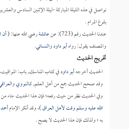
بلوغ المرام .
عندنا الحديث رقم (723): عن
عائشة
رضي الله عنها: (
أن ا
والمصنف يقول: رواه
أبو داود
و
النسائي
. ‏
تخريج الحديث
الحديث أخرجه
أبو داود
في كتاب المناسك, باب: المواقي
وقد صحح الحديث جمع من أهل العلم, كـ
النووي
و
العراقي
وفي الحديث نظر من حيث رفعه؛ فإن هذا الحديث جاء من
الله عليه وسلم وقت لأهل العراق
)، وقد أنكر الإمام
أحمد
ع
به ؛ ولذلك فإن هذا الحديث لا يصح .