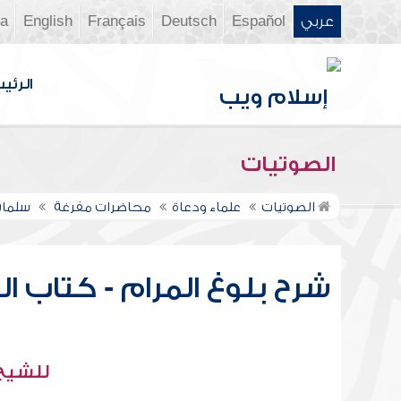
عربي
Español
Deutsch
Français
English
ia
الرئي
الصوتيات
الصوتيات
علماء ودعاة
محاضرات مفرغة
سلمان
للشيخ 