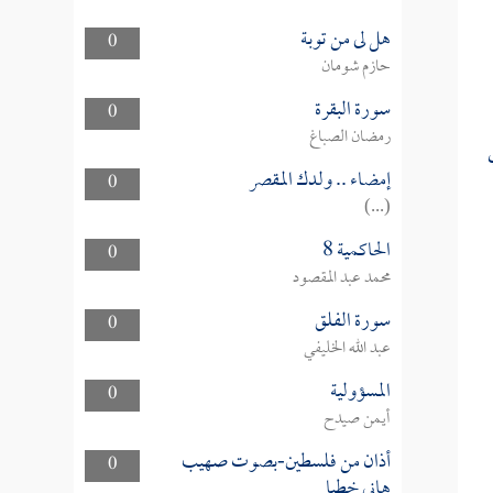
هل لى من توبة
0
حازم شومان
سورة البقرة
0
رمضان الصباغ
إمضاء .. ولدك المقصر
0
(...)
الحاكمية 8
0
محمد عبد المقصود
سورة الفلق
0
عبد الله الخليفي
المسؤولية
0
أيمن صيدح
أذان من فلسطين-بصوت صهيب
0
هاني خطبا