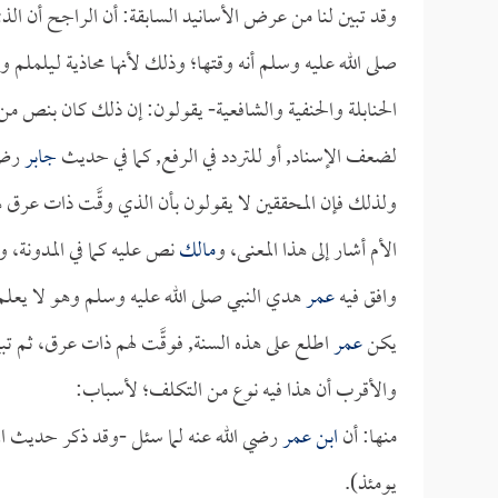
وقد تبين لنا من عرض الأسانيد السابقة: أن الراجح أن ا
صلى الله عليه وسلم أنه وقتها؛ وذلك لأنها محاذية لـيلملم و
الحنابلة والحنفية والشافعية- يقولون: إن ذلك كان بنص من
لضعف الإسناد, أو للتردد في الرفع, كما في حديث
جابر
رضي 
ولذلك فإن المحققين لا يقولون بأن الذي وقَّت ذات عرق 
الأم أشار إلى هذا المعنى، و
مالك
نص عليه كما في المدونة، و
وافق فيه
عمر
هدي النبي صلى الله عليه وسلم وهو لا يعلم،
يكن
عمر
اطلع على هذه السنة, فوقَّت لهم ذات عرق، ثم تبي
والأقرب أن هذا فيه نوع من التكلف؛ لأسباب:
منها: أن
ابن عمر
رضي الله عنه لما سئل -وقد ذكر حديث ال
يومئذ).