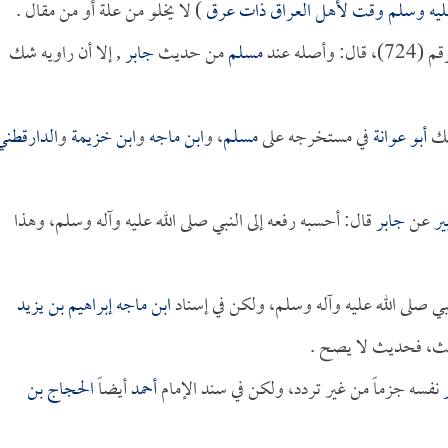
 عليه وسلم وقت لأهل العراق ذات عرق
) لا يخلو من علة أو من مقال .
له عند
مسلم
من حديث
جابر
, إلا أن راويه شك
ذلك
أبو عوانة
في مستخرجه على
مسلم
، و
ابن ماجه
و
ابن خزيمة
و
الدارقطني
ير
عن
جابر
قال: أحسبه رفعه إلى النبي صلى الله عليه وآله وسلم، وهذا
ي صلى الله عليه وآله وسلم، ولكن في إسناد
ابن ماجه
إبراهيم بن يزيد
يث، فحديث لا يصح .
نفسه جزماً من غير تردد، ولكن في سند الإمام
أحمد
أيضاً
الحجاج بن