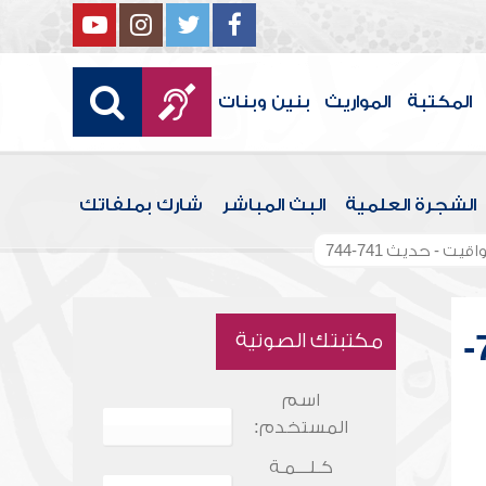
المكتبة
المواريث
بنين وبنات
الشجرة العلمية
البث المباشر
شارك بملفاتك
ت - حديث 741-744
شرح بلوغ المرام - كتاب الحج - باب المواقيت - حديث 741-
مكتبتك الصوتية
اسم
المستخدم:
كـلـــمـة