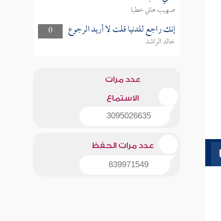
صهيب هاني خطبا
إنك راجع للدنيا قلت لا أريد الرجوع
0
خالد الراشد
عدد مرات
الاستماع
3095026635
عدد مرات الحفظ
839971549