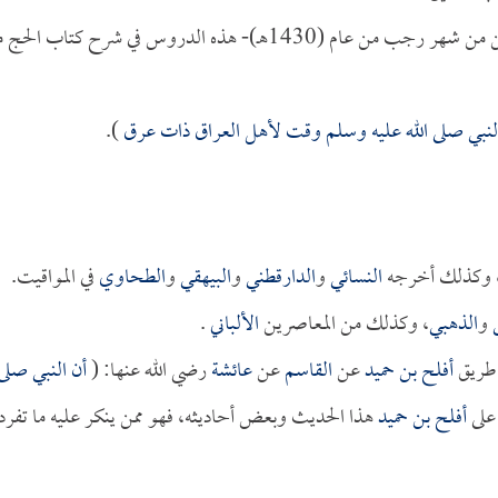
نواصل في هذه الليلة المباركة -ليلة الإثنين السادس والعشرين من شهر رجب من عام (1430هـ)- هذه الدروس في شرح كتاب 
لنبي صلى الله عليه وسلم وقت لأهل العراق ذات عرق
).
ت، وكذلك أخرجه
النسائي
و
الدارقطني
و
البيهقي
و
الطحاوي
في المواقيت.
و
الذهبي
، وكذلك من المعاصرين
الألباني
.
 طريق
أفلح بن حميد
عن
القاسم
عن
عائشة
رضي الله عنها: (
أن النبي صلى
لى
أفلح بن حميد
هذا الحديث وبعض أحاديثه، فهو ممن ينكر عليه ما تفرد