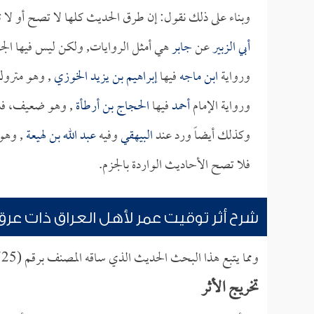
وبناء على ذلك نقول: إن طرق الحديث كلها لا تصح أو لا
أبي الزبير
عن
جابر
هي أمثل الروايات, ولكن ليس فيها الجزم 
ورواية
ابن ماجه
فيها
إبراهيم بن يزيد الخوزي
, وهو متروك 
ورواية الإمام
أحمد
فيها
الحجاج بن أرطأة
, وهو ضعيف، فلا 
وكذلك أيضاً ورد عند
البيهقي
وفيه
عبد الله بن لهيعة
, وهو
فلا تصح الأحاديث الواردة بالجزم.
شرح أثر توقيت عمر لأهل العراق ذات عرق
ومما يتبع هذا البحث الحديث الذي ساقه المصنف برقم (725)، قال: وفي
تخريج الأثر