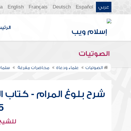
عربي
Español
Deutsch
Français
English
ia
الرئي
الصوتيات
الصوتيات
علماء ودعاة
محاضرات مفرغة
سلمان
شرح بلوغ المرام - كتاب ا
28
للشيخ 