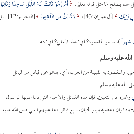
 هذه يصلح لها مثل قوله تعالى:
أَمَّنْ هُوَ قَانِتٌ آنَاءَ اللَّيْلِ سَاجِدًا وَقَائِمًا
تِي لِرَبِّكِ
[آل عمران:43]،
وَكَانَتْ مِنَ الْقَانِتِينَ
[التحريم:12].. إ
شهراً
)، ما هو المقصود؟ أي: هذه المعاني؟ أي: دعا.
الله عليه وسلم
حي، والمقصود به القبيلة من العرب، أي: يدعو على قبائل من قبائل
ى الله عليه وسلم.
ي
وغيره على التعيين، فإن هذه القبائل والأحياء التي دعا عليها الرسول
وذكوان وعصية وبنو لحيان، أربع قبائل دعا عليهم النبي صلى الله عليه