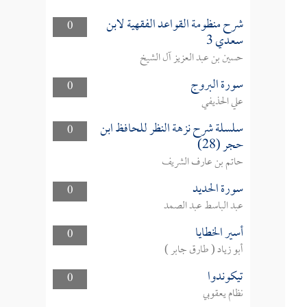
شرح منظومة القواعد الفقهية لابن
0
سعدي 3
حسين بن عبد العزيز آل الشيخ
سورة البروج
0
علي الحذيفي
سلسلة شرح نزهة النظر للحافظ ابن
0
حجر (28)
حاتم بن عارف الشريف
سورة الحديد
0
عبد الباسط عبد الصمد
أسير الخطايا
0
أبو زياد ( طارق جابر )
تيكوندوا
0
نظام يعقوبي