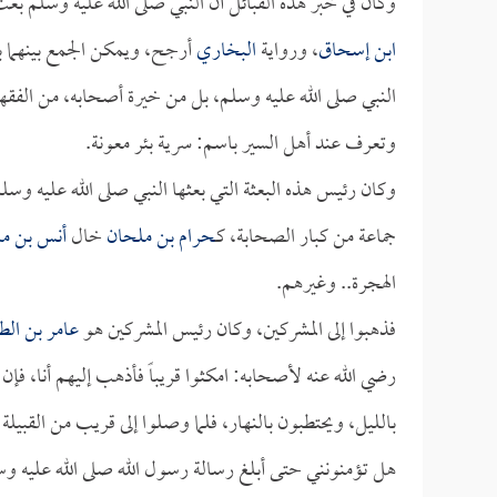
وكان في خبر هذه القبائل أن النبي صلى الله عليه وسلم ب
ابن إسحاق
، ورواية
البخاري
أرجح، ويمكن الجمع بينهما ب
النبي صلى الله عليه وسلم، بل من خيرة أصحابه، من الفقها
وتعرف عند أهل السير باسم: سرية بئر معونة.
وكان رئيس هذه البعثة التي بعثها النبي صلى الله عليه وس
جماعة من كبار الصحابة، كـ
حرام بن ملحان
خال
أنس بن م
الهجرة.. وغيرهم.
فذهبوا إلى المشركين، وكان رئيس المشركين هو
عامر بن الط
رضي الله عنه لأصحابه: امكثوا قريباً فأذهب إليهم أنا، فإن
بالليل، ويحتطبون بالنهار، فلما وصلوا إلى قريب من القبي
هل تؤمنونني حتى أبلغ رسالة رسول الله صلى الله عليه وسل