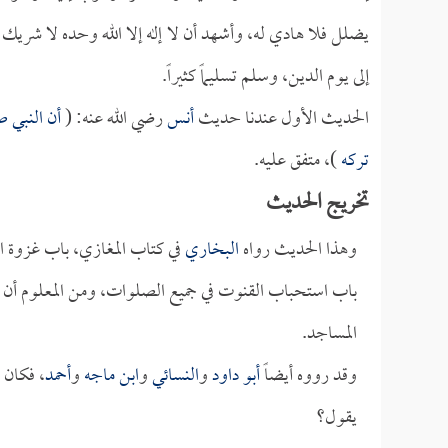
يضلل فلا هادي له، وأشهد أن لا إله إلا الله وحده لا شريك ل
إلى يوم الدين، وسلم تسليماً كثيراً.
الحديث الأول عندنا حديث
أنس
رضي الله عنه: (
أن النبي ص
تركه
)، متفق عليه. ‏
تخريج الحديث
وهذا الحديث رواه
البخاري
في كتاب المغازي، باب غزوة 
باب استحباب القنوت في جميع الصلوات، ومن المعلوم أن 
المساجد.
وقد رووه أيضاً
أبو داود
و
النسائي
و
ابن ماجه
و
أحمد
، فكان 
يقول؟