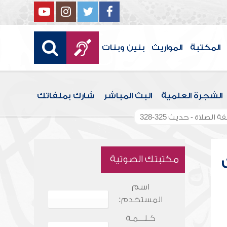
المكتبة
المواريث
بنين وبنات
الشجرة العلمية
البث المباشر
شارك بملفاتك
لصلاة - حديث 325-328
مكتبتك الصوتية
اسم
المستخدم:
كـلـــمـة