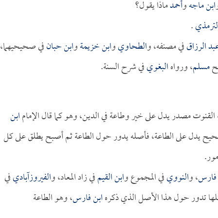
ابن ماجه
و
أحمد
ماذا يقول؟
لترمذي
.
بد الرزاق
في مصنفه، و
الطحاوي
و
ابن خزيمة
و
ابن حبان
في صحيحيهما،
ح
مسلم
، ورواه
البغوي
في شرح السنة.
 القنوت مصدر يدل على خير وطاعة في الدين، وهو كما قال الإمام
ابن
حيح يدل على الطاعة، فأصله يدور حول الطاعة ثم أصبح يطلق على كل
مور.
 فارس
، و
النووي
في المجموع و
ابن القيم
في زاد المعاد، و
الفيروزآبادي
في
 كلها تدور حول هذا الأصل الذي ذكره
ابن فارس
، وهو الطاعة