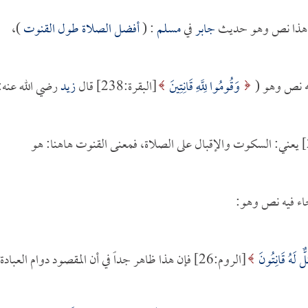
في هذا نص وهو حديث
جابر
في
مسلم
: (
أفضل الصلاة طول القنوت
)،
يه نص وهو (
وَقُومُوا لِلَّهِ قَانِتِينَ
[البقرة:238] قال
زيد
رضي الله عنه:
[البقرة:238] يعني: السكوت والإقبال على الصلاة، فمعنى القنوت هاهنا: هو
جاء فيه نص وهو:
 لَهُ قَانِتُونَ
[الروم:26] فإن هذا ظاهر جداً في أن المقصود دوام العبادة