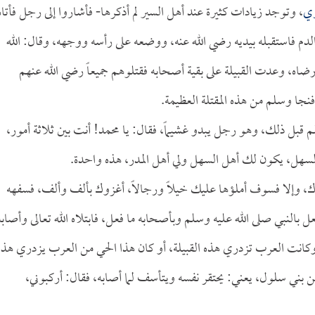
ري
، وتوجد زيادات كثيرة عند أهل السير لم أذكرها- فأشاروا إلى رجل فأتاه
الدم فاستقبله بيديه رضي الله عنه، ووضعه على رأسه ووجهه، وقال: الله
رضاه، وعدت القبيلة على بقية أصحابه فقتلوهم جميعاً رضي الله عنهم
نجا وسلم من هذه المقتلة العظيمة.
م قبل ذلك، وهو رجل يبدو غشيماً، فقال: يا محمد! أنت بين ثلاثة أمور،
ل السهل، يكون لك أهل السهل ولي أهل المدر، هذه واحدة.
عدك، وإلا فسوف أملؤها عليك خيلاً ورجالاً، أغزوك بألف وألف، فسفهه
بالنبي صلى الله عليه وسلم وبأصحابه ما فعل، فابتلاه الله تعالى وأصابه
كانت العرب تزدري هذه القبيلة، أو كان هذا الحي من العرب يزدري هذه
ن بني سلول، يعني: يحتقر نفسه ويتأسف لما أصابه، فقال: أركبوني،