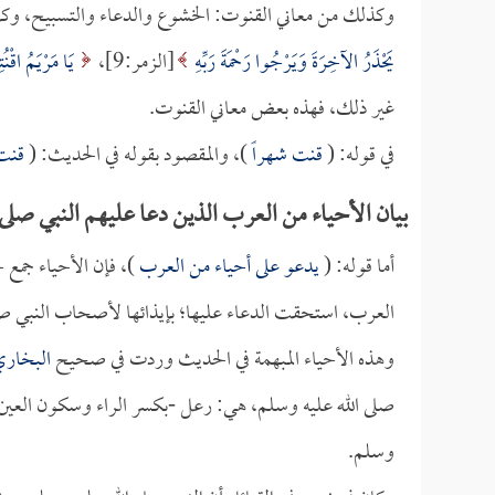
وكذلك من معاني القنوت: الخشوع والدعاء والتسبيح، وكل
يَحْذَرُ الآخِرَةَ وَيَرْجُوا رَحْمَةَ رَبِّهِ
[الزمر:9]،
يَا مَرْيَمُ اقْنُ
غير ذلك، فهذه بعض معاني القنوت.
في قوله: (
قنت شهراً
)، والمقصود بقوله في الحديث: (
قنت 
بيان الأحياء من العرب الذين دعا عليهم النبي صلى 
أما قوله: (
يدعو على أحياء من العرب
)، فإن الأحياء جمع 
العرب، استحقت الدعاء عليها؛ بإيذائها لأصحاب النبي صل
وهذه الأحياء المبهمة في الحديث وردت في صحيح
البخار
صلى الله عليه وسلم، هي: رعل -بكسر الراء وسكون العين- 
وسلم.