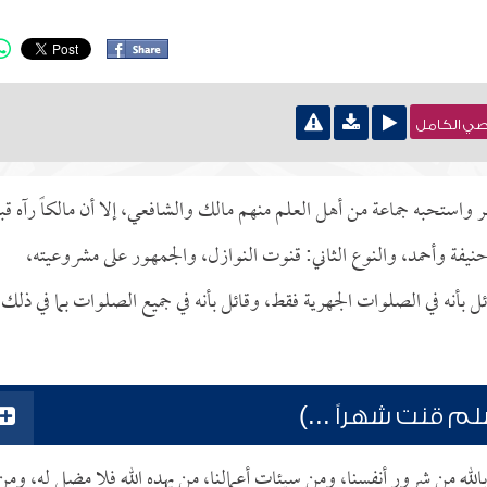
نصي الكامل
واستحبه جماعة من أهل العلم منهم مالك والشافعي، إلا أن مالكاً رآه قب
نيفة وأحمد، والنوع الثاني: قنوت النوازل، والجمهور على مشروعيته،
 بأنه في الصلوات الجهرية فقط، وقائل بأنه في جميع الصلوات بما في ذلك
م قنت شهراً ...)
الله من شرور أنفسنا، ومن سيئات أعمالنا، من يهده الله فلا مضل له، ومن