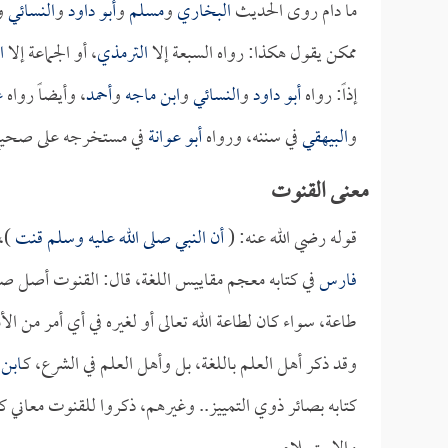
ما دام روى الحديث
البخاري
و
مسلم
و
أبو داود
و
النسائي
و
ممكن يقول هكذا: رواه السبعة إلا
الترمذي
، أو الجماعة إلا
ا
إذاً: رواه
أبو داود
و
النسائي
و
ابن ماجه
و
أحمد
، وأيضاً رواه
ع
و
البيهقي
في سننه، ورواه
أبو عوانة
في مستخرجه على صحي
معنى القنوت
قوله رضي الله عنه: (
أن النبي صلى الله عليه وسلم قنت
)،
فارس
في كتابه معجم مقاييس اللغة، قال: القنوت أصل ص
طاعة، سواء كان لطاعة الله تعالى أو لغيره في أي أمر من الأ
وقد ذكر أهل العلم باللغة، بل وأهل العلم في الشرع، كـ
ابن
كتابه بصائر ذوي التمييز.. وغيرهم، ذكروا للقنوت معاني