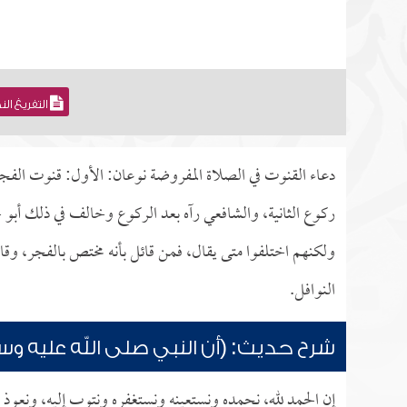
التفريغ ال
دعاء القنوت في الصلاة المفروضة نوعان: الأول: قنوت الفجر 
ركوع الثانية، والشافعي رآه بعد الركوع وخالف في ذلك أبو ح
ولكنهم اختلفوا متى يقال، فمن قائل بأنه مختص بالفجر، وقائل
النوافل.
شرح حديث: (أن النبي صلى الله عليه وسل
إن الحمد لله، نحمده ونستعينه ونستغفره ونتوب إليه، ونعوذ ب