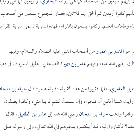
عث إليهم سبعين من أصحابه، كما هي رواية
البخاري
، وأربعين كما هي رواية
أنهم كانوا أربعين ثم ألحق بهم ثلاثين، فصار المجموع سبعين من أصحاب
ء وطلاب العلم، وكانوا يسمون بالقراء، فهذه السرية تسمى سرية القراء،
لم هو
المنذر بن عمرو
من أصحاب النبي عليه الصلاة والسلام، وفيهم
الك
رضي الله عنه، وفيهم
عامر بن فهيرة
الصحابي الجليل المعروف في قصة
فيل العامري
، فلما اقتربوا من هذه القبيلة -قبيلة عامر- قال
حرام بن ملحان
 رأيت شيئاً أمكن أن تنجوا، وإن سلمتُ كنتم قريباً مني، وكانوا يصلون
لة وقفوا وذهب
حرام بن ملحان
رضي الله عنه إلى
عامر بن الطفيل
، فقال:
م؟ فأشاروا إليه، فبدأ يتكلم ويدعوهم إلى الله تعالى، وإلى رسوله صلى