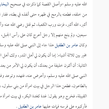
الله عليه وسلم -وأصل القصة كما ذكرت في صحيح
البخا
من خلفه، فطعنه بالرمح في ظهره حتى أنفذه في بطنه، ففار 
أكبر، الله أكبر، فزت ورب الكعبة، ثم قتل رضي الله عنه وأ
سبعين، ولم ينج منهم إلا رجل أعرج كان على رأس الجبل، ف
وكان
عامر بن الطفيل
هذا جاء إلى النبي صلى الله عليه وسل
مخير بين ثلاثة أشياء: إما أن يكون لي أهل المدر، ولك أه
الثانية: أن أكون خليفة من بعدك، أن يكون لي الأمر من ب
النبي صلى الله عليه وسلم، وأعرض عنه، فتهدد وتوعد وفعل 
بالطاعون، فطعن هذا الرجل في بيت امرأة من بني سلول، و
القبيلة، فخرج وهو يقول: غدة كغدة البكر، في بيت امرأة م
فأركبوه على فرسه فمات عليها
عامر بن الطفيل
.