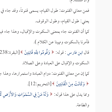
والاستسلام.
فمن معاني القنوت: طول القيام، يسمى قنوتاً، وقد جاء 
يعني: طول القيام، وطول الوقوف.
كما أن القنوت جاء بمعنى السكوت والإقبال، وهذا جاء ف
فأمرنا بالسكوت ونهينا عن الكلام ).
قال
ابن فارس
: قوله:
وَقُومُوا لِلَّهِ قَانِتِينَ
السكوت والإقبال على العبادة وعلى الصلاة.
كما إن من معاني القنوت: دوام العبادة واستمرارها، وهذا 
وَكَانَتْ مِنَ الْقَانِتِينَ
[التحريم:12].
ومما يدل على هذا قوله:
وَلَهُ مَنْ فِي السَّمَوَاتِ وَالأَرْضِ كُلٌّ
والطاعة.