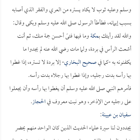
وسلم وعليه ثوب لا يكاد يستره من العري والفقر الذي أصابه
بسبب إيمانه، فطأطأ الرسول صلى الله عليه وسلم وبكى وقال:
والله لقد رأيتك بـ
مكة
وما فيها فتىً أحسن جمة منك، ثم أنت
أشعث الرأس في بردة، ولما مات رضي الله عنه لم يجدوا ما
يكفنونه به -كما في
صحيح البخاري
- إلا بردة لا تستره، إذا غطوا
بها رأسه بدت رجليه، وإذا غطوا بها رجلاه بدت رأسه.
فأمرهم النبي صلى الله عليه وسلم أن يغطوا بها رأسه وأن يجعلوا
على رجليه من الإذخر، وهو نبت معروف في
الحجاز
.
سفيان بن عيينة
:
يجددون لنا سيرة علماء الحديث الذين كان الواحد منهم يحضر