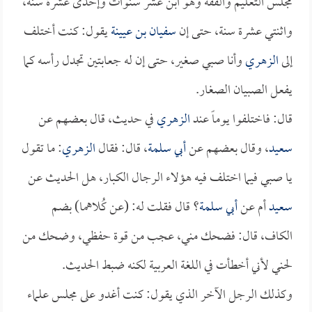
مجلس التعليم والفقه وهو ابن عشر سنوات وإحدى عشرة سنة،
واثنتي عشرة سنة، حتى إن
سفيان بن عيينة
يقول: كنت أختلف
إلى
الزهري
وأنا صبي صغير، حتى إن له جعابتين تجدل رأسه كما
يفعل الصبيان الصغار.
قال: فاختلفوا يوماً عند
الزهري
في حديث، قال بعضهم عن
سعيد
، وقال بعضهم عن
أبي سلمة
، قال: فقال
الزهري
: ما تقول
يا صبي فيما اختلف فيه هؤلاء الرجال الكبار، هل الحديث عن
سعيد
أم عن
أبي سلمة
؟ قال فقلت له: (عن كُلاهما) بضم
الكاف، قال: فضحك مني، عجب من قوة حفظي، وضحك من
لحني لأني أخطأت في اللغة العربية لكنه ضبط الحديث.
وكذلك الرجل الآخر الذي يقول: كنت أغدو على مجلس علماء