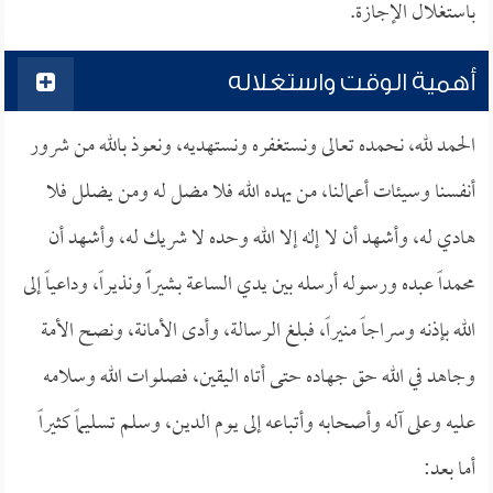
باستغلال الإجازة.
أهمية الوقت واستغلاله
الحمد لله، نحمده تعالى ونستغفره ونستهديه، ونعوذ بالله من شرور
أنفسنا وسيئات أعمالنا، من يهده الله فلا مضل له ومن يضلل فلا
هادي له، وأشهد أن لا إله إلا الله وحده لا شريك له، وأشهد أن
محمداً عبده ورسوله أرسله بين يدي الساعة بشيراًً ونذيراً، وداعياً إلى
الله بإذنه وسراجاً منيراً، فبلغ الرسالة، وأدى الأمانة، ونصح الأمة
وجاهد في الله حق جهاده حتى أتاه اليقين، فصلوات الله وسلامه
عليه وعلى آله وأصحابه وأتباعه إلى يوم الدين، وسلم تسليماً كثيراً
أما بعد: