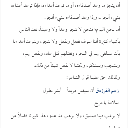
أن ينجز ما وعد أصدقاءه، أو ما توعد أعداءه، فإذا توعد أعداءه
بشيء أنجز.، وإذا وعد أصدقاءه بشيء أنجز.
أما نحن اليوم؛ فنحن لا ننجز وعداً ولا وعيداً، نعد الناس
بأشياء كثيرة أننا سوف نفعل ونفعل ولا ننجز، ونتوعد أعداءنا
بأننا سنلقي بهم في البحر، ونقتلهم قتل عاد، ونفعل بهم،
ونشجب ونستنكر، ولكننا لا نفعل شيئاً من ذلك.
ولذلك حق علينا قول الشاعر:
زعم
الفرزدق
أن سيقتل مربعاً أبشر بطول
سلامة يا مربع
لا يرغب فينا صديق، ولا يرهب منا عدو، هذا كبيرنا فضلاً عن