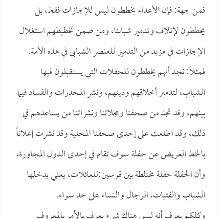
فمن جهة: فإن الأعداء يخططون ليس للإجازات فقط، بل
يخططون لإتلاف وتدمير شبابنا، ومن ضمن تخطيطهم استغلال
الإجازات في مزيد من التدمير للعنصر الشبابي في هذه الأمة.
فمثلاً: نجد أنهم يخططون للحفلات التي يستقبلون فيها
الشباب، لتدمير أخلاقهم ودينهم، ونشر المخدرات والفساد فيما
بينهم، وقد تجد من صحفنا ومجلاتنا ونشراتنا من يساعدهم في
ذلك، وقد اطلعت على إحدى صحفنا المحلية وقد نشرت إعلاناً
بالخط العريض عن حفلة سوف تقام في إحدى الدول المجاورة،
وأن الحفلة حفلة مختلطة بين قوسين:للعائلات، يعني يدخلها
الشباب والفتيات، الرجال والنساء على حد سواء.
وكلكم يعرف أنه ليس هناك شيء يعرف بالأمر بالمعروف