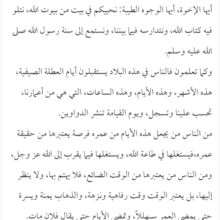
أيها الإخوة، أيها الوجوه الطيبة: نحييكم في بيت من بيوت الله، نتلو
فيه كتاب الله، ونتدارسه فيما بيننا، ونستمع إلى سنة رسول الله صلى
الله عليه وسلم.
وكما تعلمون فالناس في هذه البلاد يستقبلون أيام العطلة الصيفية،
هذه الأشهر، وهذه الأيام، وهذه الساعات، التي هي من أعمارنا،
تحسب علينا وتسجل، ويوم القيامة تنشر الدواوين.
من الناس من يجعل هذه الأيام من عمره فرصة يعتبرها من حقيقة
عمره،فيستغلها في طاعة الله، ويستغلها فيما يقرب إلى الله عز وجل،
ومن الناس من يعتبرها من الوقت الضائع، فلا يهتم بها، ولا ينظر
إليها، بل يعتبر الوقت وقت رفاهية ونـزهة، والذهاب يمنة ويسرة
حتى يمضي العمر سبهللاًً، وتمضي الأيام حتى يقال فلان مات.