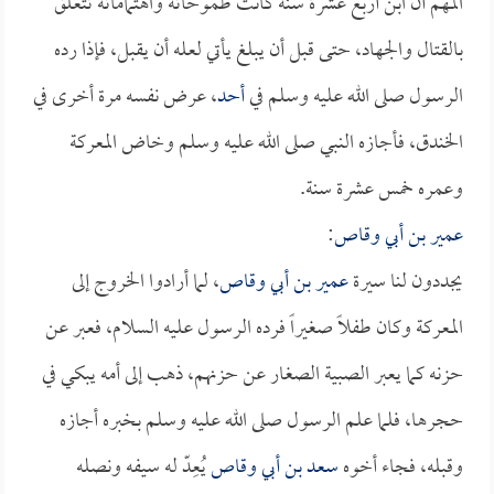
المهم أن ابن أربع عشرة سنة كانت طموحاته واهتماماته تتعلق
بالقتال والجهاد، حتى قبل أن يبلغ يأتي لعله أن يقبل، فإذا رده
الرسول صلى الله عليه وسلم في
أحد
، عرض نفسه مرة أخرى في
الخندق، فأجازه النبي صلى الله عليه وسلم وخاض المعركة
وعمره خمس عشرة سنة.
عمير بن أبي وقاص
:
يجددون لنا سيرة
عمير بن أبي وقاص
، لما أرادوا الخروج إلى
المعركة وكان طفلاً صغيراً فرده الرسول عليه السلام، فعبر عن
حزنه كما يعبر الصبية الصغار عن حزنهم، ذهب إلى أمه يبكي في
حجرها، فلما علم الرسول صلى الله عليه وسلم بخبره أجازه
وقبله، فجاء أخوه
سعد بن أبي وقاص
يُعِدّ له سيفه ونصله