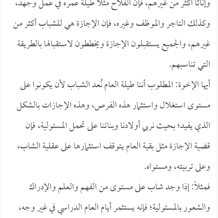
وإناثاً أكثر من غيرهم، فإن الفلاح مثلاً طيلة عمره في عمل وجهد،
وكذلك التاجر والموظف وغيره، فإن الإجازة هي للشباب أكثر من
غيرهم، والجميع يستقبلون الإجازة ويخططون لاستقبالها بالطريقة
التي تناسبهم.
أيها الإخوة: المطلوب أننا طيلة العام نُعد الشباب لأن يكونوا على
مستوى استغلال واستثمار هذه الفرص، وهذه الإجازات بالشكل
الذي يفيد؛ بحيث نربي أولادنا وبناتنا على تحمل المسئولية، فإن
قضية الإجازة مثل بقية العام يتوقف استثمارها على عقلية الشاب،
وعلى تربيته، ومستواه.
فمثلاً: إذا وجد شاب على مستوى من الفهم والعلم والإدراك
والشعور بالمسئولية؛ فإنه يستثمر أيام العام الدراسي في غير وجه،