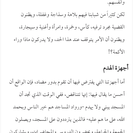
وأنفسهم.
لكن كثيراً من شبابنا فيهم بلاهة وسذاجة وغفلة، ويظنون
القضية مجرد ترفيه، كأس، وخمرة، وامرأة وأغنية وسيجارة،
ويظنون أن الأمر يتوقف عند هذا الحد، ولا يدركون ماذا وراء
الأكمة؟!
أجهزة الهدم
أما أجهزتنا التي يفترض فيها أن تقوم بدور مضاد، فإن الواقع أن
أحسن ما يقال فيها: إنها تتناقض، ففي الوقت الذي تجد أن
المسجد يبني ولا يهدم -ورواد المساجد هم خير الناس وبحمد
الله، على ما هم عليه- فالذين يترددون على المسجد، ويصلون
الجمعة والجماعة، ويحضرون الدروس والمحاضرات، ويشاركون