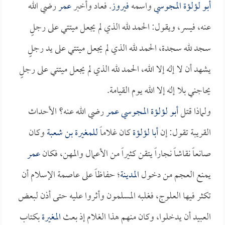
أبو لؤلؤة المجوسي
واسمه
فيروز
. فعاد وأخبر
عمر
رضي الله
عنه، فيسر، ويقول: الحمد لله الذي لم يجعل ميتتي على رجلٍ
سجد لله سجدة، الحمد لله الذي لم يجعل ميتتي على يد رجلٍ
يشهد أن لا إله إلا الله، الحمد لله الذي لم يجعل ميتتي على رجلٍ
يحاجني بلا إله إلا الله يوم القيامة.
ولماذا قتل
أبو لؤلؤة المجوسي
عمر
رضي الله عنه؟ الأحداث
القريبة تقول: إن
أبا لؤلؤة
كان غلاماً
للمغيرة بن شعبة
وكان
صانعاً نقاشاً نجاراً يتقن كثيراً من الأعمال والمهن، فكان
عمر
يمنع العجم من دخول
المدينة
؛ حفاظاً على عاصمة الإسلام أن
تكثر فيها العلوج، فغلبه المسلمون وأثروا عليه حتى أذن لبعض
العبيد أن يدخلوا، وكان منهم هذا الغلام إذ بعث
المغيرة
بكتاب