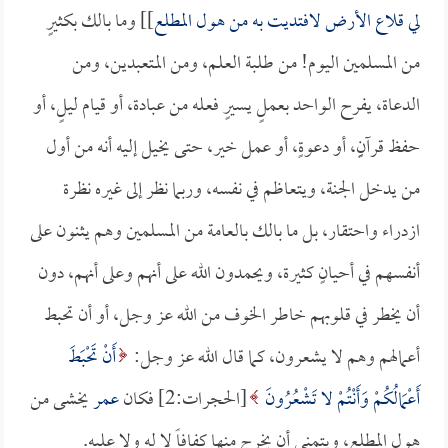
لي قلاع الأرض لافتديت به من هول المطلع
]] وما بالك بكثيرٍ
من المسلمين اليوم! من طلبة العلم، ومن المتعبدين، ومن
الدعاة، يفرح الواحد بعملٍ يسيرٍ فعله من عبادة، أو قيام ليلٍ، أو
حفظ قرآنٍِ، أو دعوةٍ، أو عمل خير، حتى يخيل إليه أنه من أول
من يدخل الجنة، ويتعاظم في نفسه، وربما نظر إلى غيره نظرة
ازدراء واحتقار، بل ما بالك بالعامة من المسلمين وهم يثنون على
أنفسهم في أحيانٍ كثيرة، ويحمدون الله على أنهم وعلى أنهم، دون
أن يخطر في قلوبهم خاطر الخوف من الله عز وجل، أو أن تحبط
أعمالهم وهم لا يشعرون، كما قال الله عز وجل:
أَنْ تَحْبَطَ
أَعْمَالُكُمْ وَأَنْتُمْ لا تَشْعُرُونَ
[الحجرات:2] فكان
عمر
يخشى من
هول المطلع، ويتمنى أن يخرج منها كفافاً لا له ولا عليه.