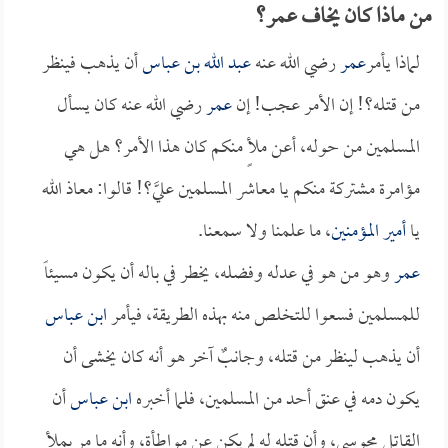
من ماذا كان يخاف عمر؟
لماذا يأمر
عمر
رضي الله عنه
عبد الله بن عباس
أن يذهب فينظر
من قتله؟! إن الأمر عجب! إن
عمر
رضي الله عنه كان يسأل
المسلمين من حوله، أعن ملأٍ منكم كان هذا الأمر؟ هل هي
مؤامرة مشتركة منكم يا معاشر المسلمين عليَّ؟! قالوا: معاذ الله
يا
أمير المؤمنين
، ما علمنا ولا سمعنا.
عمر
وهو من هو في عدله وفضله، يخطر في باله أن يكون مسيئاً
للمسلمين فسعوا للتخلص منه بهذه الطريقة، فيأمر
ابن عباس
أن يذهب لينظر من قتله، وجانبٌ آخر هو أنه كان يخشى أن
يكون دمه في عنق أحد من المسلمين، فلما أخبره
ابن عباس
أن
القاتل مجوسي، وأن قتله له لم يكن عن مواطأة، وأنه ما مر بملأٍ