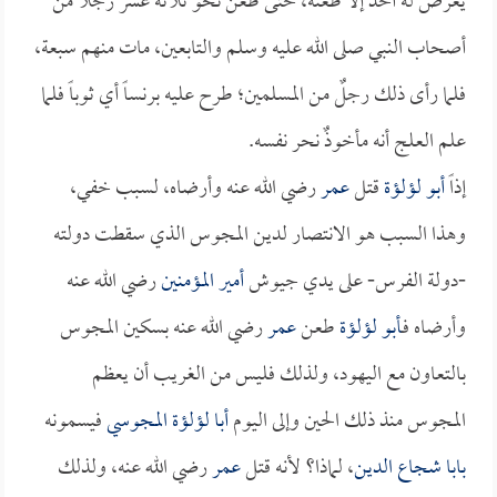
يعرض له أحدٌ إلا طعنه، حتى طعن نحو ثلاثة عشر رجلاً من
أصحاب النبي صلى الله عليه وسلم والتابعين، مات منهم سبعة،
فلما رأى ذلك رجلٌ من المسلمين؛ طرح عليه برنساً أي ثوباً فلما
علم العلج أنه مأخوذٌ نحر نفسه.
إذاً
أبو لؤلؤة
قتل
عمر
رضي الله عنه وأرضاه، لسبب خفي،
وهذا السبب هو الانتصار لدين المجوس الذي سقطت دولته
-دولة الفرس- على يدي جيوش
أمير المؤمنين
رضي الله عنه
وأرضاه فـ
أبو لؤلؤة
طعن
عمر
رضي الله عنه بسكين المجوس
بالتعاون مع اليهود، ولذلك فليس من الغريب أن يعظم
المجوس منذ ذلك الحين وإلى اليوم
أبا لؤلؤة المجوسي
فيسمونه
بابا شجاع الدين
، لماذا؟ لأنه قتل
عمر
رضي الله عنه، ولذلك