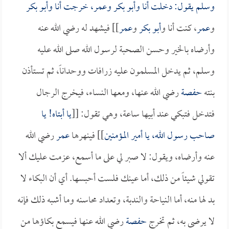
وسلم يقول: دخلت أنا و
أبو بكر
و
عمر
، خرجت أنا و
أبو بكر
و
عمر
، كنت أنا و
أبو بكر
و
عمر
]] فيشهد له رضي الله عنه
وأرضاه بالخير وحسن الصحبة لرسول الله صلى الله عليه
وسلم، ثم يدخل المسلمون عليه زرافات ووحداناً، ثم تستأذن
بنته
حفصة
رضي الله عنها، ومعها النساء، فيخرج الرجال
فتدخل فتبكي عند أبيها ساعة، وهي تقول: [[
يا أبتاه! يا
صاحب رسول الله، يا أمير المؤمنين
]] فينهرها
عمر
رضي الله
عنه وأرضاه، ويقول: لا صبر لي على ما أسمع، عزمت عليك ألا
تقولي شيئاً من ذلك، أما عينك فلست أحبسها. أي أن البكاء لا
بد لها منه، أما النياحة والندبة، وتعداد محاسنه وما أشبه ذلك فإنه
لا يرضى به، ثم تخرج
حفصة
رضي الله عنها فيسمع بكاؤها من