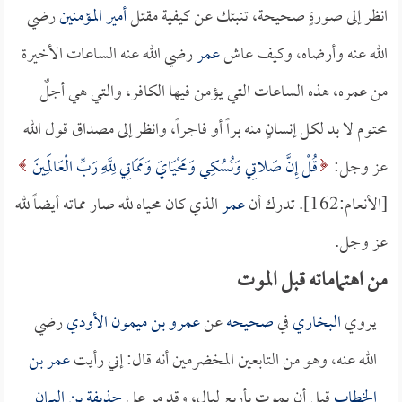
انظر إلى صورةٍ صحيحة، تنبئك عن كيفية مقتل
أمير المؤمنين
رضي
الله عنه وأرضاه، وكيف عاش
عمر
رضي الله عنه الساعات الأخيرة
من عمره، هذه الساعات التي يؤمن فيها الكافر، والتي هي أجلٌ
محتوم لا بد لكل إنسانٍ منه براً أو فاجراً، وانظر إلى مصداق قول الله
عز وجل:
قُلْ إِنَّ صَلاتِي وَنُسُكِي وَمَحْيَايَ وَمَمَاتِي لِلَّهِ رَبِّ الْعَالَمِينَ
[الأنعام:162]. تدرك أن
عمر
الذي كان محياه لله صار مماته أيضاً لله
عز وجل.
من اهتماماته قبل الموت
يروي
البخاري
في
صحيحه
عن
عمرو بن ميمون الأودي
رضي
الله عنه، وهو من التابعين المخضرمين أنه قال: إني رأيت
عمر بن
الخطاب
قبل أن يموت بأربع ليالِ، وقد مر على
حذيفة بن اليمان