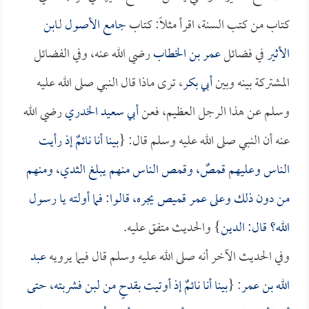
كتاب من كتب السنة، اقرأ مثلاً: كتاب
جامع الأصول
لـ
ابن
الأثير
في فضائل
عمر بن الخطاب
رضي الله عنه، وفي الفضائل
المشتركة بينه وبين
أبي بكر
، ترى ماذا قال النبي صلى الله عليه
وسلم عن هذا الرجل العظيم، فعن
أبي سعيد الخدري
رضي الله
عنه أن النبي صلى الله عليه وسلم قال: {
بينا أنا نائمٌ إذ رأيت
الناس وعليهم قمصٌ، وقمص الناس منهم يبلغ الثدي، ومنهم
من دون ذلك وعلى
عمر
قميص يجره، قالوا: فما أولته يا رسول
الله؟ قال: الدين
} والحديث متفق عليه.
وفي الحديث الآخر أنه صلى الله عليه وسلم قال فيما يرويه
عبد
الله بن عمر
: {
بينا أنا نائمٌ إذ أوتيت بقدحٍ من لبن فشربته، حتى