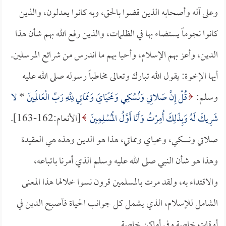
وعلى آله وأصحابه الذين قضوا بالحق، وبه كانوا يعدلون، والذين
كانوا نجوماً يستضاء بها في الظلمات، والذين رفع الله بهم شأن هذا
الدين، وأعز بهم الإسلام، وأحيا بهم ما اندرس من شرائع المرسلين.
أيها الإخوة: يقول الله تبارك وتعالى مخاطباً رسوله صلى الله عليه
وسلم:
قُلْ إِنَّ صَلاتِي وَنُسُكِي وَمَحْيَايَ وَمَمَاتِي لِلَّهِ رَبِّ الْعَالَمِينَ
*
لا
شَرِيكَ لَهُ وَبِذَلِكَ أُمِرْتُ وَأَنَا أَوَّلُ الْمُسْلِمِينَ
[الأنعام:162-163].
صلاتي ونسكي، ومحياي ومماتي، هذا هو الدين وهذه هي العقيدة
وهذا هو شأن النبي صلى الله عليه وسلم الذي أمرنا باتباعه،
والاقتداء به، ولقد مرت بالمسلمين قرون نسوا خلالها هذا المعنى
الشامل للإسلام، الذي يشمل كل جوانب الحياة فأصبح الدين في
أوقات خاصة وفي أماكن خاصة.