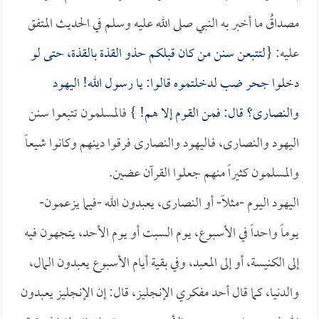
مصداقُ ما أخبر به النبي صلى الله عليه وسلم في الحديث المتفق
عليه: {
لتتبعن سنن من كان قبلكم حذو القذة بالقذة، حتى لو
دخلوا جحر ضب لدخلتموه قالوا: يا رسول الله! اليهود
والنصارى؟ قال: فمن القوم إلا هم!
} فالمسلمون تتبعوا سنن
اليهود والنصارى، فـاليهود والنصارى فرقوا دينهم وكانوا شيعاً
والمسلمون كثيراً منهم جعلوا القرآن عضين.
اليهود اليوم -مثلاً- أو النصارى، يعبدون الله -فيما يزعمون-
يوماً واحداً في الأسبوع، يوم السبت أو يوم الأحد، يتجهون فيه
إلى الكنيسة، أو إلى المعبد، وفي بقية أيام الأسبوع يعبدون المال،
والدنيا، كما قال أحد مفكري الإنجليز، قال: إن الإنجليز يعبدون