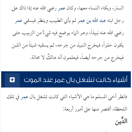
الستر، وبكاء النساء معها، وكان
عمر
رضي الله عنه إذا ذاك على
رجل ابنه
عبد الله بن عمر
ثم يأتي الطبيب وينظر فيسقي
عمر
رضي الله عنه نبيذاً، وهو الماء يوضع فيه شيءٌ من الزبيب حتى
يكون حلواً، فيخرج النبيذ من جرحه، ثم يسقيه شيئاً من اللبن
فيخرج من جرحه أيضاً، فيعلمون أنه هالكٌ لا محالة.
أشياء كانت تشغل بال عمر عند الموت
فانظر أخي المسلم ما هي الأشياء التي كانت تشغل بال
عمر
في تلك
اللحظة، أقتصر منها على أمور أربعة:
الدَّيـن