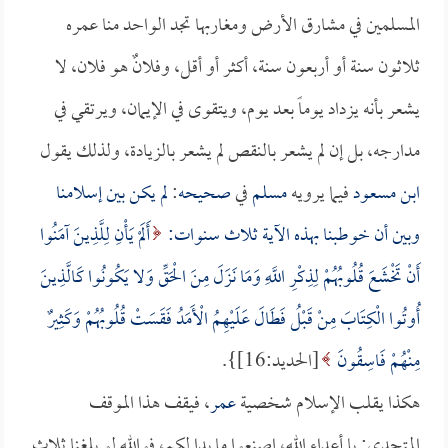
المسلمين في مشارق الأرض ومغاربها تجد الواحد منا عمره
ثلاثون سنة أو أربعون سنة، أكثر أو أقل، وفلانٌ هو فلان، لا
يشعر بأنه يزداد يوماً بعد يوم، ويتقوى في الإيمان، ويرتقي في
مدارجه، بل إن لم يشعر بالنقص لم يشعر بالزيادة، ولذلك يقول
ابن مسعود
فيما يرويه
مسلم
في
صحيحه
:
لم يكن بين إسلامنا
وبين أن خوطبنا بهذه الآية ثلاث سنوات:
أَلَمْ يَأْنِ لِلَّذِينَ آمَنُوا
أَنْ تَخْشَعَ قُلُوبُهُمْ لِذِكْرِ اللَّهِ وَمَا نَزَلَ مِنَ الْحَقِّ وَلا يَكُونُوا كَالَّذِينَ
أُوتُوا الْكِتَابَ مِنْ قَبْلُ فَطَالَ عَلَيْهِمُ الْأَمَدُ فَقَسَتْ قُلُوبُهُمْ وَكَثِيرٌ
مِنْهُمْ فَاسِقُونَ
[الحديد:16]}.
هكذا يقلب الإسلام شخصية
عمر
، فيقف هذا الموقف
المتحدي: يا أعداء الله، اصنعوا ما بدا لكم، فوالله لو بلغنا ثلاث