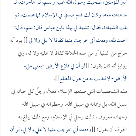
أمير المؤمنين
، صحبت رسول الله عليه وسلم، ثم هاجرت، ثم
جاهدت معه، وكان لك قدم صدقٍ في الإسلام كما علمت، ثم
نلت الشهادة، فقال: تشهد لي بهذا يـ
ابن عباس
قال: نعم، قال:
الحمد لله، وددت أني خرجت منها كفافاً لا علي ولا لي
]] يود أنه
خرج من الدنيا أو من هذه الخلافة كفافاً لا عليه ولا له، وفي
روايةٍ أنه كان يقول: [[
لو أن لي قلاع الأرض -يعني ملء
الأرض- لافتديت به من هول المطلع
]].
هذه الشخصيات التي صنعها الإسلام فعلاً، رجلٌ كل حياته في
سبيل الله، بل ومماته في سبيل الله، وخطواته في سبيل الله
وجهاده معروف، ثالث رجلٍ في الإسلام، ومع ذلك يبلغ به
الخوف أن يقول: [[
وددت أني خرجت منها لا علي ولا لي، لو أن