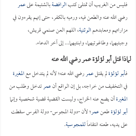
فليس من الغريب أن تمتلئ كتب
الرافضة
بالشتيمة على
عمر
رضي الله عنه والطعن فيه، ورميه بالكفر، حتى إنهم يقرءون في
مزاراتهم ومعابدهم
الوثنية
، اللهم العن صنمي قريش،
وجبتيهما، وطاغوتيهما، وابنتيهما... إلى آخر الدعاء.
لماذا قتل أبو لؤلؤة عمر رضي الله عنه
فـ
أبو لؤلؤة
لم يقتل
عمر
رضي الله عنه؛ لأنه لم يتدخل مع
المغيرة
في التخفيف من خراجه، بل إن الواقع أن
عمر
تدخل وطلب من
المغيرة
أن يضع عنه الخراج، وليست القضية قضية شخصية وإنما
أبو لؤلؤة
طعن
عمر
؛ لأن -دولة المجوس- دولة الفرس سقطت
على يديه، طعنه انتقاماً
للمجوسية
.