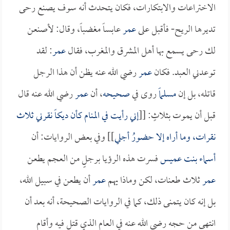
الاختراعات والابتكارات، فكان يتحدث أنه سوف يصنع رحى
تديرها الريح- فأقبل على
عمر
عابساً مغضباً، وقال: لأصنعن
لك رحى يسمع بها أهل المشرق والمغرب، فقال
عمر
: لقد
توعدني العبد. فكان
عمر
رضي الله عنه يظن أن هذا الرجل
قاتله، بل إن
مسلماً
روى في
صحيحه
، أن
عمر
رضي الله عنه قال
قبل أن يموت بثلاثٍ: [[
إني رأيت في المنام كأن ديكاً نقرني ثلاث
نقرات، وما أراه إلا حضورُ أجلي
]] وفي بعض الروايات: أن
أسماء بنت عميس
فسرت هذه الرؤيا برجلٍ من العجم يطعن
عمر
ثلاث طعنات، لكن وماذا يهم
عمر
أن يطعن في سبيل الله،
بل إنه كان يتمنى ذلك، كما في الروايات الصحيحة، أنه بعد أن
انتهى من حجه رضي الله عنه في العام الذي قتل فيه وأقام