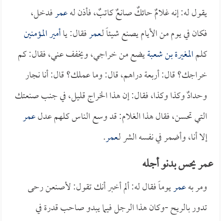
يقول له: إنه غلامٌ حائكٌ صانعٌ كاتبٌ، فأذن له
عمر
فدخل،
فكان في يوم من الأيام يصنع شيئاً لـ
عمر
فقال: يا
أمير المؤمنين
كلم
المغيرة بن شعبة
يضع من خراجي، ويخفف عني، فقال: كم
خراجك؟ قال: أربعة دراهم، قال: وما عملك؟ قال: أنا نجار
وحدادٌ وكذا وكذا، فقال: إن هذا الخراج قليل، في جنب صنعتك
التي تحسن، فقال هذا الغلام: قد وسع الناس كلهم عدل
عمر
إلا أنا، وأضمر في نفسه الشر لـ
عمر
.
عمر يحس بدنو أجله
ومر به
عمر
يوماً فقال له: ألم أخبر أنك تقول: لأصنعن رحى
تدور بالريح -وكان هذا الرجل فيما يبدو صاحب قدرة في