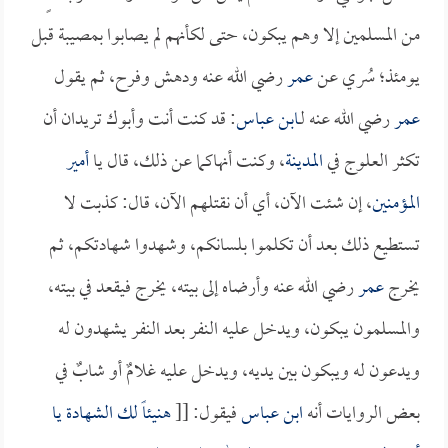
من المسلمين إلا وهم يبكون، حتى لكأنهم لم يصابوا بمصيبة قبل
يومئذ؛ سُري عن
عمر
رضي الله عنه ودهش وفرح، ثم يقول
عمر
رضي الله عنه لـ
ابن عباس
: قد كنت أنت وأبوك تريدان أن
تكثر العلوج في
المدينة
، وكنت أنهاكما عن ذلك، قال يا
أمير
المؤمنين
، إن شئت الآن، أي أن نقتلهم الآن، قال: كذبت لا
تستطيع ذلك بعد أن تكلموا بلسانكم، وشهدوا شهادتكم، ثم
يخرج
عمر
رضي الله عنه وأرضاه إلى بيته، يخرج فيقعد في بيته،
والمسلمون يبكون، ويدخل عليه النفر بعد النفر يشهدون له
ويدعون له ويبكون بين يديه، ويدخل عليه غلامٌ أو شابٌ في
بعض الروايات أنه
ابن عباس
فيقول: [[
هنيئاً لك الشهادة يا