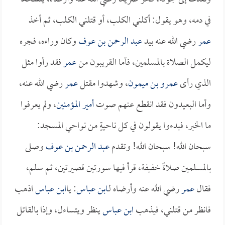
في دمه، وهو يقول: أكلني الكلب، أو قتلني الكلب، ثم أخذ
عمر
رضي الله عنه بيد
عبد الرحمن بن عوف
وكان وراءه، فجره
ليكمل الصلاة بالمسلمين، فأما القريبون من
عمر
فقد رأوا مثل
الذي رأى
عمرو بن ميمون
، وشهدوا مقتل
عمر
رضي الله عنه،
وأما البعيدون فقد انقطع عنهم صوت
أمير المؤمنين
، ولم يعرفوا
ما الخبر، فبدءوا يقولون في كل ناحيةٍ من نواحي المسجد:
سبحان الله! سبحان الله! وتقدم
عبد الرحمن بن عوف
وصلى
بالمسلمين صلاةً خفيفة، قرأ فيها سورتين قصيرتين، ثم سلم،
فقال
عمر
رضي الله عنه وأرضاه لـ
ابن عباس
: يا
ابن عباس
اذهب
فانظر من قتلني، فيذهب
ابن عباس
ينظر ويتساءل، وإذا بالقاتل