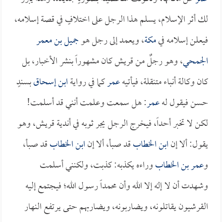
لك أثر الإسلام، يسلم هذا الرجل على اختلافٍ في قصة إسلامه،
فيعلن إسلامه في
مكة
، ويعمد إلى رجل هو
جميل بن معمر
الجمحي
، وهو رجلٌ من قريش كان مشهوراً بنشر الأخبار، بل
كان وكالة أنباء متنقلة، فيأتيه
عمر
كما في رواية
ابن إسحاق
بسندٍ
حسن فيقول له
عمر
: هل سمعت وعلمت أنني قد أسلمت!
لكن لا تخبر أحداً، فيخرج الرجل يجر ثوبه في أندية قريش، وهو
يقول: ألا إن
ابن الخطاب
قد صبأ، ألا إن
ابن الخطاب
قد صبأ،
و
عمر بن الخطاب
وراءه يكذبه: كذبت، ولكنني أسلمت
وشهدت أن لا إله إلا الله وأن محمداً رسول الله؛ فيجتمع إليه
القرشيون يقاتلونه، ويضاربونه، ويضاربهم حتى يرتفع النهار