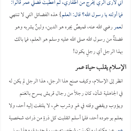
أني لأرى الري يخرج من أظفاري، ثم أعطيتُ فضلي
عمر
قالوا:
فما أولته يا رسول الله؟ قال: العلم
} هذه الفضائل التي لا تنتهي
لـ
عمر
رضي الله عنه، قميصٌ يجره هو الدين، ولبنٌ يشربه وهو
فضلةٌ من رسول الله صلى الله عليه وسلم هو العلم، فما بالك
بهذا الرجل أي رجلٍ يكون!
الإسلام يقلب حياة عمر
انظر إلى الإسلام، وكيف صنع هذا الرجل، هذا الرجل لم يكن له
في الجاهلية شأن، كان رجلاً من رجال قريش يسرح بالغنم
ويؤوب ويقضي وقته في لهوٍ وشرب خمرٍ، لا يلتفت إليه أحد، ولا
يعلم بوجوده أحد، فلما أسلم انقلبت كل ذرةٍ من ذرات شخصية
عمر
عن مكانها، وتكونت شخصيته بصورةٍ جديدة، وهذا يبرز