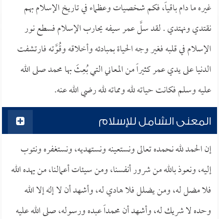
غيره ما دام باقياً، فكم شخصيات وعظماء في تاريخ الإسلام بهم
نقتدي ونهتدي . لقد سلَّ عمر سيفه يحارب الإسلام فسطع نور
الإسلام في قلبه فغير وجه الحياة بمبادئه وأخلاقه وقُوَّته فارتشفت
الدنيا على يدي عمر كثيراً من المعاني التي بُعِثَ بها محمد صلى الله
عليه وسلم فكانت حياته لله ومماته لله رضي الله عنه.
المعنى الشامل للإسلام
إن الحمد لله نحمده تعالى ونستعينه ونستهديه، ونستغفره ونتوب
إليه، ونعوذ بالله من شرور أنفسنا، ومن سيئات أعمالنا، من يهده الله
فلا مضل له، ومن يضلل فلا هادي له، وأشهد أن لا إله إلا الله
وحده لا شريك له، وأشهد أن محمداً عبده ورسوله، صلى الله عليه