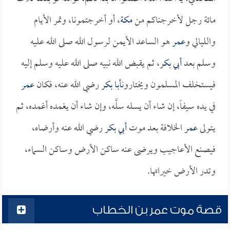
مائة رجل لأخرجناكم من
مكة
، أو أخرجتمونا، وتمر الأيام
والليالي و
عمر
هو الساعد الأيمن لرسول الله صلى الله عليه
وسلم بعد
أبي بكر
، ثم يقبض الله نبيه صلى الله عليه وسلم إليه
فيستخلف المسلمون ويختارون
أبا بكر
رضي الله عنه، فكان
عمر
في يده سيفاً، إن شاء أن يسله سلَّه، وإن شاء أن يغمده أغمده، ثم
يتولى
عمر
الخلافة بعد موت
أبي بكر
رضي الله عنه وأرضاه،
فيصنع الأعاجيب ويرضى عنه ساكن الأرض وساكن السماء،
وتدر الأرض خيراتها.
قصة موت عمر بن الخطاب