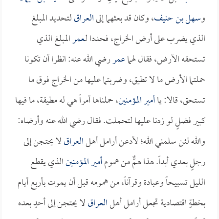
و
سهل بن حنيف
، وكان قد بعثهما إلى
العراق
لتحديد المبلغ
الذي يضرب على أرض الخراج، فحددا لـ
عمر
المبلغ الذي
تستحقه الأرض، فقال لهما
عمر
رضي الله عنه: انظرا أن تكونا
حملتما الأرض ما لا تطيق، وضربتما عليها من الخراج فوق ما
تستحق، قالا: يا
أمير المؤمنين
، حملناها أمراً هي له مطيقة، ما فيها
كبير فضلٍ لو زدنا عليها لتحملت. فقال رضي الله عنه وأرضاه:
والله لئن سلمني الله؛ لأدعن أرامل أهل
العراق
لا يحتجن إلى
رجلٍ بعدي أبداً. هذا همٌّ من هموم
أمير المؤمنين
الذي يقطع
الليل تسبيحاً وعبادة وقرآناً، من همومه قبل أن يموت بأربع أيام
بخطةٍ اقتصادية تجعل أرامل أهل
العراق
لا يحتجن إلى أحدٍ بعده