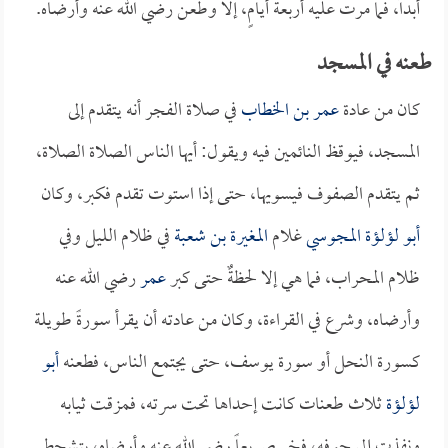
أبداً، فما مرت عليه أربعة أيامٍ، إلا وطعن رضي الله عنه وأرضاه.
طعنه في المسجد
كان من عادة
عمر بن الخطاب
في صلاة الفجر أنه يتقدم إلى
المسجد، فيوقظ النائمين فيه ويقول: أيها الناس الصلاة الصلاة،
ثم يتقدم الصفوف فيسويها، حتى إذا استوت تقدم فكبر، وكان
أبو لؤلؤة المجوسي
غلام
المغيرة بن شعبة
في ظلام الليل وفي
ظلام المحراب، فما هي إلا لحظةٌ حتى كبر
عمر
رضي الله عنه
وأرضاه، وشرع في القراءة، وكان من عادته أن يقرأ سورةً طويلة
كسورة النحل أو سورة يوسف، حتى يجتمع الناس، فطعنه
أبو
لؤلؤة
ثلاث طعنات كانت إحداها تحت سرته، فمزقت ثيابه
ونفذت إلى جوفه، فخر صريعاً رضي الله عنه وأرضاه، يتشحط