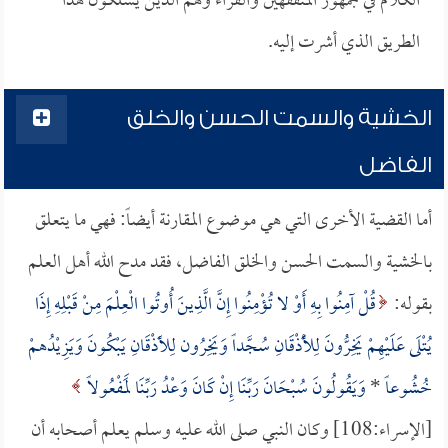
الكلام في جمهور المتفقهين والقراء وهم الذين يسلكون هذا
الطريق الذي أشرت إليه.
الخشية والسمت الحسن والخلق
الفاضل
أما القضية الأخرى التي هي موضوع المقارنة أيضاً: فهي ما يتعلق
بالخشية والسمت الحسن والخلق الفاضل، فقد مدح الله أهل العلم
بقوله:
قُلْ آمِنُوا بِهِ أَوْ لا تُؤْمِنُوا إِنَّ الَّذِينَ أُوتُوا الْعِلْمَ مِنْ قَبْلِهِ إِذَا
يُتْلَى عَلَيْهِمْ يَخِرُّونَ لِلْأَذْقَانِ سُجَّداً وَيَخِرُون لِلأَذْقَانِ يَبْكُونَ وَيَزِيْدُهمْ
خُشُوعاً
*
وَيَقُولُونَ سُبْحَانَ رَبِّنَا إِنْ كَانَ وَعْدُ رَبِّنَا لَمَفْعُولاً
[الإسراء:108] وكان النبي صلى الله عليه وسلم يعلم أصحابه أن