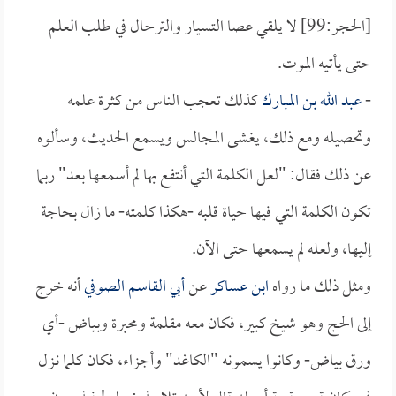
[الحجر:99] لا يلقي عصا التسيار والترحال في طلب العلم
حتى يأتيه الموت.
-
عبد الله بن المبارك
كذلك تعجب الناس من كثرة علمه
وتحصيله ومع ذلك، يغشى المجالس ويسمع الحديث، وسألوه
عن ذلك فقال: "لعل الكلمة التي أنتفع بها لم أسمعها بعد" ربما
تكون الكلمة التي فيها حياة قلبه -هكذا كلمته- ما زال بحاجة
إليها، ولعله لم يسمعها حتى الآن.
ومثل ذلك ما رواه
ابن عساكر
عن
أبي القاسم الصوفي
أنه خرج
إلى الحج وهو شيخ كبير، فكان معه مقلمة ومحبرة وبياض -أي
ورق بياض- وكانوا يسمونه "الكاغد" وأجزاء، فكان كلما نـزل