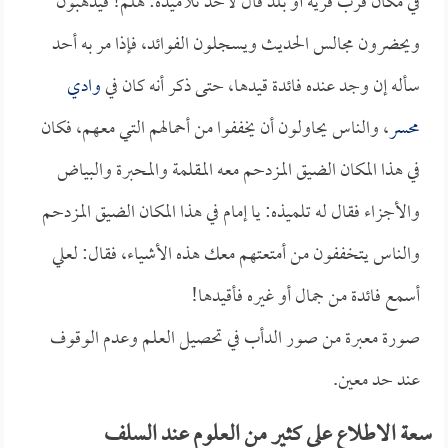
في مكان قرب قرية أو بلد قال لأحد تلاميذه: هلم! فيذهبون
ويحضرون مجالس الحديث ويسجلون الفوائد، فإذا مر به أحد
سأله إن وجد عنده فائدة قيدها، حتى ذكر أنه كان في
وادي
محسر
، والناس يحاولون أن يخففوا من أحمالهم التي معهم، فكان
في هذا المكان الضيق المزدحم معه المقلمة والمحبرة والبياض
والأجزاء فقال له تلميذه: يا إمام في هذا المكان الضيق المزدحم
والناس يتخففون من أمتعتهم معك هذه الأشياء، فقال: لعلي
أسمع فائدة من جمال أو غيره فأقيدها!
صورة معبرة من صور الدأب في تحصيل العلم وعدم الوقوف
عند حد معين.
سعة الاطلاع على كثير من العلوم عند السلف