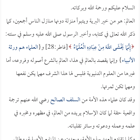
السلام عليكم ورحمة الله وبركاته.
العالم: هو من خير البرية ويتبوأ منـزلة دونها منازل الناس أجمعين، كما
ذكر الله تعالى في كتابه، وأخبر الرسول صلى الله عليه وسلم في سنته:
إِنَّمَا يَخْشَى اللَّهَ مِنْ عِبَادِهِ الْعُلَمَاءُ
[فاطر:28] و{
العلماء هم ورثة
الأنبياء
} وإنما يقصد بالعالم في هذا، العالم بالشرع أصوله وفروعه، أما
غيرها من العلوم الدنيوية فليس لها هذا الشرف مهما يكن نفعها
ومهما تكن ثمرتها.
وقد كان علماء هذه الأمة من
السلف الصالح
رضي الله عنهم ترجمة
واقعية حقة لما كان الإسلام يريده من العالم، في مظهره ومخبره في
علمه وعمله ودعوته وسائر تقلباته.
وكلما تقادم العهد بهذه الأمة، وبعدت عن المنابع الأصلية، وطال