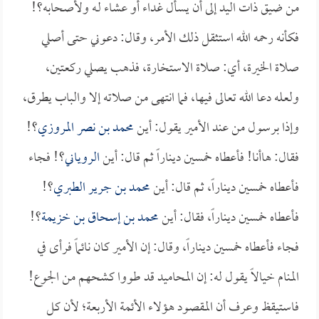
من ضيق ذات اليد إلى أن يسأل غداء أو عشاء لـه ولأصحابه؟!
فكأنه رحمه الله استثقل ذلك الأمر، وقال: دعوني حتى أصلي
صلاة الخيرة، أي: صلاة الاستخارة، فذهب يصلي ركعتين،
ولعله دعا الله تعالى فيها، فما انتهى من صلاته إلا والباب يطرق،
وإذا برسول من عند الأمير يقول: أين
محمد بن نصر المروزي
؟!
فقال: هاأنا! فأعطاه خمسين ديناراً ثم قال: أين
الروياني
؟! فجاء
فأعطاه خمسين ديناراً، ثم قال: أين
محمد بن جرير الطبري
؟!
فأعطاه خمسين ديناراً، فقال: أين
محمد بن إسحاق بن خزيمة
؟!
فجاء فأعطاه خمسين ديناراً، وقال: إن الأمير كان نائماً فرأى في
المنام خيالاً يقول له: إن المحاميد قد طووا كشحهم من الجوع!
فاستيقظ وعرف أن المقصود هؤلاء الأئمة الأربعة؛ لأن كل