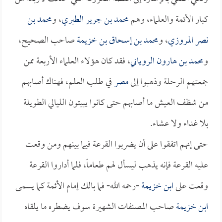
كبار الأئمة والعلماء، وهم
محمد بن جرير الطبري
، و
محمد بن
نصر المروزي
، و
محمد بن إسحاق بن خزيمة
صاحب الصحيح،
و
محمد بن هارون الروياني
، فقد كان هؤلاء العلماء الأربعة ممن
جمعتهم الرحلة وذهبوا إلى
مصر
في طلب العلم، فهناك أصابهم
من شظف العيش ما أصابهم حتى كانوا يبيتون الليالي الطويلة
بلا غداء ولا عشاء.
حتى إنهم اتفقوا على أن يضربوا القرعة فيما بينهم ومن وقعت
عليه القرعة فإنه يذهب ليسأل لهم طعاماً، فلما أداروا القرعة
وقعت على
ابن خزيمة
-رحمه الله- فما بالك إمام الأئمة كما يسمى
ابن خزيمة
صاحب المصنفات الشهيرة سوف يضطره ما يلقاه