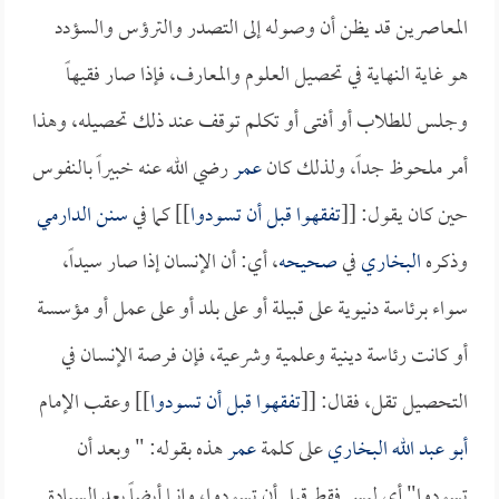
المعاصرين قد يظن أن وصوله إلى التصدر والترؤس والسؤدد
هو غاية النهاية في تحصيل العلوم والمعارف، فإذا صار فقيهاً
وجلس للطلاب أو أفتى أو تكلم توقف عند ذلك تحصيله، وهذا
أمر ملحوظ جداً، ولذلك كان
عمر
رضي الله عنه خبيراً بالنفوس
حين كان يقول: [[
تفقهوا قبل أن تسودوا
]] كما في
سنن الدارمي
وذكره
البخاري
في
صحيحه
، أي: أن الإنسان إذا صار سيداً،
سواء برئاسة دنيوية على قبيلة أو على بلد أو على عمل أو مؤسسة
أو كانت رئاسة دينية وعلمية وشرعية، فإن فرصة الإنسان في
التحصيل تقل، فقال: [[
تفقهوا قبل أن تسودوا
]] وعقب الإمام
أبو عبد الله البخاري
على كلمة
عمر
هذه بقوله: " وبعد أن
تسودوا" أي ليس فقط قبل أن تسودوا، وإنما أيضاً بعد السيادة