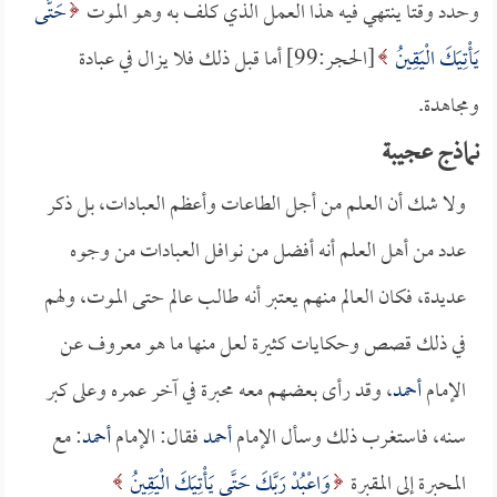
وحدد وقتا ينتهي فيه هذا العمل الذي كلف به وهو الموت
حَتَّى
يَأْتِيَكَ الْيَقِينُ
[الحجر:99] أما قبل ذلك فلا يزال في عبادة
ومجاهدة.
نماذج عجيبة
ولا شك أن العلم من أجل الطاعات وأعظم العبادات، بل ذكر
عدد من أهل العلم أنه أفضل من نوافل العبادات من وجوه
عديدة، فكان العالم منهم يعتبر أنه طالب عالم حتى الموت، ولهم
في ذلك قصص وحكايات كثيرة لعل منها ما هو معروف عن
الإمام
أحمد
، وقد رأى بعضهم معه محبرة في آخر عمره وعلى كبر
سنه، فاستغرب ذلك وسأل الإمام
أحمد
فقال: الإمام
أحمد
: مع
المحبرة إلى المقبرة
وَاعْبُدْ رَبَّكَ حَتَّى يَأْتِيَكَ الْيَقِينُ