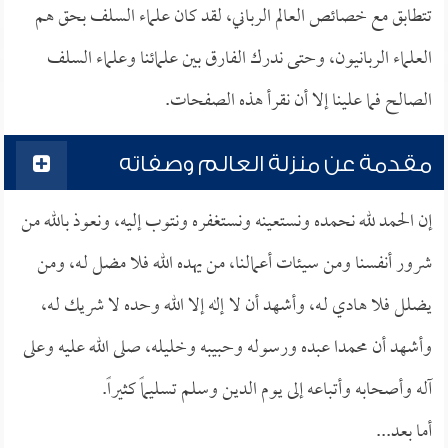
تتطابق مع خصائص العالم الرباني، لقد كان علماء السلف بحق هم
العلماء الربانيون، وحتى ندرك الفارق بين علمائنا وعلماء السلف
الصالح فما علينا إلا أن نقرأ هذه الصفحات.
مقدمة عن منزلة العالم وصفاته
إن الحمد لله نحمده ونستعينه ونستغفره ونتوب إليه، ونعوذ بالله من
شرور أنفسنا ومن سيئات أعمالنا، من يهده الله فلا مضل لـه، ومن
يضلل فلا هادي لـه، وأشهد أن لا إله إلا الله وحده لا شريك لـه،
وأشهد أن محمدا عبده ورسوله وحبيبه وخليله، صلى الله عليه وعلى
آله وأصحابه وأتباعه إلى يوم الدين وسلم تسليماً كثيراً.
أما بعد...