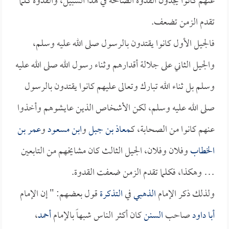
عنهم كانوا يجدون القدوة الصالحة في هذا السبيل، والقدوة كلما
تقدم الزمن تضعف.
فالجيل الأول كانوا يقتدون بالرسول صلى الله عليه وسلم،
والجيل الثاني على جلالة أقدارهم وثناء رسول الله صلى الله عليه
وسلم بل ثناء الله تبارك وتعالى عليهم كانوا يقتدون بالرسول
صلى الله عليه وسلم، لكن الأشخاص الذين عايشوهم وأخذوا
عنهم كانوا من الصحابة، كـ
معاذ بن جبل
و
ابن مسعود
و
عمر بن
الخطاب
وفلان وفلان، الجيل الثالث كان مشايخهم من التابعين
… وهكذا، فكلما تقدم الزمن ضعفت القدوة.
ولذلك ذكر الإمام
الذهبي
في
التذكرة
قول بعضهم: " إن الإمام
أبا داود
صاحب
السنن
كان أكثر الناس شبهاً بالإمام
أحمد
،