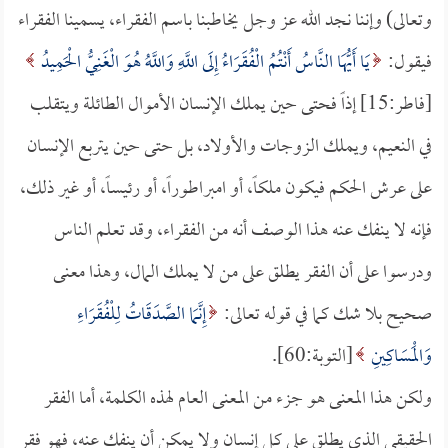
وتعالى) وإننا نجد الله عز وجل يخاطبنا باسم الفقراء، يسمينا الفقراء
فيقول:
يَا أَيُّهَا النَّاسُ أَنْتُمُ الْفُقَرَاءُ إِلَى اللَّهِ وَاللَّهُ هُوَ الْغَنِيُّ الْحَمِيدُ
[فاطر:15] إذاً فحتى حين يملك الإنسان الأموال الطائلة ويتقلب
في النعيم، ويملك الزوجات والأولاد، بل حتى حين يتربع الإنسان
على عرش الحكم فيكون ملكاً، أو امبراطوراً، أو رئيساً، أو غير ذلك،
فإنه لا ينفك عنه هذا الوصف أنه من الفقراء، وقد تعلم الناس
ودرسوا على أن الفقر يطلق على من لا يملك المال، وهذا معنى
صحيح بلا شك كما في قوله تعالى:
إِنَّمَا الصَّدَقَاتُ لِلْفُقَرَاءِ
وَالْمَسَاكِينِ
[التوبة:60].
ولكن هذا المعنى هو جزء من المعنى العام لهذه الكلمة، أما الفقر
الحقيقي الذي يطلق على كل إنسان ولا يمكن أن ينفك عنه، فهو فقر