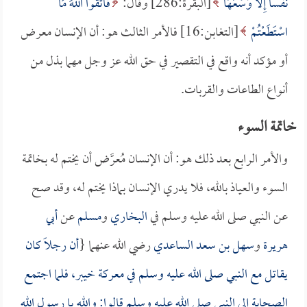
نَفْساً إِلَّا وُسْعَهَا
[البقرة:286] وقال:
فَاتَّقُوا اللَّهَ مَا
اسْتَطَعْتُمْ
[التغابن:16] فالأمر الثالث هو: أن الإنسان معرض
أو مؤكد أنه واقع في التقصير في حق الله عز وجل مهما بذل من
أنواع الطاعات والقربات.
خاتمة السوء
والأمر الرابع بعد ذلك هو: أن الإنسان مُعرَّض أن يختم له بخاتمة
السوء والعياذ بالله، فلا يدري الإنسان بماذا يختم له، وقد صح
عن النبي صلى الله عليه وسلم في
البخاري
و
مسلم
عن
أبي
هريرة
و
سهل بن سعد الساعدي
رضي الله عنهما {
أن رجلاً كان
يقاتل مع النبي صلى الله عليه وسلم في معركة خيبر، فلما اجتمع
الصحابة إلى النبي صلى الله عليه وسلم قالوا: والله يا رسول الله