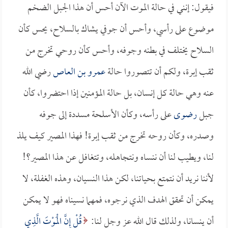
فيقول: إنني في حالة الموت الآن أحس أن هذا الجبل الضخم
موضوع على رأسي، وأحس أن جوفي يشاك بالسلاح، يحس كأن
السلاح يختلف في بطنه وجوفه، وأحس كأن روحي تخرج من
ثقب إبرة، ولكم أن تتصوروا حالة
عمرو بن العاص
رضي الله
عنه وهي حالة كل إنسان، بل حالة المؤمنين إذا احتضروا، كأن
جبل
رضوى
على رأسه، وكأن الأسلحة مسددة إلى جوفه
وصدره، وكأن روحه تخرج من ثقب إبرة! فهذا المصير كيف يلذ
لنا، ويطيب لنا أن ننساه ونتجاهله، وتتغافل عن هذا المصير؟!
لأننا نريد أن نتمتع بحياتنا، لكن هذا النسيان، وهذه الغفلة، لا
يمكن أن تحقق الهدف الذي نرجوه، فمهما نسيناه فهو لا يمكن
أن ينسانا، ولذلك قال الله عز وجل لنا:
قُلْ إِنَّ الْمَوْتَ الَّذِي