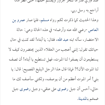
عند قبري قدر ما تنحر جزور ويقسم لحمها، حتى أنظر ماذا
أراجع به رسل ربي.
وهذا الحديث كما ذكرت لكم رواه
مسلم
، فلما صار
عمرو بن
العاص
-رضي الله عنه وأرضاه- في هذه الحالة وهي: حالة
الاحتضار، سأله ابنه
عبد الله
، فقال: يا أبتاه! لقد كنت في حال
حياتك تقول: إنني أعجب من العقلاء الذين يحتضرون كيف لا
يستطيعون أن يصفوا لنا الموت، فهل تستطيع يا أبتاه! أن تصف
لنا الموت الآن؟! فماذا قال هذا الرجل البليغ الفصيح: قال: يا
بني! أمر الموت أعظم من أن يوصف، ولكني سأصف لك ما
حالي، أحس أن جبل
رضوى
على عنقي، وجبل
رضوى
جبل
ضخم بـ
المدينة
.