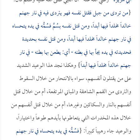
أبي هريرة
- رضي الله عنه - أن النبي صلى الله عليه وسلم قال:
{
من تردى من جبل فقتل نفسه فهو يتردى فيه في نار جهنم
خالداً مخلداً فيها أبداً، ومن قتل نفسه بسُمٍّ فسُمُّه في يده يتحساه
في نار جهنم خالداً مخلداً فيها أبداً، ومن قتل نفسه بحديدة
فحديدته في يده يجأ بها في بطنه - أي: يطعن بها بطنه - في نار
جهنم خالداً مخلداً فيها أبداً
} وهكذا نجد هذا الوعيد الشديد
على من يقتلون أنفسهم، سواء بالانتحار من خلال السقوط
والتردى من القمم الشاهقة والمباني المرتفعة، أم من خلال قتل
أنفسهم بالنار والسكاكين وغيرها، أم من خلال قتل أنفسهم من
خلال هذه المخدرات التي يتعاطونها بأيدهم طوعاً واختياراً،
والوعيد جاء رهيباً كبيراً: {
فسُمُّه في يده يتحساه في نار جهنم