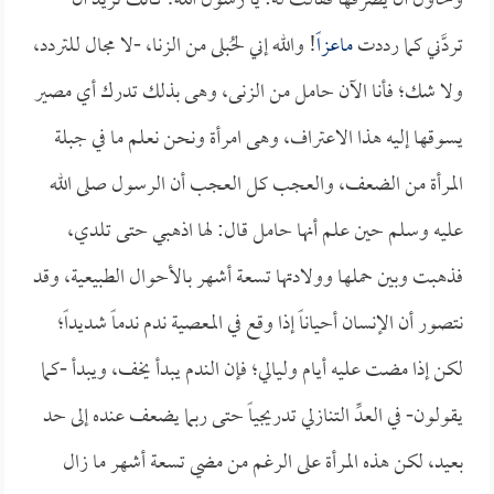
وحاول أن يصرفها فقالت له: يا رسول الله! كأنك تريد أن
تردَّني كما رددت
ماعزاً
! والله إني لحُبلى من الزنا، -لا مجال للتردد،
ولا شك؛ فأنا الآن حامل من الزنى، وهى بذلك تدرك أي مصير
يسوقها إليه هذا الاعتراف، وهى امرأة ونحن نعلم ما في جبلة
المرأة من الضعف، والعجب كل العجب أن الرسول صلى الله
عليه وسلم حين علم أنها حامل قال: لها اذهبي حتى تلدي،
فذهبت وبين حملها وولادتها تسعة أشهر بالأحوال الطبيعية، وقد
نتصور أن الإنسان أحياناً إذا وقع في المعصية ندم ندماً شديداً؛
لكن إذا مضت عليه أيام وليالي؛ فإن الندم يبدأ يخف، ويبدأ -كما
يقولون- في العدِّ التنازلي تدريجياً حتى ربما يضعف عنده إلى حد
بعيد، لكن هذه المرأة على الرغم من مضي تسعة أشهر ما زال