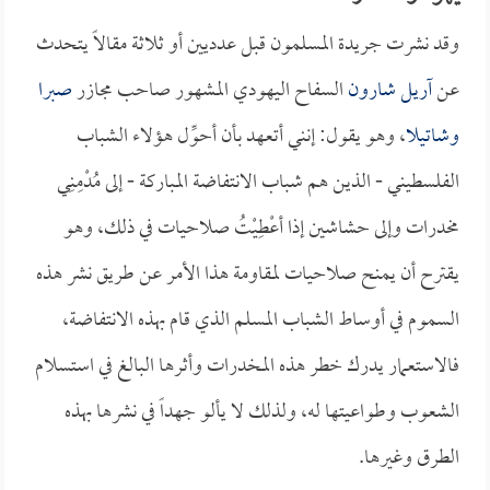
وقد نشرت جريدة المسلمون قبل عدديين أو ثلاثة مقالاً يتحدث
عن
آريل شارون
السفاح اليهودي المشهور صاحب مجازر
صبرا
وشاتيلا
، وهو يقول: إنني أتعهد بأن أحوِّل هؤلاء الشباب
الفلسطيني - الذين هم شباب الانتفاضة المباركة - إلى مُدْمِنِي
مخدرات وإلى حشاشين إذا أعْطِيْتُ صلاحيات في ذلك، وهو
يقترح أن يمنح صلاحيات لمقاومة هذا الأمر عن طريق نشر هذه
السموم في أوساط الشباب المسلم الذي قام بهذه الانتفاضة،
فالاستعمار يدرك خطر هذه المخدرات وأثرها البالغ في استسلام
الشعوب وطواعيتها له، ولذلك لا يألو جهداً في نشرها بهذه
الطرق وغيرها.