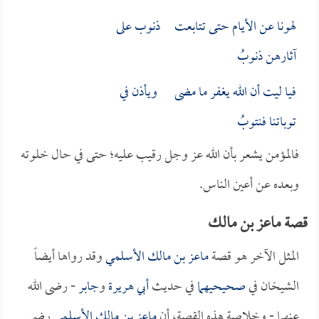
لهونا عن الأيام حتى تتابعت ذنوب على
آثارهن ذنوبُ
فيا ليت أن الله يغفر ما مضى ويأذن في
توباتنا فنتوبُ
فالمؤمن يشعر بأن الله عز وجل رقيب عليه؛ حتى في حال خلوته
وبعده عن أعين الناس.
قصة ماعز بن مالك
المثل الآخر هو قصة
ماعز بن مالك الأسلمي
وقد رواها أيضاً
الشيخان في
صحيحيهما
في حديث
أبي هريرة
و
جابر
- رضى الله
عنهما - وخلاصة هذه القصة، أن
ماعز بن مالك الأسلمي
رضي