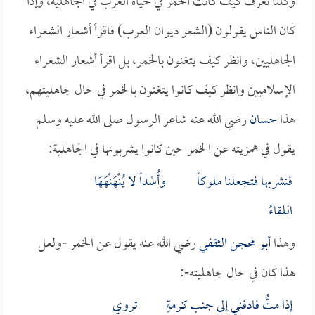
وكلنا نعرف كيف كانت الخمر في حياة العرب في الجاهلية، وإذا
كان الناس يقولون (الشعر ديوان العرب) فاقرأ أشعار الشعراء
الجاهليين، وانظر كيف يتغنون بالخمر، بل اقرأ أشعار الشعراء
الإسلاميين وانظر كيف كانوا يتغنون بالخمر في حال جاهليتهم،
هذا
حسان
رضي الله عنه شاعر الرسول صلى الله عليه وسلم
يقول في همزيته عن الخمر حين كانوا يشربونها في الجاهلية:
فنشربها فتجعلنا ملوكاً وأُسْداً لا يُنْهَنْهَهَا
اللقاءُ
وهذا
أبو محجن الثقفي
رضي الله عنه يقول عن الخمر -ولعل
هذا كان في حال جاهليته-:
إذا متُّ فادفني إلى جنب كرمةٍ تروي