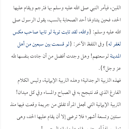
اللبن، فيأمر النبي صلى الله عليه وسلم بها فترجم ويقام عليها
الحد، فحين يتناولها أحد الصحابة بالسب، يقول الرسول صلى
الله عليه وسلم: {
والله، لقد تابت توبة لو تابها صاحب مكس
لغفر له
} وفى اللفظ الآخر: {
لو قسمت بين سبعين من أهل
المدينة
لوسعتهم! وهل وجدت أفضل من أن جادت بنفسها لله
عز وجل؟}.
فهذه التربية الوجدانية؛ وهذه التربية الإيمانية، وليس الكلام
الفارغ الذي قد نتبجح به في الصباح والمساء وفي كل ميدان!
التربية الإيمانية التي تجعل المرأة تقلق من جريمة وقعت فيها منذ
سنتين وتسعة أشهر؛ فلا ترضى إلا أن يقام عليها الحد، وهى