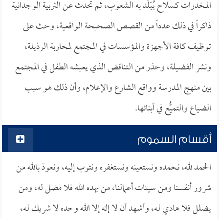
المخدرات كسلاح يُبَلِّد به الشعوب، ثم تحدث عن التربية الوجدانية
ذاكراً في ذلك عدداً من القصص الصحيحة الواقعية، وحث على
توظيف كافة الأجهزة والمؤسسات في المجتمع لمحاربة الرذيلة،
ونشر الفضيلة، وحذر من التناقض الذي يعيشه الطفل في المجتمع
بين منهج المدرسة وواقع الشارع والإعلام، وأن ذلك هو سبب
الضياع والتميُّع في أبنائها.
أقسام السموم
الحمد لله، نحمده ونستعينه ونستغفره ونتوب إليه، ونعوذ بالله من
شرور أنفسنا ومن سيئات أعمالنا، من يهده الله فلا مضل له، ومن
يضلل فلا هادي لـه، وأشهد أن لا إله إلا الله وحده لا شريك لـه،