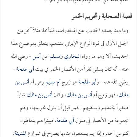
تعلم سلفاً أي حد سيقام عليها، إنه الرجم...!
قصة الصحابة وتحريم الخمر
وما دمنا بصدد الحديث عن المخدرات، فلنأخذ مثلاً آخر من
الجيل الأول في قوة الوازع الإيماني عندهم، يتعلق بموضوع هذا
الحديث، ألا وهو ما رواه
البخاري
و
مسلم
عن
أنس
- رضي الله
عنه - أنه كان يسقي نفراً من الأنصار الخمر في بيت
أبي طلحة
-
رضي الله عنه - و
أبو طلحة
هو زوج
أم سليم
وهي أم
أنس بن
مالك
، فهو زوج أم
أنس بن مالك
، وكان
أنس بن مالك
شاباً
صغيراً يخدمهم ويسقيهم الخمر قبل أن ينـزل تحريمها، وهم
مجموعة من الأنصار في منـزل
أبي طلحة
، فبينما هم يتعاطون
كئوس الخمر؛ إذا بهم يسمعون مناديا يصرخ في شوارع
المدينة
: