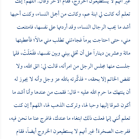
غير أنهم لا يستطيعون الخروج، فقام الآخر وقال: اللهم! إنك
تعلم أنه كانت لي ابنة عم، وكانت من أجمل النساء، وكنت أحبها
أشد ما يحب الرجال النساء، وقد أردتها على نفسها، فامتنعت
مني، حتى احتاجت يوماً فجاءتني تطلب مني مالاً؛ فأعطيتها
مائة وعشرين ديناراً على أن تخلي بيني وبين نفسها، ففَعَلَتْ، فلما
جلست منها مجلس الرجل من امرأته، قالت لي: اتق الله، ولا
تفض الخاتم إلا بحقه، - فذكَّرته بالله عز وجل وأنه لا يجوز له
أن ينتهك ما حرم الله عليه - قال: فقمت من عندها وأنا أشد ما
أكون شوقا إليها وحبا لها، وتركت الذهب لها، اللهم! إن كنت
تعلم أنني إنما فعلت ذلك ابتغاء ما عندك، فافرج عنا ما نحن فيه،
ففرجت الصخرة! غير أنهم لا يستطيعون الخروج أيضاً، فقام