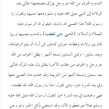
الندم والخوف من الله عز وجل يؤرِّق مضجعها؛ فتأتي بعد
الولادة إلى النبي صلى الله عليه وسلم ومعها صبيها وتقول: يا
رسول الله! هذا الصبي قد ولدته، فيقول لها الرسول عليه
الصلاة والسلام: {
اذهبي حتى تفطميه
} وتذهب بصبيها وربما
كان بين ولادته وفطامه حولين كاملين لمن أراد أن يتم الرضاعة،
وبعد سنتين - وقبل السنتين تسعة أشهر - يظل الخوف من الله
عز وجل والخوف من عقاب الآخرة يقلق بال هذه المرأة، فتأتى
بعد سنتين وتسعة أشهر من الجريمة وقد حملت هذا الصبي معها
وفي يده كسرة خبز، وهى تقول: هذا يا رسول الله، قد فطمته،
فهي وضعت في يده كسرة خبز لتقول لرسول الله صلى الله عليه
وسلم فعلاً هو مفطوم الآن، وقد استغنى بأكل الخبز وغيره عن