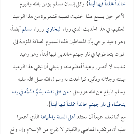
خالداً مخلداً فيها أبداً
} وكل إنسان مسلم يؤمن بالله واليوم
الآخر حين يسمع هذا الحديث تصيبه قشعريرة من هذا الوعيد
العظيم، في هذا الحديث الذي رواه
البخاري
ورواه
مسلم
أيضاً،
وهو وعيد يوحي بأن المتعاطين لهذه السموم الفتاكة المؤدية إلى
الموت يتعاطونها في نار جهنم خالدين فيها أبداً، وهو وعيد
شديد، لا أتصور وعيداً أعظم منه، وينبغي أن نبقي هذا الوعيد
بهيئته وجلاله وتأثيره كما تحدث به رسول الله صلى الله عليه
وسلم المبلغ عن الله عزوجل {
من قتل نفسَه بسُمٍّ فسُمُّه في يده
يتحسَّاه في نار جهنم خالداً مخلداً فيها أبداً
}.
مع أننا نعلم جميعاً أن معتقد
أهل السنة والجماعة
الذي أجمعوا
عليه أن مرتكب المعاصي والكبائر لا يخرج من الإسلام وإن وقع