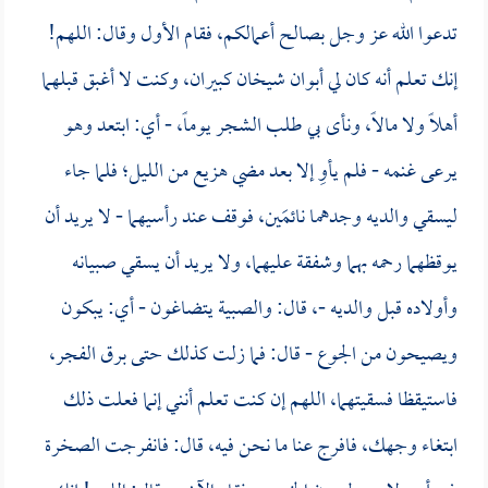
تدعوا الله عز وجل بصالح أعمالكم، فقام الأول وقال: اللهم!
إنك تعلم أنه كان لي أبوان شيخان كبيران، وكنت لا أغبق قبلهما
أهلاً ولا مالاً، ونأى بي طلب الشجر يوماً، - أي: ابتعد وهو
يرعى غنمه - فلم يأوِ إلا بعد مضي هزيع من الليل؛ فلما جاء
ليسقي والديه وجدهما نائمَين، فوقف عند رأسيهما - لا يريد أن
يوقظهما رحمه بهما وشفقة عليهما، ولا يريد أن يسقي صبيانه
وأولاده قبل والديه -، قال: والصبية يتضاغون - أي: يبكون
ويصيحون من الجوع - قال: فما زلت كذلك حتى برق الفجر،
فاستيقظا فسقيتهما، اللهم إن كنت تعلم أنني إنما فعلت ذلك
ابتغاء وجهك، فافرج عنا ما نحن فيه، قال: فانفرجت الصخرة