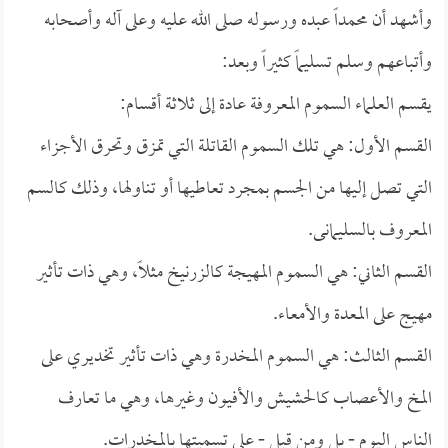
وأشهد أن محمداً عبده ورسوله صلى الله عليه وعلى آله وأصحابه
وأتباعهم وسلم تسليماً كثيراً وبعد:
يقسم العلماء السموم المعروفة عادة إلى ثلاثة أقسام:
القسم الأول: هي تلك السموم القاتلة التي تمزق وتحرق الأجزاء
التي تصل إليها من الجسم بمجرد تعاطيها أو تناولها، وذلك كالسم
المعروف بالسليمانى.
القسم الثاني: هي السموم المهيجة كالزرنيخ مثلاً، وهي ذات تأثير
مهيج على المعدة والأمعاء.
القسم الثالث: هي السموم المخدرة وهي ذات تأثير تخديري على
المخ والأعصاب كالحشيش والأفيون وغيرها، وهي ما تعارف
الناس اليوم - بل ومن قبل - على تسميتها بالمخدرات.