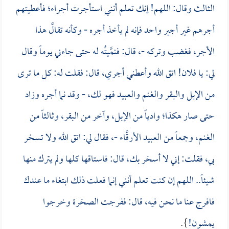
الثالث وقال: اللهم! إنك تعلم أنني استأجرت أجراء؛ فأعطيتهم
أجرهم غير أجير واحد فإنه لم يأخذ أجره - وكأنه تقالَّ هذا
الأجر، فغضب وتركه -، قال: فنمَّيتُه له حتى جاءني يوماً وقال
لي: يا فلان! اتق الله وأعطني أجري، قال: فقلت له: كل ما ترى
من الإبل والبقر والغنم والعبيد فهو لك، - وقد نما أجره وزاد
حتى صار هكذا؛ وادياً من الإبل، وآخر من البقر، وثالثاً من
الغنم، وجمعاً من العبيد الأرقَّاء -، فقال لي: اتق الله ولا تسخر
بي، فقلت: إني لا أسخر بك، قال: فاستاقها كلها ولم يترك منها
شيئاً.. اللهم إن كنت تعلم أنني إنما فعلت ذلك ابتغاء ما عندك
فافرج عنا ما نحن فيه، قال: ففرجت الصخرة وخرجوا
يمشون!
}.