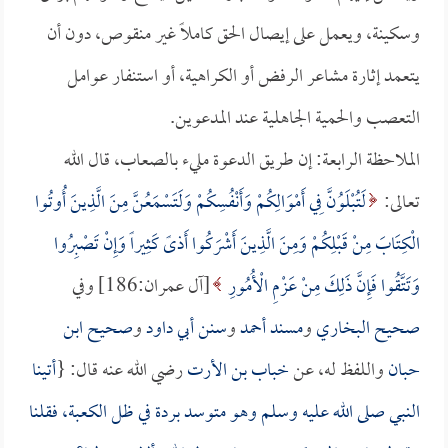
وسكينة، ويعمل على إيصال الحق كاملاً غير منقوص، دون أن
يتعمد إثارة مشاعر الرفض أو الكراهية، أو استنفار عوامل
التعصب والحمية الجاهلية عند المدعوين.
الملاحظة الرابعة: إن طريق الدعوة مليء بالصعاب، قال الله
تعالى:
لَتُبْلَوُنَّ فِي أَمْوَالِكُمْ وَأَنْفُسِكُمْ وَلَتَسْمَعُنَّ مِنَ الَّذِينَ أُوتُوا
الْكِتَابَ مِنْ قَبْلِكُمْ وَمِنَ الَّذِينَ أَشْرَكُوا أَذىً كَثِيراً وَإِنْ تَصْبِرُوا
وَتَتَّقُوا فَإِنَّ ذَلِكَ مِنْ عَزْمِ الْأُمُورِ
[آل عمران:186] وفي
صحيح البخاري
و
مسند أحمد
و
سنن أبي داود
و
صحيح ابن
حبان
واللفظ له، عن
خباب بن الأرت
رضي الله عنه قال: {
أتينا
النبي صلى الله عليه وسلم وهو متوسد بردة في ظل الكعبة، فقلنا