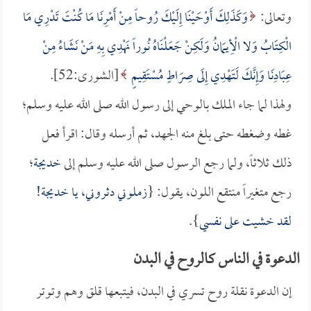
وتعالى:
وَكَذَلِكَ أَوْحَيْنَا إِلَيْكَ رُوحاً مِنْ أَمْرِنَا مَا كُنْتَ تَدْرِي مَا
الْكِتَابُ وَلا الْأِيمَانُ وَلَكِنْ جَعَلْنَاهُ نُوراً نَهْدِي بِهِ مَنْ نَشَاءُ مِنْ
عِبَادِنَا وَإِنَّكَ لَتَهْدِي إِلَى صِرَاطٍ مُسْتَقِيمٍ
[الشورى:52].
ولهذا لما جاء الملك بالوحي إلى رسول الله صلى الله عليه وسلم؛
غطه وضغطه حتى بلغ منه الجهد، ثم أرسله وقال: اقرأ فعل
ذلك ثلاثاً، ولما رجع الرسول صلى الله عليه وسلم إلى
خديجة
؛
رجع متغيراً منتقع اللون، يقول: {
زملوني دثروني، يا
خديجة!
لقد خشيت على نفسي
}.
الدعوة في الناس كالروح في البدن
إن الدعوة نقلة روح تسري في البدن، فيتبعها قلق وهم وتوتر