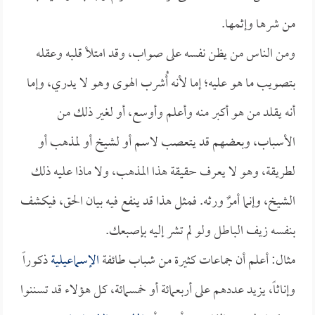
من شرها وإثمها.
ومن الناس من يظن نفسه على صواب، وقد امتلأ قلبه وعقله
بتصويب ما هو عليه؛ إما لأنه أُشرب الهوى وهو لا يدري، وإما
أنه يقلد من هو أكبر منه وأعلم وأوسع، أو لغير ذلك من
الأسباب، وبعضهم قد يتعصب لاسم أو لشيخ أو لمذهب أو
لطريقة، وهو لا يعرف حقيقة هذا المذهب، ولا ماذا عليه ذلك
الشيخ، وإنما أمرٌ ورثه. فمثل هذا قد ينفع فيه بيان الحق، فيكشف
بنفسه زيف الباطل ولو لم تشر إليه بإصبعك.
مثال: أعلم أن جماعات كثيرة من شباب طائفة
الإسماعيلية
ذكوراً
وإناثاً، يزيد عددهم على أربعمائة أو خمسمائة، كل هؤلاء قد تسننوا