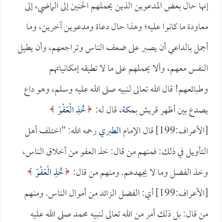
إنها حال بعض المدعوين الذين يحملهم الحنين إلى الماضي، إلى
معاودة ما كانوا عليه؛ وهذا حال دعاة ومدعوين آخرين، وما
أجمل بالداعي أن يصبر على ضعف الناس وتراجعهم، وأن يطيل
النفس معهم، وألا يحملهم على ما لا تطيقه إمكانياتهم
وطبائعهم! قال الله تعالى لنبيه صلى الله عليه وسلم، وهو داع
يصدع بين أظهر قريش بـ
مكة
، قال له:
خُذِ الْعَفْوَ
[الأعراف:199] قال الإمام
الطبري
رحمه الله: "اختلف أهل
التأويل في ذلك: فمنهم من قال: خذ العفو من أخلاق الناس،
وخذ الفضل وما لا يجهدهم. ومنهم من قال:
خُذِ الْعَفْوَ
[الأعراف:199] أي: الفضل الزائد من أموال الناس. ومنهم
من قال: بل ذلك أمر من الله تعالى لنبيه محمد صلى الله عليه