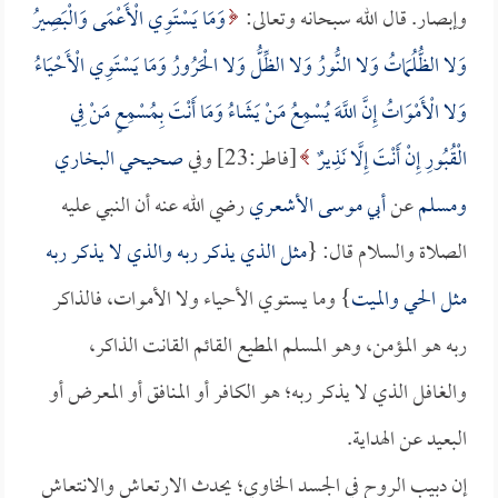
وإبصار. قال الله سبحانه وتعالى:
وَمَا يَسْتَوِي الْأَعْمَى وَالْبَصِيرُ
وَلا الظُّلُمَاتُ وَلا النُّورُ وَلا الظِّلُّ وَلا الْحَرُورُ وَمَا يَسْتَوِي الْأَحْيَاءُ
وَلا الْأَمْوَاتُ إِنَّ اللَّهَ يُسْمِعُ مَنْ يَشَاءُ وَمَا أَنْتَ بِمُسْمِعٍ مَنْ فِي
الْقُبُورِ إِنْ أَنْتَ إِلَّا نَذِيرٌ
[فاطر:23] وفي
صحيحي البخاري
ومسلم
عن
أبي موسى الأشعري
رضي الله عنه أن النبي عليه
الصلاة والسلام قال: {
مثل الذي يذكر ربه والذي لا يذكر ربه
مثل الحي والميت
} وما يستوي الأحياء ولا الأموات، فالذاكر
ربه هو المؤمن، وهو المسلم المطيع القائم القانت الذاكر،
والغافل الذي لا يذكر ربه؛ هو الكافر أو المنافق أو المعرض أو
البعيد عن الهداية.
إن دبيب الروح في الجسد الخاوي؛ يحدث الارتعاش والانتعاش