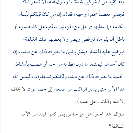
وقد لقينا من المشركين شدة: يا رسول الله، ألا تدعو لنا؟
فجلس مغضباً محمراً وجهه، فقال: إن من كان قبلكم ليُسأل
الكلمة فما يعطيها -رجل من المؤمنين يعذب على كلمة سوء أو
باطل أن يقولها؛ فيرفض ويصر ولا يعطيهم تلك الكلمة-
فيوضع عليه المنشار فيشق باثنين ما يصرفه ذلك عن دينه، وإن
كان أحدهم ليمشط ما دون عظامه من لحم أو عصب بأمشاط
الحديد ما يصرفه ذلك عن دينه، ولكنكم تعجلون، وليتمن الله
هذا الأمر حتى يسير الراكب من
صنعاء
إلى
حضرموت
لا يخاف
إلا الله والذئب على غنمه}.
سؤال: هذا الخبر: هل هو خاص بمن كانوا قبلنا من الأمم
السالفة؟