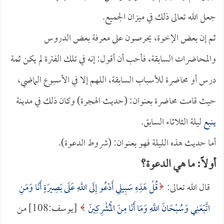
جعل الله تعالى ذلك في ميزان الجميع.
ثم إن بعض الإخوة، يحرصون على معرفة بعض الدروس
والمحاضرات السابقة، فأحب أن أقول: إنه في تلك الفترة لم يكن ثمة
درس أو محاضرة للأسباب السابقة، اللهم إلا في الأسبوع الماضي،
حيث قامت محاضرة بعنوان: (
حديث الهجرة) وكان ذلك في مدينة
ينبع
ليلة الثلاثاء السابق.
أما حديث هذه الليلة فهو بعنوان: (شروط الدعوة).
أولاً: ما هي الدعوة؟
قال الله تعالى:
قُلْ هَذِهِ سَبِيلِي أَدْعُو إِلَى اللَّهِ عَلَى بَصِيرَةٍ أَنَا وَمَنِ
اتَّبَعَنِي وَسُبْحَانَ اللَّهِ وَمَا أَنَا مِنَ الْمُشْرِكِينَ
[يوسف:108] من