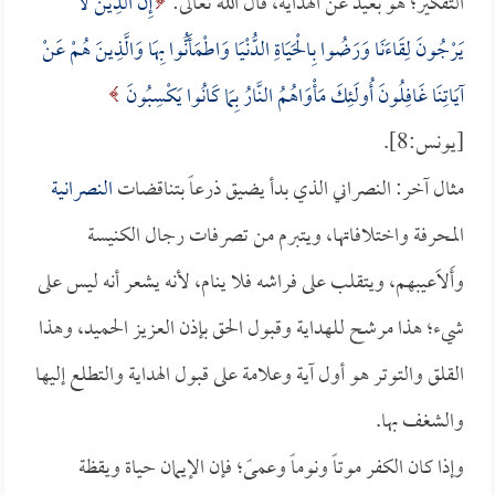
التفكير؛ هو بعيد عن الهداية، قال الله تعالى:
إِنَّ الَّذِينَ لا
يَرْجُونَ لِقَاءَنَا وَرَضُوا بِالْحَيَاةِ الدُّنْيَا وَاطْمَأَنُّوا بِهَا وَالَّذِينَ هُمْ عَنْ
آيَاتِنَا غَافِلُونَ أُولَئِكَ مَأْوَاهُمُ النَّارُ بِمَا كَانُوا يَكْسِبُونَ
[يونس:8].
مثال آخر: النصراني الذي بدأ يضيق ذرعاً بتناقضات
النصرانية
المحرفة واختلافاتها، ويتبرم من تصرفات رجال الكنيسة
وأَلاَعيبهم، ويتقلب على فراشه فلا ينام، لأنه يشعر أنه ليس على
شيء؛ هذا مرشح للهداية وقبول الحق بإذن العزيز الحميد، وهذا
القلق والتوتر هو أول آية وعلامة على قبول الهداية والتطلع إليها
والشغف بها.
وإذا كان الكفر موتاً ونوماً وعمىً؛ فإن الإيمان حياة ويقظة