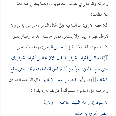
وحركة وانـزعاج في نفوس المدعوين.. وهذا يتفرع عنه عدة
ملاحظات:
الملاحظة الأولى: أن الداعية قلِقٌ لحال الناس، من غير يأس ولا
قنوط، فهو لا يهدأ ولا يستقر. فمن جالسه أعداه، وصار يقلق
لنفسه ويهتم لها؛ ولهذا قيل
للحسن البصري
رحمه الله تعالى:
[[
إنا نجالس أقواماً يخوفوننا. قال: لأن تجالس أقواماً يخوفونك
حتى تبلغ المأمن؛ خيرٌ من أن تجالس أقواماً يؤمنونك حتى تبلغ
المخاف
]] ولو رأى
لقيط بن يعمر الإيادي
حال الداعية الصادق
وحرصه على الناس؛ لعلم أنه أحق بقوله إذ يقول:
لا منـزفاً إن رخاء العيش داخله ولا إذا
عض مكروه به خشع