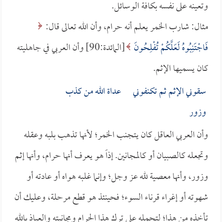
وتعينه على نفسه بكافة الوسائل.
مثال: شارب الخمر يعلم أنه حرام، وأن الله تعالى قال:
فَاجْتَنِبُوهُ لَعَلَّكُمْ تُفْلِحُونَ
[المائدة:90] وأن العربي في جاهليته
كان يسميها الإثم.
سقوني الإثم ثم تكنفوني عداة الله من كذب
وزور
وأن العربي العاقل كان يتجنب الخمر؛ لأنها تذهب بلبه وعقله
وتجعله كالصبيان أو كالمجانين. إذاً هو يعرف أنها حرام، وأنها إثم
وزور، وأنها معصية لله عز وجل؛ وإنما غلبه هواه أو عادته أو
شهوته أو إغراء قرناء السوء؛ فحينئذ هو قطع مرحلة، وعليك أن
تأخذه من هذا؛ لتحمله على ترك هذا الحرام ومجانبته والعياذ بالله