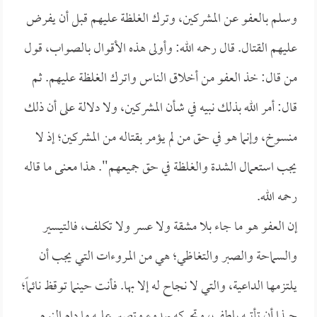
وسلم بالعفو عن المشركين، وترك الغلظة عليهم قبل أن يفرض
عليهم القتال. قال رحمه الله: وأولى هذه الأقوال بالصواب، قول
من قال: خذ العفو من أخلاق الناس واترك الغلظة عليهم. ثم
قال: أمر الله بذلك نبيه في شأن المشركين، ولا دلالة على أن ذلك
منسوخ، وإنما هو في حق من لم يؤمر بقتاله من المشركين؛ إذ لا
يجب استعمال الشدة والغلظة في حق جميعهم". هذا معنى ما قاله
رحمه الله.
إن العفو هو ما جاء بلا مشقة ولا عسر ولا تكلف، فالتيسير
والسماحة والصبر والتغاظي؛ هي من المروءات التي يجب أن
يلتزمها الداعية، والتي لا نجاح له إلا بها. فأنت حينما توقظ نائماً؛
حبذا أن تأتيه بلطف، وتحركه بهدوء وتصبر عليه ما دام النوم