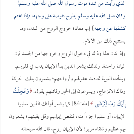
الذي رأيت من شدة موت رسول الله صلى الله عليه وسلم!
وكان صلى الله عليه وسلم يطرح خميصة على وجهه، فإذا اغتم
كشفها عن وجهه
} إنها معاناة خروج الروح من البدن، وما
يستتبع ذلك من الآلام.
وإذا كان هذا وذاك في دخول الروح وخروجها من الجسد فإن
المادة واحدة، ولذلك يشعر الذين بدأ الإيمان يدب في قلوبهم،
وبدأت التوبة تحادث عقولهم وأرواحهم؛ يشعرون بتلك الحركة
وذاك الانـزعاج، ويسرعون إلى الخير وقائلهم يقول:
وَعَجِلْتُ
إِلَيْكَ رَبِّ لِتَرْضَى
[طه:84] كما يشعر أولئك الذين سلبوا
الإيمان، أو سلبوا جزءاً منه، فنقص إيمانهم وقل يقينهم؛ يشعرون
بهم عظيم وشقاء مرير؛ لأن الإيمان روح، قال الله سبحانه