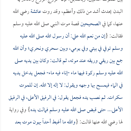
البدن يحدث أشد من ذلك وأعظم، وقد روت
عائشة
رضي الله
عنها، كما في
الصحيحين
قصة موت النبي صلى الله عليه وسلم
فقالت: {
إن من نعم الله علي: أن رسول الله صلى الله عليه
وسلم توفي في بيتي وفي يومي، وبين سحري ونحري؛ وأن الله
جمع بين ريقي وريقه عند موته، ثم قالت: وكان بين يديه صلى
الله عليه وسلم ركوة فيها ماء -إناء فيه ماء- فجعل يدخل يديه
في الماء فيمسح بها وجهه ويقول: لا إله إلا الله. إن للموت
سكرات. ثم نصب يده فجعل يقول: في الرفيق الأعلى، في الرفيق
الأعلى... حتى قبض صلى الله عليه وسلم فمالت يده
} وفي رواية
لها رضي الله عنها قالت: {
والله ما أغبط أحداً بهون موت بعد