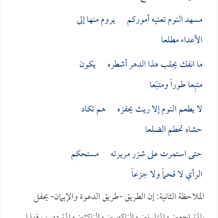
مسهد النوم تعنيه أموركم يروم منها إلى
الأعداء مطلعا
ما انفك يحلب هذا الدهر أشطره يكون
متبِعا طوراً ومتبَعا
لا يطعم النوم إلا ريث يحفزه هم تكاد
حشاه تحطم الضلعا
حتى استمرت على شزر مريرته مستحكم
الرأي لا قحماً ولا جزعاً
الملاحظة الثانية: إن الطريق -طريق الدعوة والإيمان- يحفل
بالمتراجعين والمتلونين والناكصين والناكثين والمترددين، فهذا