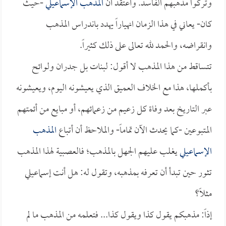
وتركوا مذهبهم الفاسد. وأعتقد أن
المذهب الإسماعيلي
-حيث
كان- يعاني في هذا الزمان انهياراً يهدد باندراس المذهب
وانقراضه، والحمد لله تعالى على ذلك كثيراً.
تتساقط من هذا المذهب لا أقول: لبنات بل جدران ولوائح
بأكملها، هذا مع الخلاف العميق الذي يعيشونه اليوم، ويعيشونه
عبر التاريخ بعد وفاة كل زعيم من زعمائهم، أو مبايع من أئمتهم
المتبوعين -كما يحدث الآن تماماً- والملاحظ أن أتباع
المذهب
الإسماعيلي
يغلب عليهم الجهل بالمذهب؛ فالعصبية لهذا المذهب
تثور حين تبدأ أن تعرفه بمذهبه، وتقول له: هل أنت إسماعيلي
مثلاً؟
إذاً: مذهبكم يقول كذا ويقول كذا... فتعلمه من المذهب ما لم