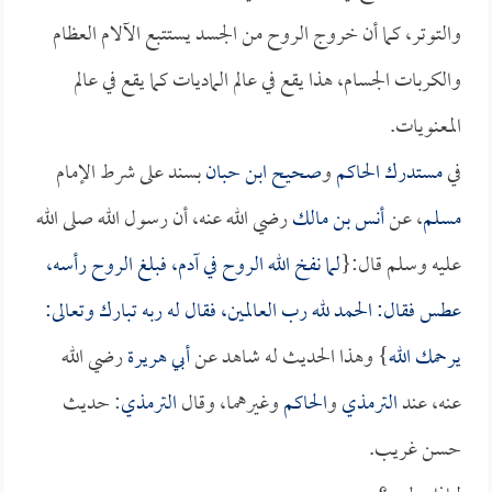
والتوتر، كما أن خروج الروح من الجسد يستتبع الآلام العظام
والكربات الجسام، هذا يقع في عالم الماديات كما يقع في عالم
المعنويات.
في
مستدرك الحاكم
و
صحيح ابن حبان
بسند على شرط الإمام
مسلم
، عن
أنس بن مالك
رضي الله عنه، أن رسول الله صلى الله
عليه وسلم قال:{
لما نفخ الله الروح في آدم، فبلغ الروح رأسه،
عطس فقال: الحمد لله رب العالمين، فقال له ربه تبارك وتعالى:
يرحمك الله
} وهذا الحديث له شاهد عن
أبي هريرة
رضي الله
عنه، عند
الترمذي
و
الحاكم
وغيرهما، وقال
الترمذي
: حديث
حسن غريب.