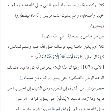
كلا! وكيف يكون خاصاً وقد أخبر النبي صلى الله عليه وسلم به
خباباً
وأصحابه، وهم يلقون عنت قريش وأذاها؛ ليصطبروا
ويعتبروا.
هل هو خاص بالصحابة رضي الله عنهم؟
كلا! ولم يكن خاصاً بهم، فرسالته صلى الله عليه وسلم للعالمين،
كما قال تعالى:
وَمَا أَرْسَلْنَاكَ إِلَّا رَحْمَةً لِلْعَالَمِينَ
[الأنبياء:107] وكما أن هذا البلاء يتعرض له كل داعية، فكذلك
الوعد الرباني بالتمكين؛ حتى يسير الراكب من
صنعاء
إلى
حضرموت
.. من المشرق إلى المغرب ومن الشمال إلى الجنوب؛ هو
قرينه وملازمه، فالعبد لا يُمَكَّنْ حتى يبتلى، كما قال الرسول
صلى الله عليه وسلم: {
والخراج بالضمان
} شرط بشرط، فمن