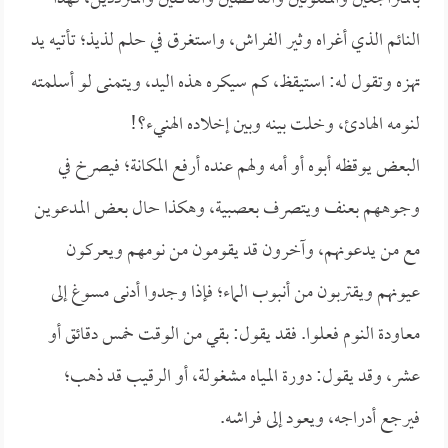
النائم الذي أغراه وثير الفراش، واستغرق في حلم لذيذ؛ تأتيه يد
تهزه وتقول له: استيقظ، كم سيكره هذه اليد، ويتمنى لو أسلمته
لنومه الهادئ، وخلت بينه وبين إخلاده الهنيء؟!
البعض يوقظه أبوه أو أمه ولهم عنده أرفع المكانة؛ فيصرخ في
وجوههم بعنف ويتصرف بعصبية، وهكذا حال بعض المدعوين
مع من يدعونهم، وآخرون قد يقومون من نومهم ويعركون
عيونهم ويقتربون من أنبوب الماء؛ فإذا وجدوا أدنى مسوغ إلى
معاودة النوم فعلوا. فقد يقول: بقي من الوقت خمس دقائق أو
عشر، وقد يقول: دورة المياه مشغولة، أو الرقيب قد ذهب؛
فيرجع أدراجه، ويعود إلى فراشه.