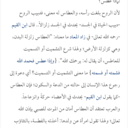
لماذا عطس؟
لأن الروح بلغت رأسه، والعطاس له معنى، فدبيب الروح
-دبيب الحياة في الجسد- يحدث في الجسد زلزالاً.. قال
ابن القيم
-رحمه الله تعالى- في
زاد المعاد
ما معناه: "العطاس زلزلة البدن،
وهي كزلزلة الأرض؛ ولهذا شرع التشميت أو التسميت
للعاطس، أن يقال له: يرحمك الله". {
وإذا عطس فحمد الله
فشمته أو فسمته
} ما معنى التشميت أو التسميت؟ أي دعوة إلى
رجوع هذا الإنسان إلى حالته من الدعة والسكون؛ فإن العطاس
-كما يقول
ابن القيم
- يحدث في الأعضاء حركةً وانـزعاجاً.
والعرب تعتقد أن العطاس أمان من الموت للصبي بإذن الله
تعالى؛ ولهذا تقول امرأة عن ولدها: أخذته بالفطسة، بالتثاؤب