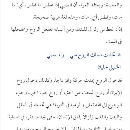
والعطسة؛ ويعتقد العوام أن الصبي إذا عطس ما فطس، أي: ما
مات، وفطس أي: مات، وهذه لغة عربية صحيحة.
إذاً: العطاس زلزال للبدن، ومن أسبابه تغلغل الروح وتخلخلها
في البدن.
قد تخللت مسلك الروح مني ولذ سمي
الخليل خليلا
فدخول الروح يحدث حركة وانـزعاجاً، وكذلك دخول روح
الإيمان أو روح البحث عن الحق، أو روح حب الخير، وحب
الرجوع إلى الله تعالى والرغبة في التوبة؛ هي تحدث في العقل
والبدن والقلب زلزالاً يقلق الإنسان، حتى يجد مستقره في الهداية
بين صفوف التائبين، وبالمقابل: فإن خروج الروح ومغادرتها