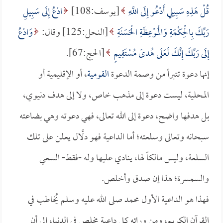
قُلْ هَذِهِ سَبِيلِي أَدْعُو إِلَى اللَّهِ
[يوسف:108]
ادْعُ إِلَى سَبِيلِ
رَبِّكَ بِالْحِكْمَةِ وَالْمَوْعِظَةِ الْحَسَنَةِ
[النحل:125] وقال:
وَادْعُ
إِلَى رَبِّكَ إِنَّكَ لَعَلَى هُدىً مُسْتَقِيمٍ
[الحج:67].
إنها دعوة تتبرأ من وصمة الدعوة
القومية
، أو الإقليمية أو
المحلية، ليست دعوة إلى مذهب خاص، ولا إلى هدف دنيوي،
بل هدفها واضح، دعوة إلى الله تعالى، فهي دعوته وهي بضاعته
سبحانه وتعالى وسلعته؛ أما الداعية فهو دلَّال يعلن على تلك
السلعة، وليس مالكاً لها، ينادي عليها وله -فقط- السعي
والسمسرة؛ هذا إن صدق وأخلص.
فهذا هو الداعية الأول محمد صلى الله عليه وسلم يُخاطب في
القرآن الكريم، ومن ورائه كل داعية مخلص في الدنيا، إلى أن