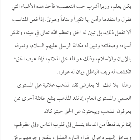
يكن يعلم، وربما أشرب حب التعصب؛ فأخذ هذه الأشياء التي
تقول واعتقدها وآمن بها تكبراً وعناداً وهوىً. إذاً فمن المناسب
ألا تفعل ذلك، بل تبين له الحق وتعظم الله تعالى في عينه، وتذكر
أسماءه وصفاته؛ وتبين له مكانة الرسل عليهم السلام، وتعرفه
بالإيمان والإسلام، وذلك هو المدخل الملائم، فإذا عرف الحق؛
انكشف له زيف الباطل وبان له عواره.
وهذا -بلا شك- لا يعارض نقد المذهب علانية على المستوى
العلمي والمستوى العام، إذ نقد المذهب ينفع طائفة أخرى ممن
يعرفون المذهب ويبحثون عن الحق حيثما كان.
إننا نريد نمطاً من الدعاة يتسلل إلى قلوب الناس وإلى عقولهم،
ويدخل إليهم دخول الهواء البارد العليل، يلفح وجوههم برفق