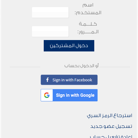
اسم
المستخدم:
كـلـــمـة
الـمـــــرور:
دخول المشتركين
أو الدخول بحساب
استرجاع الرمز السري
تسجيل عضو جديد
إعادة تفعيل حساب