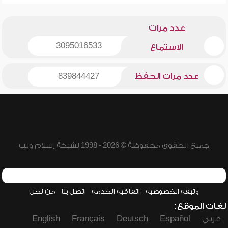
عدد مرات
3095016533
الاستماع
عدد مرات الحفظ
839844427
جميع الحقوق محفوظة © 2026 - 1998 لشبكة إسلام ويب
وثيقة الخصوصية
اتفاقية الخدمة
اتصل بنا
من نحن
لغات الموقع:
عربي
Español
Deutsch
Français
English