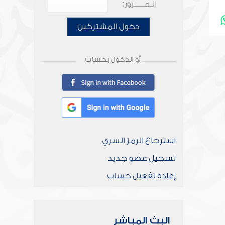
الـمـــــرور:
دخول المشتركين
أو الدخول بحساب
استرجاع الرمز السري
تسجيل عضو جديد
إعادة تفعيل حساب
البث المباشر