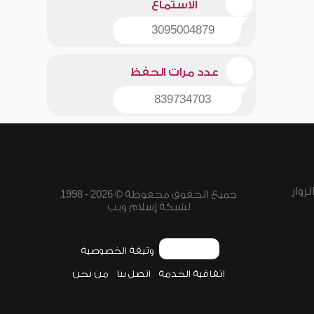
الاستماع
3095004879
عدد مرات الحفظ
839734703
زوار
جميع الحقوق محفوظة © 2026 - 1998
لشبكة إسلام ويب
وثيقة الخصوصية
اتفاقية الخدمة
اتصل بنا
من نحن