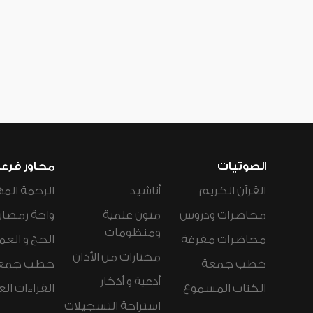
الصوتيات
محاور فرع
القرآن الكريم
أناشيد
الرحمة المه
محاضرات ودروس
متون علمية
واحة رمضان
ومنظومات
محاضرات مفرغة
الحج و العم
مختارات من الأذان
خطب جمعة
خطب جمع
أدعية و أذكار
الكتاب المسموع
القراءات ال
استراحة التسجيلات