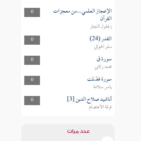
الإعجاز العلمي...من معجزات
0
القرآن
زغلول النجار
القدر (24)
0
سفر الحوالي
سورة ق
0
محمد ركابي
سورة فصّلت
0
ياسر سلامة
أناشيد صلاح الدين [3]
0
فرقة الاعتصام
عدد مرات