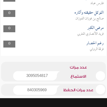
فارس عباد
التوكل حقيقته وآثاره
0
صالح بن فوزان الفوزان
مرض الكبر
0
فريد الأنصاري المغربي
رغم الحصار
0
فرقة الروابي
عدد مرات
3095054817
الاستماع
عدد مرات الحفظ
840305969