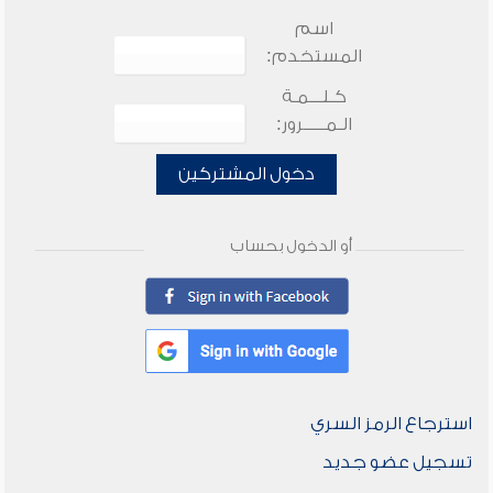
اسم
المستخدم:
كـلـــمـة
الـمـــــرور:
دخول المشتركين
أو الدخول بحساب
استرجاع الرمز السري
تسجيل عضو جديد