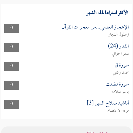
الأكثر استماعا لهذا الشهر
الإعجاز العلمي...من معجزات القرآن
0
زغلول النجار
القدر (24)
0
سفر الحوالي
سورة ق
0
محمد ركابي
سورة فصّلت
0
ياسر سلامة
أناشيد صلاح الدين [3]
0
فرقة الاعتصام