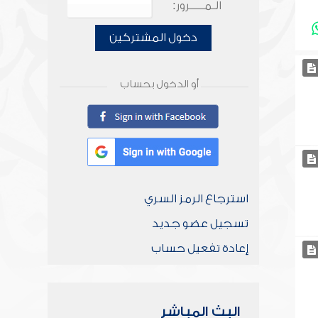
الـمـــــرور:
دخول المشتركين
أو الدخول بحساب
استرجاع الرمز السري
تسجيل عضو جديد
إعادة تفعيل حساب
البث المباشر