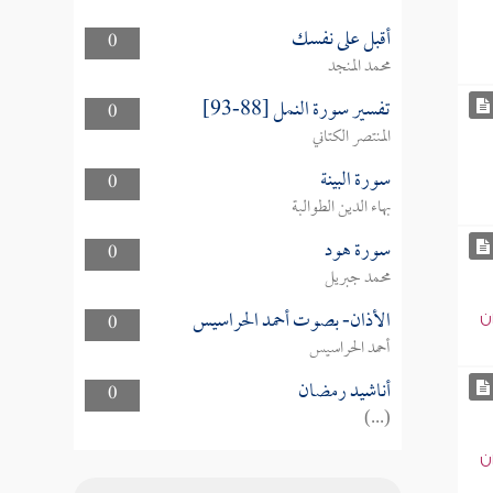
أقبل على نفسك
0
محمد المنجد
تفسير سورة النمل [88-93]
0
المنتصر الكتاني
سورة البينة
0
بهاء الدين الطوالبة
سورة هود
0
محمد جبريل
الأذان- بصوت أحمد الحراسيس
0
ن
أحمد الحراسيس
أناشيد رمضان
0
(...)
ن