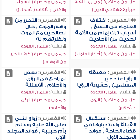
جزء من محاضرة ( من يرد الله به
جزء من محاضرة ( الأسماء
خيراً يفقهه في الدين)
والكنى والألقاب (الأسماء))
الفهرس:
اختلاف
الفهرس:
التحرر من
العلماء في النسخ ,
وهم الموت , حال
أسباب ترك إمام من الأئمة
الصالحين مع الموت
لحديث من الأحاديث
ونظرتهم له
للشيخ:
سلمان العودة
للشيخ:
سلمان العودة
جزء من محاضرة ( أعذار العلماء)
جزء من محاضرة ( كيف نتحرر
من الأوهام)
الفهرس:
حقيقة
الفهرس:
بعض
الرؤيا عند غير
المراجع في الرؤى
المسلمين , حقيقة الرؤيا
والأحلام , الأسئلة
للشيخ:
سلمان العودة
للشيخ:
سلمان العودة
جزء من محاضرة ( الرؤى
جزء من محاضرة ( الرؤى
والأحلام)
والأحلام)
الفهرس:
استقبال
الفهرس:
زواج النبي
القبلة واستدبارها في
صلى الله عليه وسلم
قضاء الحاجة , فوائد
بأم حبيبه , فوائد المجلد
المجلد الأول
الأول