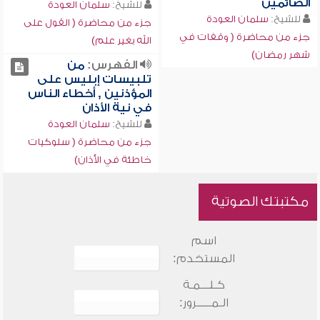
الصائمين
للشيخ:
سلمان العودة
للشيخ:
سلمان العودة
جزء من محاضرة ( القول على
جزء من محاضرة ( وقفات في
الله بغير علم)
شهر رمضان)
الفهرس:
من
تلبيسات إبليس على
المؤذنين , أخطاء الناس
في نية الأذان
للشيخ:
سلمان العودة
جزء من محاضرة ( سلوكيات
خاطئة في الأذان)
مكتبتك الصوتية
اسم
المستخدم:
كـلـــمـة
الـمـــــرور: