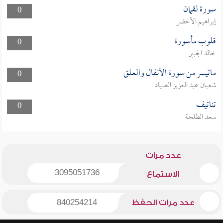
سورة لقمان
0
إبراهيم الأخضر
قلوب مأسورة
0
خالد الجبير
ماتيسر من سورة الأنفال والعلق
0
شعبان عبد العزيز الصياد
تناتيف
0
سعد الطلحة
عدد مرات
3095051736
الاستماع
عدد مرات الحفظ
840254214