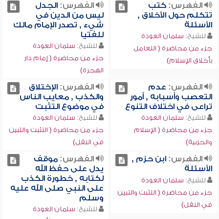
الفهرس:
كتب
الفهرس:
الجدل
تتكلم حول الأخلاق ,
ليس من الدين في
الأسئلة
شيء , تصدر الإمام مالك
للفتيا
للشيخ:
سلمان العودة
للشيخ:
سلمان العودة
جزء من محاضرة ( التعامل
جزء من محاضرة ( إمام دار
بأخلاق الإسلام)
الهجرة)
الفهرس:
عدم
الفهرس:
الإختلاق
التعصب وأسبابه , أمور
والكذب , معايب الناس
تراعى في اختلاف التنوع
في موضوع التثبت
للشيخ:
سلمان العودة
للشيخ:
سلمان العودة
جزء من محاضرة ( الإسلام
جزء من محاضرة ( التثبت والتبين
والحزبية)
في النقل)
الفهرس:
ابن حزم ,
الفهرس:
موقف
الأسئلة
يدل على حفظ الله
لكتابه , خطورة الكذب
للشيخ:
سلمان العودة
على النبي صلى الله عليه
جزء من محاضرة ( التثبت والتبين
وسلم
في النقل)
للشيخ:
سلمان العودة