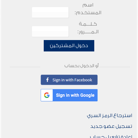
اسم
المستخدم:
كـلـــمـة
الـمـــــرور:
دخول المشتركين
أو الدخول بحساب
استرجاع الرمز السري
تسجيل عضو جديد
إعادة تفعيل حساب