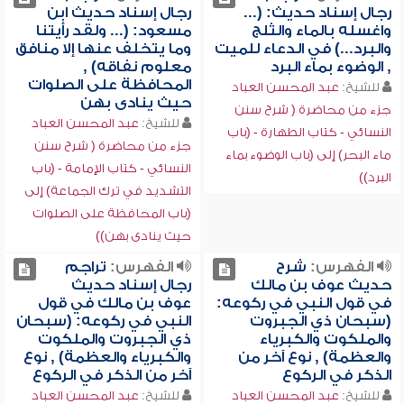
رجال إسناد حديث: (...
رجال إسناد حديث ابن
واغسله بالماء والثلج
مسعود: (... ولقد رأيتنا
والبرد...) في الدعاء للميت
وما يتخلف عنها إلا منافق
, الوضوء بماء البرد
معلوم نفاقه) ,
المحافظة على الصلوات
للشيخ:
عبد المحسن العباد
حيث ينادى بهن
جزء من محاضرة ( شرح سنن
للشيخ:
عبد المحسن العباد
النسائي - كتاب الطهارة - (باب
جزء من محاضرة ( شرح سنن
ماء البحر) إلى (باب الوضوء بماء
النسائي - كتاب الإمامة - (باب
البرد))
التشديد في ترك الجماعة) إلى
(باب المحافظة على الصلوات
حيث ينادى بهن))
الفهرس:
شرح
الفهرس:
تراجم
حديث عوف بن مالك
رجال إسناد حديث
في قول النبي في ركوعه:
عوف بن مالك في قول
(سبحان ذي الجبروت
النبي في ركوعه: (سبحان
والملكوت والكبرياء
ذي الجبروت والملكوت
والعظمة) , نوع آخر من
والكبرياء والعظمة) , نوع
الذكر في الركوع
آخر من الذكر في الركوع
للشيخ:
عبد المحسن العباد
للشيخ:
عبد المحسن العباد