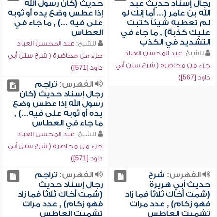
رجال إسناد حديث عبد
حديث (كان رسول الله
الله بن عامر (... أما إنك لو
إذا عطس وضع يده أو ثوبه
لم تعطيه شيئاً كتبت
على فيه ...) , ما جاء في
عليك كذبة) , ما جاء في
العطاس
التشديد في الكذب
للشيخ:
عبد المحسن العباد
للشيخ:
عبد المحسن العباد
جزء من محاضرة ( شرح سنن أبي
جزء من محاضرة ( شرح سنن أبي
داود [571])
داود [567])
الفهرس:
تراجم
رجال إسناد حديث (كان
رسول الله إذا عطس وضع
يده أو ثوبه على فيه...) ,
ما جاء في العطاس
للشيخ:
عبد المحسن العباد
جزء من محاضرة ( شرح سنن أبي
داود [571])
الفهرس:
شرح
الفهرس:
تراجم
حديث أبي هريرة
رجال إسناد حديث
(شمت أخاك ثلاثاً فما زاد
(شمت أخاك ثلاثاً فما زاد
فهو زكام) , عدد مرات
فهو زكام) , عدد مرات
تشميت العاطس
تشميت العاطس