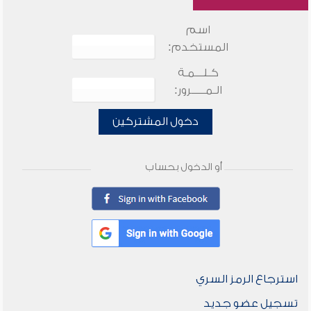
اسم
المستخدم:
كـلـــمـة
الـمـــــرور:
دخول المشتركين
أو الدخول بحساب
استرجاع الرمز السري
تسجيل عضو جديد