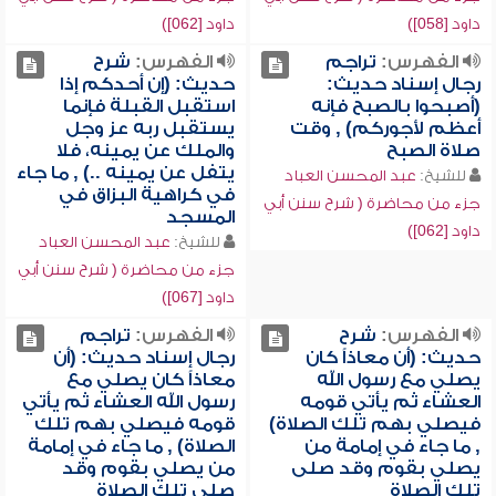
داود [058])
داود [062])
الفهرس:
تراجم
الفهرس:
شرح
رجال إسناد حديث:
حديث: (إن أحدكم إذا
(أصبحوا بالصبح فإنه
استقبل القبلة فإنما
أعظم لأجوركم) , وقت
يستقبل ربه عز وجل
صلاة الصبح
والملك عن يمينه، فلا
يتفل عن يمينه ..) , ما جاء
للشيخ:
عبد المحسن العباد
في كراهية البزاق في
جزء من محاضرة ( شرح سنن أبي
المسجد
داود [062])
للشيخ:
عبد المحسن العباد
جزء من محاضرة ( شرح سنن أبي
داود [067])
الفهرس:
شرح
الفهرس:
تراجم
حديث: (أن معاذاً كان
رجال إسناد حديث: (أن
يصلي مع رسول الله
معاذاً كان يصلي مع
العشاء ثم يأتي قومه
رسول الله العشاء ثم يأتي
فيصلي بهم تلك الصلاة)
قومه فيصلي بهم تلك
, ما جاء في إمامة من
الصلاة) , ما جاء في إمامة
يصلي بقوم وقد صلى
من يصلي بقوم وقد
تلك الصلاة
صلى تلك الصلاة