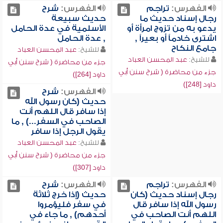
الفهرس:
تراجم
الفهرس:
شرح
رجال إسناد حديث ما
حديث سبيعة
يدعو به من تزوج امرأة أو
الأسلمية في عدة الحامل
اشترى خادماً أو بعيراً ,
, عدة الحامل
جامع النكاح
للشيخ:
عبد المحسن العباد
للشيخ:
عبد المحسن العباد
جزء من محاضرة ( شرح سنن أبي
جزء من محاضرة ( شرح سنن أبي
داود [264])
داود [248])
الفهرس:
شرح
حديث (كان رسول الله
إذا سافر قال اللهم أنت
الصاحب في السفر...) , ما
يقول الرجل إذا سافر
للشيخ:
عبد المحسن العباد
جزء من محاضرة ( شرح سنن أبي
داود [307])
الفهرس:
تراجم
الفهرس:
شرح
رجال إسناد حديث (كان
حديث (إذا خرج ثلاثة
رسول الله إذا سافر قال
في سفر فليؤمروا
اللهم أنت الصاحب في
أحدهم) , ما جاء في