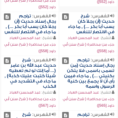
جزء من محاضرة ( شرح سنن أبي
داود [552])
داود [552])
الفهرس:
شرح
الفهرس:
تراجم
حديث (أن رجلاً كان
رجال إسناد حديث (أن
يسب أبا بكر ...) , ما جاء
رجلاً كان يسب أبا بكر ...) ,
في الانتصار للنفس
ما جاء في الانتصار للنفس
للشيخ:
عبد المحسن العباد
للشيخ:
عبد المحسن العباد
جزء من محاضرة ( شرح سنن أبي
جزء من محاضرة ( شرح سنن أبي
داود [558])
داود [558])
الفهرس:
تراجم
الفهرس:
شرح
رجال إسناد حديث (من
حديث عبد الله بن عامر
تسمى باسمى فلا يتكن
(... أما إنك لو لم تعطيه
بكنيتي ...) , ما جاء فيمن
شيئاً كتبت عليك كذبة) ,
رأى أن لا يجمع بين كنية
ما جاء في التشديد في
الرسول واسمه
الكذب
للشيخ:
عبد المحسن العباد
للشيخ:
عبد المحسن العباد
جزء من محاضرة ( شرح سنن أبي
جزء من محاضرة ( شرح سنن أبي
داود [565])
داود [567])
الفهرس:
تراجم
الفهرس:
شرح