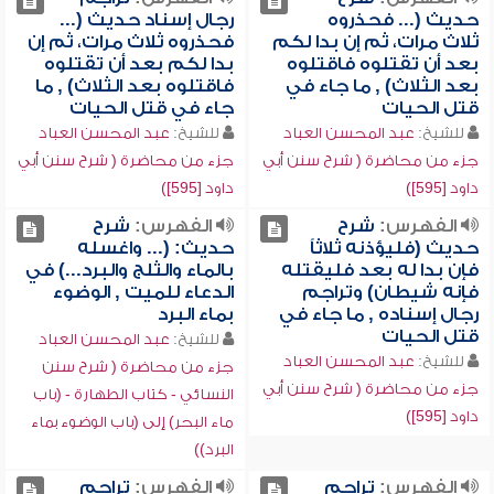
حديث (... فحذروه
رجال إسناد حديث (...
ثلاث مرات، ثم إن بدا لكم
فحذروه ثلاث مرات، ثم إن
بعد أن تقتلوه فاقتلوه
بدا لكم بعد أن تقتلوه
بعد الثلاث) , ما جاء في
فاقتلوه بعد الثلاث) , ما
قتل الحيات
جاء في قتل الحيات
للشيخ:
عبد المحسن العباد
للشيخ:
عبد المحسن العباد
جزء من محاضرة ( شرح سنن أبي
جزء من محاضرة ( شرح سنن أبي
داود [595])
داود [595])
الفهرس:
شرح
الفهرس:
شرح
حديث (فليؤذنه ثلاثاً
حديث: (... واغسله
فإن بدا له بعد فليقتله
بالماء والثلج والبرد...) في
فإنه شيطان) وتراجم
الدعاء للميت , الوضوء
رجال إسناده , ما جاء في
بماء البرد
قتل الحيات
للشيخ:
عبد المحسن العباد
للشيخ:
عبد المحسن العباد
جزء من محاضرة ( شرح سنن
جزء من محاضرة ( شرح سنن أبي
النسائي - كتاب الطهارة - (باب
داود [595])
ماء البحر) إلى (باب الوضوء بماء
البرد))
الفهرس:
تراجم
الفهرس:
تراجم