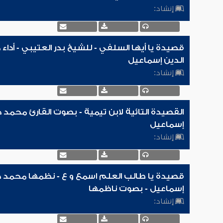
إنشاد:
قصيدة يا أيها السلفي - للشيخ بدر العتيبي - أدا
الدين إسماعيل
إنشاد:
القصيدة التائية لابن تيمية - بصوت القارئ محمد 
إسماعيل
إنشاد:
قصيدة يا طالب العلم اسمع و ع - نظمها محمد ح
إسماعيل - بصوت ناظمها
إنشاد: