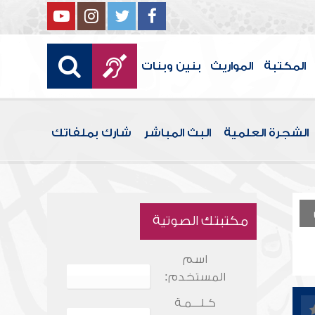
المكتبة
المواريث
بنين وبنات
الشجرة العلمية
البث المباشر
شارك بملفاتك
مكتبتك الصوتية
اسم
المستخدم:
كـلـــمـة