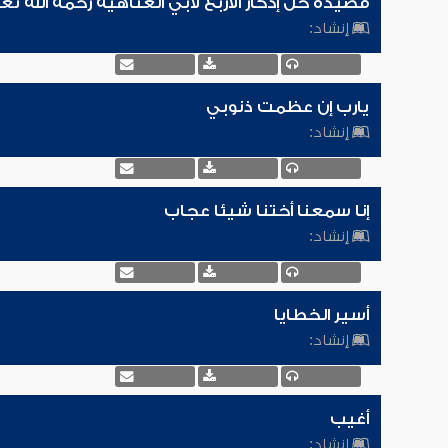
قصيدة خل إدكار الأربع لأبي العتاهية رحمه الله تع
إنشاد:
يارب إن عظمت ذنوبي
إنشاد:
إنا سمعنا أختنا شيئا عجاب
إنشاد:
أسير الخطايا
إنشاد:
أغيب
إنشاد: