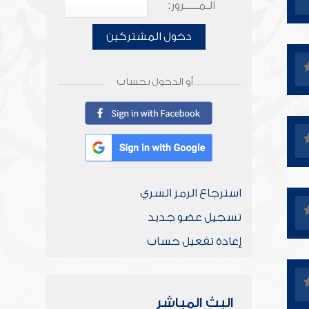
الـمـــــرور:
دخول المشتركين
أو الدخول بحساب
استرجاع الرمز السري
تسجيل عضو جديد
إعادة تفعيل حساب
البث المباشر