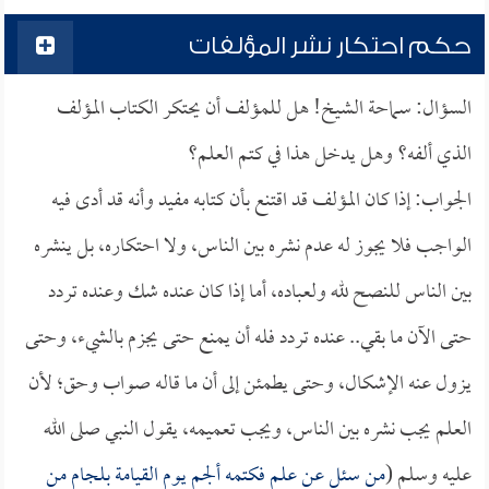
حكم احتكار نشر المؤلفات
السؤال: سماحة الشيخ! هل للمؤلف أن يحتكر الكتاب المؤلف
الذي ألفه؟ وهل يدخل هذا في كتم العلم؟
الجواب: إذا كان المؤلف قد اقتنع بأن كتابه مفيد وأنه قد أدى فيه
الواجب فلا يجوز له عدم نشره بين الناس، ولا احتكاره، بل ينشره
بين الناس للنصح لله ولعباده، أما إذا كان عنده شك وعنده تردد
حتى الآن ما بقي.. عنده تردد فله أن يمنع حتى يجزم بالشيء، وحتى
يزول عنه الإشكال، وحتى يطمئن إلى أن ما قاله صواب وحق؛ لأن
العلم يجب نشره بين الناس، ويجب تعميمه، يقول النبي صلى الله
عليه وسلم (
من سئل عن علم فكتمه ألجم يوم القيامة بلجام من