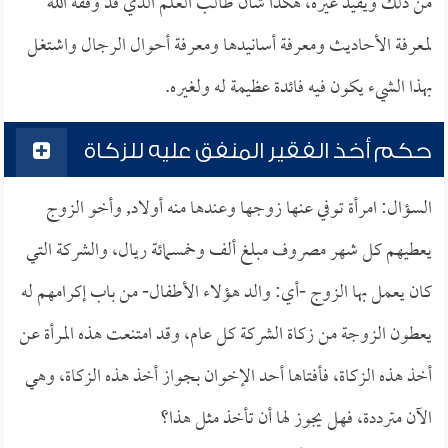
من ذلك ويفيد غيره، هكذا شأن طالب العلم الذي قد وفقه الله
لمعرفة الأحاديث ومعرفة أسانيدها ومعرفة أحوال الرجال واشتغل
بهذا الشيء يكون فيه فائدة عظيمة له ولغيره.
حكم أخذ الفقير المنفق عليه للزكاة
السؤال: امرأة توفي عنها زوجها وعندها منه أولاد, وأخو الزوج
يعطيهم كل شهر مصروف مبلغ ألف وخمسمائة ريال، والشركة التي
كان يعمل بها الزوج -أي: والد هؤلاء الأطفال- من باب إكرامهم له
يعطون الزوجة من زكاة الشركة كل عام، وقد امتنعت هذه المرأة عن
أخذ هذه الزكاة، فأفتاها أحد الإخوان بجواز أخذ هذه الزكاة، وهي
الآن مترددة، فهل يجوز لها أن تأخذ مثل هذا؟