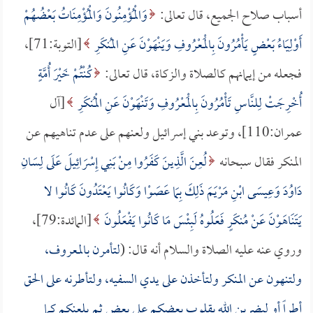
أسباب صلاح الجميع، قال تعالى:
وَالْمُؤْمِنُونَ وَالْمُؤْمِنَاتُ بَعْضُهُمْ
أَوْلِيَاءُ بَعْضٍ يَأْمُرُونَ بِالْمَعْرُوفِ وَيَنْهَوْنَ عَنِ المُنكَرِ
[التوبة:71]،
فجعله من إيمانهم كالصلاة والزكاة، قال تعالى:
كُنْتُمْ خَيْرَ أُمَّةٍ
أُخْرِجَتْ لِلنَّاسِ تَأْمُرُونَ بِالْمَعْرُوفِ وَتَنْهَوْنَ عَنِ الْمُنكَرِ
[آل
عمران:110]، وتوعد بني إسرائيل ولعنهم على عدم تناهيهم عن
المنكر فقال سبحانه
لُعِنَ الَّذِينَ كَفَرُوا مِنْ بَنِي إِسْرَائِيلَ عَلَى لِسَانِ
دَاوُدَ وَعِيسَى ابْنِ مَرْيَمَ ذَلِكَ بِمَا عَصَوْا وَكَانُوا يَعْتَدُونَ كَانُوا لا
يَتَنَاهَوْنَ عَنْ مُنكَرٍ فَعَلُوهُ لَبِئْسَ مَا كَانُوا يَفْعَلُونَ
[المائدة:79]،
وروي عنه عليه الصلاة والسلام أنه قال: (
لتأمرن بالمعروف،
ولتنهون عن المنكر ولتأخذن على يدي السفيه، ولتأطرنه على الحق
أطراً أو ليضربن الله بقلوب بعضكم على بعض ثم يلعنكم كما