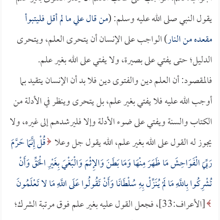
يقول النبي صلى الله عليه وسلم: (
من قال علي ما لم أقل فليتبوأ
مقعده من النار
) الواجب على الإنسان أن يتحرى العلم، ويتحرى
الدليل؛ حتى يفتي على بصيرة، ولا يفتي على الله بغير علم.
فالمقصود: أن العلم دين والفتوى دين فلا بد أن الإنسان يتقيد بما
أوجب الله عليه فلا يفتي بغير علم، بل يتحرى وينظر في الأدلة من
الكتاب والسنة ويفتي على ضوء الأدلة وإلا فليرشدهم إلى غيره، ولا
يجوز له القول على الله بغير علم، الله يقول جل وعلا
قُلْ إِنَّمَا حَرَّمَ
رَبِّيَ الْفَوَاحِشَ مَا ظَهَرَ مِنْهَا وَمَا بَطَنَ وَالإِثْمَ وَالْبَغْيَ بِغَيْرِ الْحَقِّ وَأَنْ
تُشْرِكُوا بِاللَّهِ مَا لَمْ يُنَزِّلْ بِهِ سُلْطَانًا وَأَنْ تَقُولُوا عَلَى اللَّهِ مَا لا تَعْلَمُونَ
[الأعراف:33]، فجعل القول عليه بغير علم فوق مرتبة الشرك؛