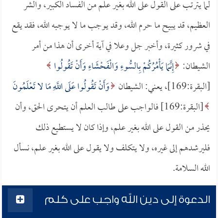
لما يترتب على القول على الله بغير علم من الفساد الكبير، والشر
العظيم، قد يبيح ما حرم الله، وقد يوجب ما لا يوجبه الله، فقد يقع
في شرور كثيرة، وأخبر جل وعلا في آية أخرى أن هذا من أمر
الشيطان:
إِنَّمَا يَأْمُرُكُمْ بِالسُّوءِ وَالْفَحْشَاءِ وَأَنْ تَقُولُوا
[البقرة:169]، يعني: الشيطان
وَأَنْ تَقُولُوا عَلَى اللَّهِ مَا لا تَعْلَمُونَ
[البقرة:169] فالواجب على طالب العلم أن يتحرى الحق، وأن
يحذر من القول على الله بغير علم، وإذا كان لا يستطيع ذلك
فليرشدهم إلى غيره، ولا يتكلف ولا يقول على الله بغير علم، نسأل
الله السلامة.
الدعوة إلى دين الله واجب على كلم