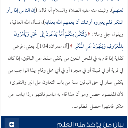
لعنهم
)، وثبت عنه عليه الصلاة والسلام أنه قال: (
إن الناس إذا رأوا
المنكر فلم يغيروه أوشك أن يعمهم الله بعقابه
)، نسأل الله العافية،
ويقول جل وعلا:
وَلْتَكُنْ مِنْكُمْ أُمَّةٌ يَدْعُونَ إِلَى الْخَيْرِ وَيَأْمُرُونَ
بِالْمَعْرُوفِ وَيَنْهَوْنَ عَنِ الْمُنْكَرِ
[آل عمران:104]، يعني: فرض
كفاية إذا قام به في المحل المعين من يكفي سقط عن الباقين، إذا كان
في قرية أو في قبيلة أو في هجرة أو في أي محل وقام بهذا الواجب من
يكفي صار في حق الباقين سنة من باب التعاون على البر والتقوى؛
لأن المقصود حصل وهو أن هذا قام به نهاهم فانتهوا، إذا نهاهم عن
منكر فانتهوا حصل المطلوب.
بيان من يؤخذ منه العلم