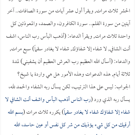
الحشر ثلاث مرات, ويقرأ أول عشر آيات من سورة الصافات.. آخر
آيتين من سورة القلم.. سورة الكافرون، والصمد، والمعوذتين كل
واحدة ثلاث مرات, ويقرأ الدعاء: (أذهب البأس رب الناس، اشف
أنت الشافي, لا شفاء إلا شفاؤك, شفاء لا يغادر سقماً) سبع مرات,
والدعاء: (أسأل الله العظيم رب العرش العظيم أن يشفيني) لمدة
ثلاثة أيام, هذه الدعوات وهذه الأمور هل هي واردة يا شيخ؟
الجواب: ليس على هذا الترتيب، لكن يسأل ربه الشفاء والحمد لله،
يسأل ربه الذي ورد (
رب الناس أذهب البأس واشف أنت الشافي لا
شفاء إلا شفاؤك شفاء لا يغادر سقماً
) يكرره ثلاث مرات (
بسم الله
أرقيك من كل شيء يؤذيك من شر كل نفس أو عين حاسد، الله