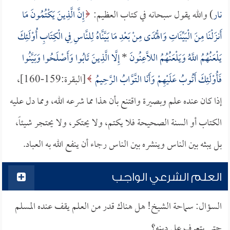
نار
) والله يقول سبحانه في كتاب العظيم:
إِنَّ الَّذِينَ يَكْتُمُونَ مَا
أَنزَلْنَا مِنَ الْبَيِّنَاتِ وَالْهُدَى مِنْ بَعْدِ مَا بَيَّنَّاهُ لِلنَّاسِ فِي الْكِتَابِ أُوْلَئِكَ
يَلْعَنُهُمُ اللَّهُ وَيَلْعَنُهُمُ اللَّاعِنُونَ
*
إِلَّا الَّذِينَ تَابُوا وَأَصْلَحُوا وَبَيَّنُوا
فَأُوْلَئِكَ أَتُوبُ عَلَيْهِمْ وَأَنَا التَّوَّابُ الرَّحِيمُ
[البقرة:159-160]،
إذا كان عنده علم وبصيرة واقتنع بأن هذا مما شرعه الله، ومما دل عليه
الكتاب أو السنة الصحيحة فلا يكتم، ولا يحتكر، ولا يحتجر شيئاً،
بل يبثه بين الناس وينشره بين الناس رجاء أن ينفع الله به العباد.
العلم الشرعي الواجب
السؤال: سماحة الشيخ! هل هناك قدر من العلم يقف عنده المسلم
حتى يتعرف على دينه؟