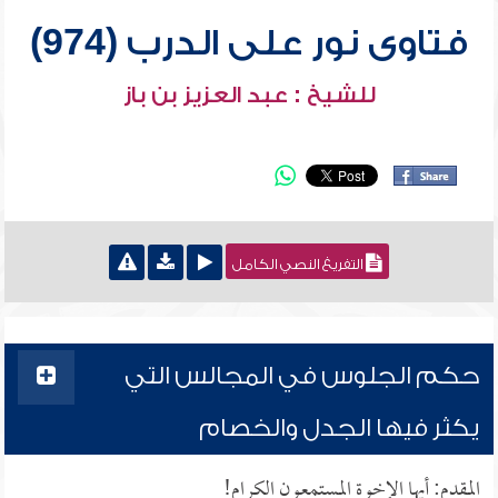
فتاوى نور على الدرب (974)
للشيخ : عبد العزيز بن باز
التفريغ النصي الكامل
حكم الجلوس في المجالس التي
يكثر فيها الجدل والخصام
المقدم: أيها الإخوة المستمعون الكرام!