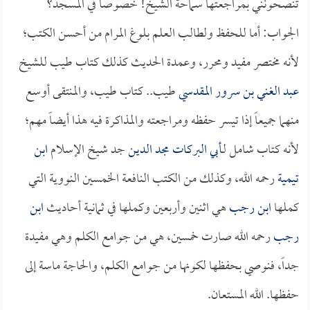
تنصحونني بمراجعتها سماحة الشيخ! خصوصاً في المسجد؟
الجواب: أما للحفظ ولطالب العلم بلوغ المرام من أحسن الكتب؛
لأنه مختصر مفيد ومحرر، وعمدة الحديث كذلك كتاب طيب للشيخ
عبد الغني بن سرور المقدسي
طيب.. كتاب طيب، والمنتقى أوسع
منهما جميعاً إذا تيسر حفظه ومراجعته والمذاكرة فيه هذا أيضاً مهم؛
لأنه كتاب شامل لـ
أبي البركات مجد الدين
جد شيخ الإسلام
ابن
تيمية
رحمه الله، وكذلك من الكتب النافعة الخمسين النووية التي
كملها
ابن رجب
هي اثنين وأربعين وكملها في ثمانية أحاديث
ابن
رجب
رحمه الله صارت خمسين، هي من جوامع الكلم وهي مفيدة
جداً، فنوصي بحفظها لكونها من جوامع الكلم، والحاجة ماسة إلى
حفظها. الله المستعان.