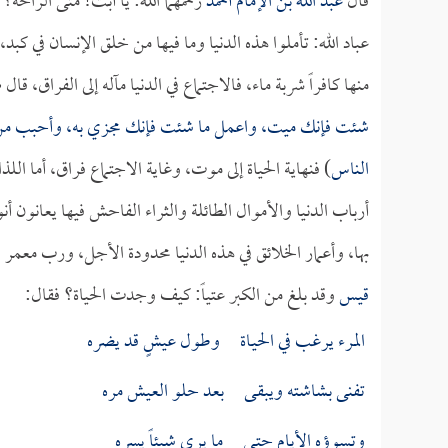
قال
عبد الله بن الإمام أحمد
رحمهما الله: يا أبت! متى الراحة؟ 
عباد الله: تأملوا هذه الدنيا وما فيها من خلق الإنسان في 
منها كافراً شربة ماء، فالاجتماع في الدنيا مآله إلى الفراق، قا
شئت فإنك ميت، واعمل ما شئت فإنك مجزي به، وأحبب من ش
الناس
) فنهاية الحياة إلى موت، وغاية الاجتماع فراق، أما الل
أرباب الدنيا والأموال الطائلة والثراء الفاحش فيها يعانون أن
بها، وأعمار الخلائق في هذه الدنيا محدودة الأجل، ورب معمر 
قيس
وقد بلغ من الكبر عتياً: كيف وجدت الحياة؟ فقال:
المرء يرغب في الحيـاة وطول عيشٍ قد يضره
تفنى بشاشته ويبقـى بعد حلو العيش مره
وتسوؤه الأيام حتـى ما يرى شيئاً يسره