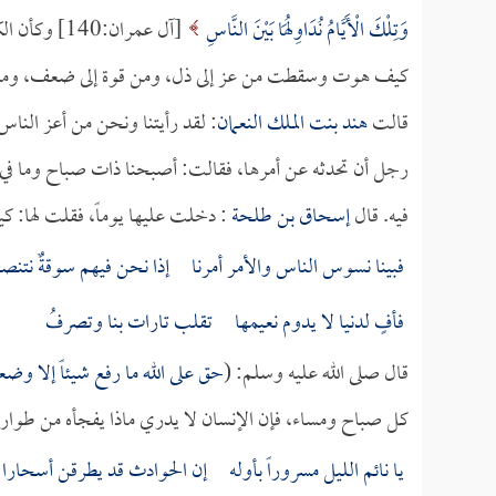
وَتِلْكَ الْأَيَّامُ نُدَاوِلُهَا بَيْنَ النَّاسِ
[آل عمران:0
كيف هوت وسقطت من عز إلى ذل، ومن قوة إلى ضعف، ومن غ
قالت
هند بنت الملك النعمان
: لقد رأيتنا ونحن من أعز النا
رجل أن تحدثه عن أمرها، فقالت: أصبحنا ذات صباح وما في الع
فيه. قال
إسحاق بن طلحة
: دخلت عليها يوماً، فقلت لها: ك
فبينا نسوس الناس والأمر أمرنا إذا نحن فيهم سوقةٌ نتنص
فأفٍ لدنيا لا يدوم نعيمها تقلب تارات بنا وتصرفُ
قال صلى الله عليه وسلم: (
حق على الله ما رفع شيئاً إلا وضع
كل صباح ومساء، فإن الإنسان لا يدري ماذا يفجأه من طوارق
يا نائم الليل مسروراً بأوله إن الحوادث قد يطرقن أسحارا