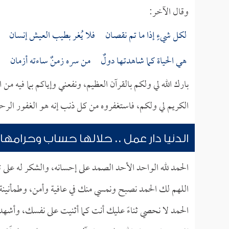
وقال الآخر:
لكل شيءٍ إذا ما تم نقصـان فلا يُغر بطيب العيش إنسان
هي الحياة كما شاهدتـها دولٌ من سره زمنٌ ساءته أزمان
بارك الله لي ولكم بالقرآن العظيم، ونفعني وإياكم بما فيه من
الكريم لي ولكم، فاستغفروه من كل ذنب إنه هو الغفور الرح
الدنيا دار عمل .. حلالها حساب وحرامها
الحمد لله الواحد الأحد الصمد على إحسانه، والشكر له على 
اللهم لك الحمد نصبح ونمسي منك في عافية وأمن، وطمأني
الحمد لا نحصي ثناءً عليك أنت كما أثنيت على نفسك، وأشهد أ