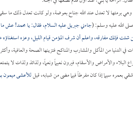
فقال: الراحة يا بني! عند أول قدم نضعها في الجنة.
كبد، وهي برمتها لا تعدل عند الله جناح بعوضة، ولو كانت تعدل ذلك ما سق
ل صلى الله عليه وسلم: (
جاءني جبريل عليه السلام، فقال: يا محمد! عش ما
ئت فإنك مفارقه، واعلم أن شرف المؤمن قيام الليل، وعزه استغناؤه 
ذات في الدنيا من المآكل والمشارب والمناكح فتزينها الصحة والعافية، وأكثر
واع البلاء والأمراض والأسقام، فيرون نعيماً ونعماً، ولذائذ ولذات لا يتمت
شقي بعمره سيما إذا كان مفرطاً فيما مضى من شبابه، قيل
للأعشى ميمون ب