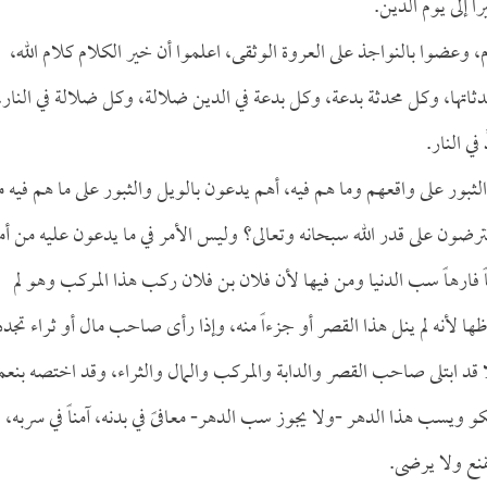
ً إلى يوم الدين.
ام، وعضوا بالنواجذ على العروة الوثقى، اعلموا أن خير الكلام كلام الله،
اتها، وكل محدثة بدعة، وكل بدعة في الدين ضلالة، وكل ضلالة في النار،
في النار.
والثبور على واقعهم وما هم فيه، أهم يدعون بالويل والثبور على ما هم فيه 
ترضون على قدر الله سبحانه وتعالى؟ وليس الأمر في ما يدعون عليه من أم
ً فارهاً سب الدنيا ومن فيها لأن فلان بن فلان ركب هذا المركب وهو لم
 لأنه لم ينل هذا القصر أو جزءاً منه، وإذا رأى صاحب مال أو ثراء تجده
ا قد ابتلى صاحب القصر والدابة والمركب والمال والثراء، وقد اختصه بنعم
يسب هذا الدهر -ولا يجوز سب الدهر- معافىً في بدنه، آمناً في سربه،
قنع ولا يرضى.