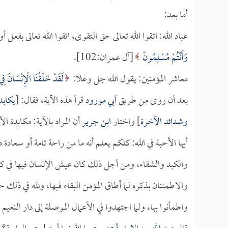
أما بعد:
عباد الله: اتقوا الله تعالى حق التقوى، اتقوا الله تعالى بفعل
وَأَنْتُمْ مُسْلِمُونَ
[آل عمران:102].
معاشر المؤمنين: يقول الله جل وعلا:
لَقَدْ خَلَقْنَا الْإِنْسَانَ فِي
بعد أن روى من طريق
أبي مورود
قرأ هذه الآية، فقال: [
يكابد 
وشدائد الآخرة
] واختار
ابن جرير
أن المراد بالآية: مكابدة ال
أيها الأحبة في الله: كلكم يعلم أنه ما من راحة تامة أو سعادة دا
والكبد والشقاء، ومن أجل ذلك كان عيش الإنسان فيها في كبد 
والاطمئنان بذكره لما أطاق المؤمن البقاء فيها، ولله في ذلك 
واطمأنوا بها، ولما اجتهدوا في الأعمال الموصلة إلى دار النعيم 