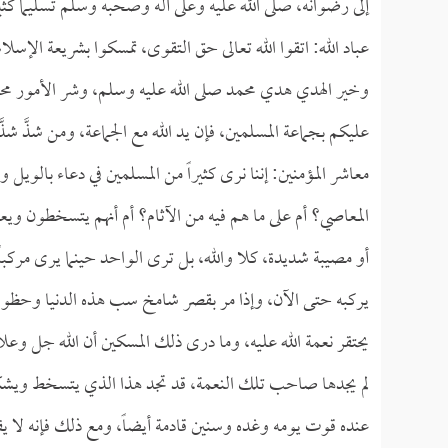
إلى رضوانه، صلى الله عليه وعلى آله وصحبه وسلم تسليماً كثيرا
عباد الله: اتقوا الله تعالى حق التقوى، تمسكوا بشريعة الإسل
وخير الهدي هدي محمد صلى الله عليه وسلم، وشر الأمور محدث
عليكم بجماعة المسلمين، فإن يد الله مع الجماعة، ومن شذَّ شذَّ 
معاشر المؤمنين: إننا نرى كثيراً من المسلمين في دعاء بالويل 
المعاصي؟ أم على ما هم فيه من الآثام؟ أم أنهم يتسخطون ويع
أو مصيبة شديدة، كلا والله، بل ترى الواحد حينما يرى مركبا
يركبه حتى الآن، وإذا مر بقصر شامخ سب هذه الدنيا وحظوظها
يحتقر نعمة الله عليه، وما درى ذلك المسكين أن الله جل وعل
لم يجدها صاحب تلك النعمة، قد تجد هذا الذي يتسخط ويشكو و
عنده قوت يومه وغده وسنين قادمة أيضاً، ومع ذلك فإنه لا ي