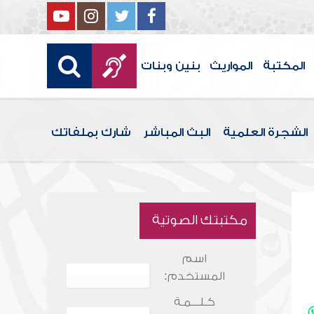
المكتبة
المواريث
بنين وبنات
الشجرة العلمية
البث المباشر
شارك بملفاتك
مكتبتك الصوتية
اسم
المستخدم:
كـلـــمـة