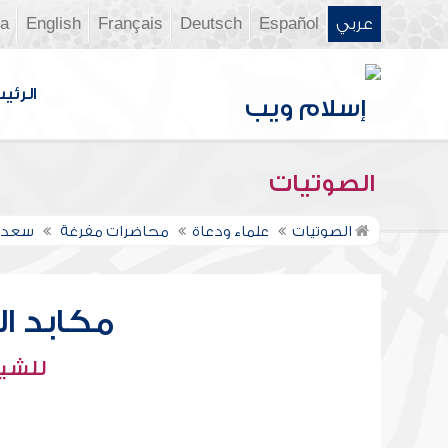
عربي
Español
Deutsch
Français
English
ia
الرئي
الصوتيات
الصوتيات
علماء ودعاة
محاضرات مفرغة
سعد ا
مكابد ا
للشيخ