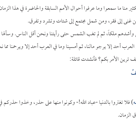
14] وكأن الكثير منا ما سمعوا وما عرفوا أحوال الأمم السابقة والحاضرة في هذا الزمان
نى إلى فقر، ومن شمل مجتمع إلى شتات وتشرد وتفرق.
س وأشدهم ملكاً، ثم لم تغب الشمس حتى رأيتنا ونحن أقل الناس. وسألها
رب أحد إلا يرجو مالنا، ثم أمسينا وما في العرب أحد إلا ويرحمنا مما ن
يف ترين الأمر بكم؟ فأنشدت قائلة:
فُ
ه
) فلا تغتروا بالدنيا -عباد الله!- وكونوا منها على حذر، وخذوا حذركم في
 الزمان.