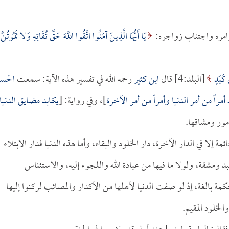
 أوامره واجتناب زواجره:
يَا أَيُّهَا الَّذِينَ آمَنُوا اتَّقُوا اللَّهَ حَقَّ تُقَاتِهِ وَلا تَمُوتُنَّ إ
 كَبَدٍ
[البلد:4] قال
ابن كثير
رحمه الله في تفسير هذه الآية: سمعت
الحس
أمراً من أمر الدنيا وأمراً من أمر الآخرة
]، وفي رواية: [
يكابد مضايق الدنيا
أمور ومشاقها.
ئمة إلا في الدار الآخرة، دار الخلود والبقاء، وأما هذه الدنيا فدار الابتلاء
ومشقة، ولولا ما فيها من عبادة الله واللجوء إليه، والاستئناس
حكمة بالغة، إذ لو صفت الدنيا لأهلها من الأكدار والمصائب لركنوا إليها
والخلود المقيم.