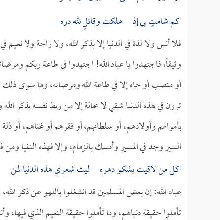
كم شامتٍ بي إذ هلكت وقائلٍ لله دره
فلا أنس ولا لذة في الدنيا إلا بذكر الله، ولا راحة ولا نعيم في
وثيقاً، فاجتهدوا يا عباد الله! اجتهدوا في طاعة ربكم ومرضاته
أو منصب أو جاه إلا في طاعة الله ومرضاته، وما سوى ذلك
ترون في هذه الدنيا شقي لا محالة إلا من ربط نفسه بذكر الله و
بأموالهم وأولادهم، أو سلطانهم، أو فقرهم أو غناهم، أو ذلة 
السير وجد في المسير وأمسك بالزمام، وإلا فهذه الدنيا ومن في
كل من لاقيت يشكو دهـره ليت شعري هذه الدنيا لمن
عباد الله: إن بعض المسلمين قد انشغلوا باللهو عن ذكر الله،
تأملوا حقيقة دنياهم، وما تأملوا حقيقة النعيم الذي فيها، وأ