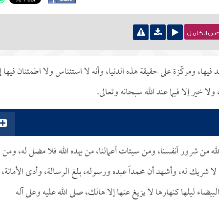
نصي الكامل
 فيها، ومركّزة على حقيقة هذه الدنيا، وأنه لا استئناس ولا اطمئنان فيها إ
ا خير إلا فيما عند الله سبحانه وتعالى.
لله من شرور أنفسنا، ومن سيئات أعمالنا، من يهده الله فلا مضل له، ومن
ه لا شريك له، وأشهد أن محمداً عبده ورسوله، بلغ الرسالة، وأدى الأمانة،
يضاء ليلها كنهارها لا يزيغ عنها إلا هالك، صلى الله عليه وعلى آله