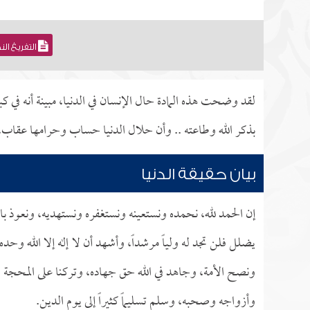
التفريغ ال
لقد وضحت هذه المادة حال الإنسان في الدنيا، مبينة أنه في كبد
بذكر الله وطاعته .. وأن حلال الدنيا حساب وحرامها عقاب، ول
بيان حقيقة الدنيا
إن الحمد لله، نحمده ونستعينه ونستغفره ونستهديه، ونعوذ با
يضلل فلن تجد له ولياً مرشداً، وأشهد أن لا إله إلا الله وحد
ونصح الأمة، وجاهد في الله حق جهاده، وتركنا على المحجة الب
وأزواجه وصحبه، وسلم تسليماً كثيراً إلى يوم الدين.