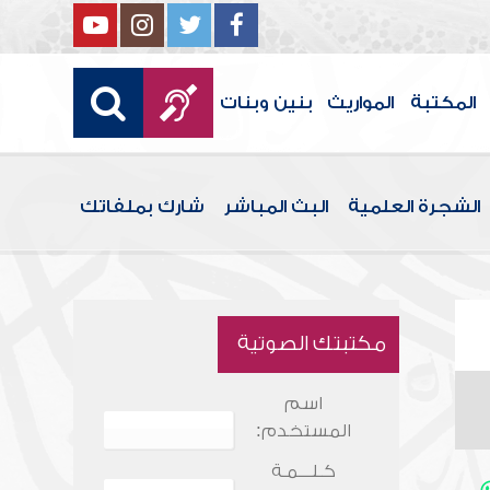
المكتبة
المواريث
بنين وبنات
الشجرة العلمية
البث المباشر
شارك بملفاتك
مكتبتك الصوتية
اسم
المستخدم:
كـلـــمـة