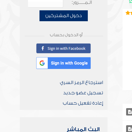
الـمـــــرور:
دخول المشتركين
أو الدخول بحساب
استرجاع الرمز السري
تسجيل عضو جديد
إعادة تفعيل حساب
البث المباشر