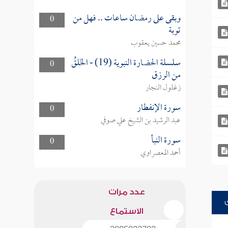
وبقى على رمضان ساعات .. فهل من
0
توبة
محمد حسين يعقوب
سلسلة الحضارة النبوية (19) - الخَلقُ
0
من الرزق
زغلول النجار
سورة الإنفطار
0
عبد الرشيد بن الشيخ علي صوفي
سورة النبأ
0
أحمد المعصراوي
عدد مرات
الاستماع