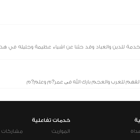
 خدمة للدين والعباد وقد حثنا عن اشياء عظيمة وجليله في هذا
ا الفهم للعرب والعجم بارك الله فی عمر?م وعلم?م
ية
خدمات تفاعلية
داة
المواريث
مشاركات ال