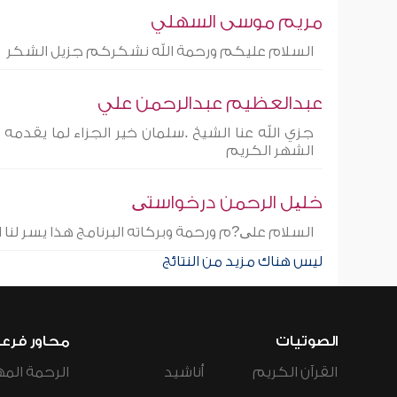
مريم موسى السهلي
السلام عليكم ورحمة الله نشكركم جزيل الشكر
عبدالعظيم عبدالرحمن علي
جزي الله عنا الشيخ .سلمان خير الجزاء لما يقدمه
الشهر الكريم
خلیل الرحمن درخواستی
السلام علی?م ورحمة وبركاته البرنامج هذا يسر لن
ليس هناك مزيد من النتائج
الصوتيات
محاور فرع
القرآن الكريم
أناشيد
الرحمة المه