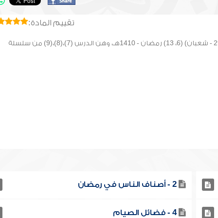
تقييم المادة:
معلومات : ألقيت هذه المحاضرات الثلاث في ليلة الإثنين: (29 - شعبان) (6، 13) رمضان - 1410هـ، وهن الدرس (7)،(8)،(9) من سلسلة
2 - أصناف الناس في رمضان
4 - فضائل الصيام