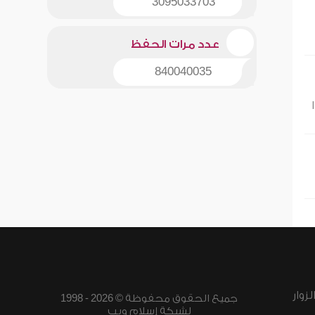
3095033703
عدد مرات الحفظ
840040035
زوار
جميع الحقوق محفوظة © 2026 - 1998
لشبكة إسلام ويب