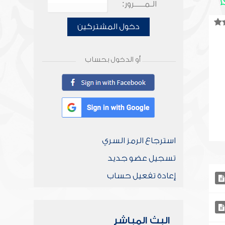
الـمـــــرور:
دخول المشتركين
أو الدخول بحساب
استرجاع الرمز السري
تسجيل عضو جديد
إعادة تفعيل حساب
البث المباشر