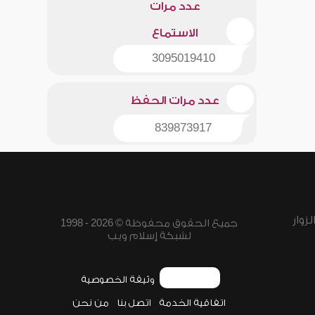
عدد مرات
الاستماع
3095019410
عدد مرات الحفظ
839873917
زوار
جميع الحقوق محفوظة © 2026 - 1998
لشبكة إسلام ويب
وثيقة الخصوصية
اتفاقية الخدمة
اتصل بنا
من نحن