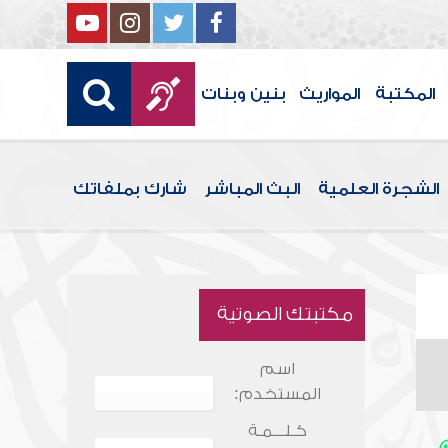
المكتبة
المواريث
بنين وبنات
الشجرة العلمية
البث المباشر
شارك بملفاتك
مكتبتك الصوتية
اسم
المستخدم:
كـلـــمـة