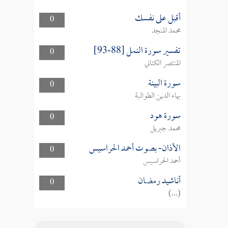
أقبل على نفسك
0
محمد المنجد
تفسير سورة النمل [88-93]
0
المنتصر الكتاني
سورة البينة
0
بهاء الدين الطوالبة
سورة هود
0
محمد جبريل
الأذان- بصوت أحمد الحراسيس
0
أحمد الحراسيس
أناشيد رمضان
0
(...)