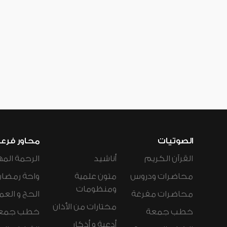
الصوتيات
محاور فرع
القرآن الكريم
أناشيد
الرحمة المه
محاضرات ودروس
متون علمية
واحة رمضان
ومنظومات
محاضرات مفرغة
الحج و العم
مختارات من الأذان
خطب جمعة
خطب جمع
أدعية و أذكار