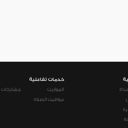
ية
خدمات تفاعلية
داة
المواريث
مشاركات ال
مواقيت الصلاة
رة
ة