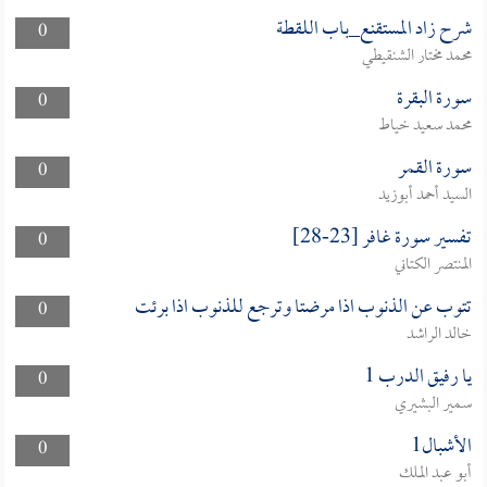
شرح زاد المستقنع_باب اللقطة
0
محمد مختار الشنقيطي
سورة البقرة
0
محمد سعيد خياط
سورة القمر
0
السيد أحمد أبوزيد
تفسير سورة غافر [23-28]
0
المنتصر الكتاني
تتوب عن الذنوب اذا مرضتا وترجع للذنوب اذا برئت
0
خالد الراشد
يا رفيق الدرب 1
0
سمير البشيري
الأشبال1
0
أبو عبد الملك