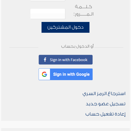
كـلـــمـة
الـمـــــرور:
دخول المشتركين
أو الدخول بحساب
استرجاع الرمز السري
تسجيل عضو جديد
إعادة تفعيل حساب