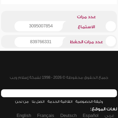
عدد مرات
3095007854
الاستماع
عدد مرات الحفظ
839766331
جميع الحقوق محفوظة © 2026 - 1998 لشبكة إسلام ويب
وثيقة الخصوصية
اتفاقية الخدمة
اتصل بنا
من نحن
لغات الموقع:
عربي
Español
Deutsch
Français
English