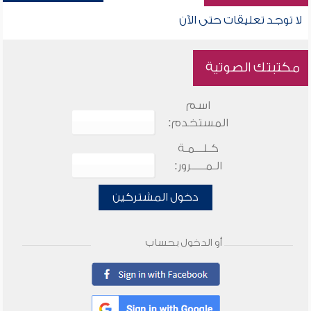
لا توجد تعليقات حتى الآن
مكتبتك الصوتية
اسم
المستخدم:
كـلـــمـة
الـمـــــرور:
دخول المشتركين
أو الدخول بحساب