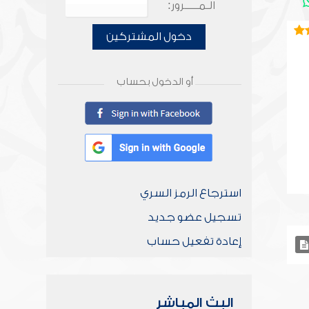
الـمـــــرور:
دخول المشتركين
أو الدخول بحساب
استرجاع الرمز السري
تسجيل عضو جديد
إعادة تفعيل حساب
البث المباشر