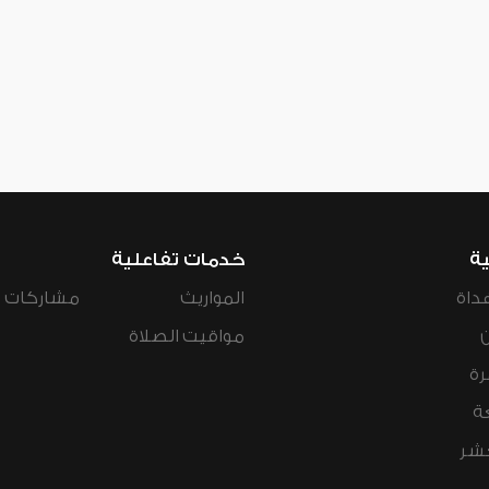
ية
خدمات تفاعلية
داة
المواريث
مشاركات ال
مواقيت الصلاة
رة
ة
عشر