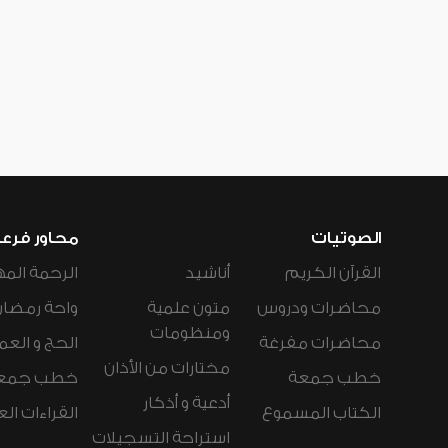
الصوتيات
محاور فرع
القرآن الكريم
أناشيد
الرحمة المه
محاضرات ودروس
متون علمية
واحة رمضان
ومنظومات
محاضرات مفرغة
الحج و العم
مختارات من الأذان
خطب جمعة
خطب جمع
أدعية و أذكار
الكتاب المسموع
القراءات ال
استراحة التسجيلات