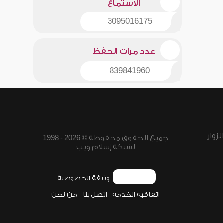
الاستماع
3095016175
عدد مرات الحفظ
839841960
زوار
جميع الحقوق محفوظة © 2026 - 1998
لشبكة إسلام ويب
وثيقة الخصوصية
اتفاقية الخدمة
اتصل بنا
من نحن