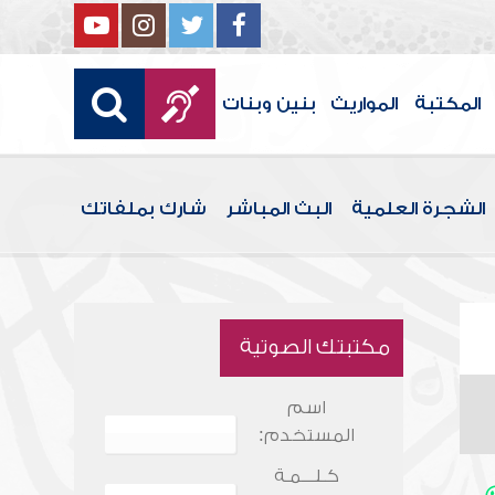
المكتبة
المواريث
بنين وبنات
الشجرة العلمية
البث المباشر
شارك بملفاتك
مكتبتك الصوتية
اسم
المستخدم:
كـلـــمـة